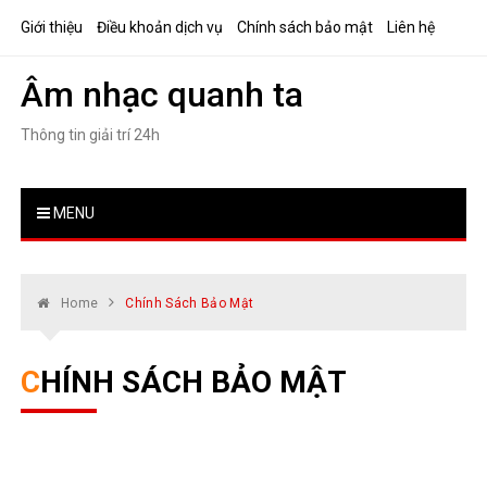
Skip
Giới thiệu
Điều khoản dịch vụ
Chính sách bảo mật
Liên hệ
to
content
Âm nhạc quanh ta
Thông tin giải trí 24h
MENU
Home
Chính Sách Bảo Mật
CHÍNH SÁCH BẢO MẬT