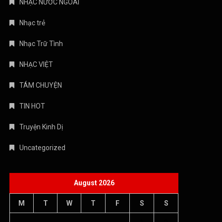
NHẠC NƯỚC NGOÀI
Nhạc trẻ
Nhạc Trữ Tình
NHẠC VIỆT
TÁM CHUYỆN
TIN HOT
Truyện Kinh Dị
Uncategorized
August 2026
M
T
W
T
F
S
S