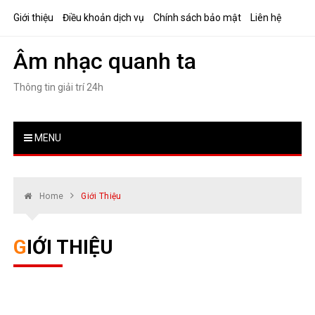
Skip
Giới thiệu
Điều khoản dịch vụ
Chính sách bảo mật
Liên hệ
to
content
Âm nhạc quanh ta
Thông tin giải trí 24h
MENU
Home
Giới Thiệu
GIỚI THIỆU