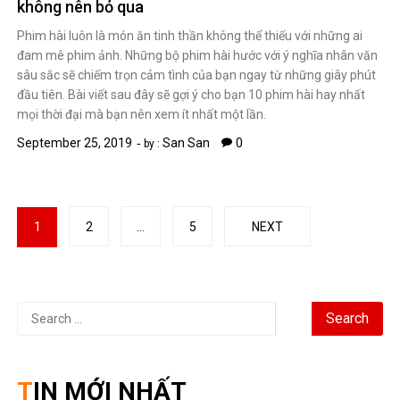
navigation
Search
for:
TIN MỚI NHẤT
Chứng khoán Mỹ phục hồi nhờ cổ phiếu chip, giá dầu hạ
nhiệt
Chính phủ đặt mục tiêu tăng trưởng GDP 11,9% trong nửa cuối
năm
Trung Quốc tăng tốc đầu tư vào ngành công nghiệp tương lai
Bitcoin lao dốc dưới mốc 60.000 USD
Xăng E10 có làm xe hao xăng, giảm công suất không?