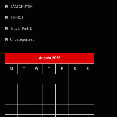
1
2
3
4
5
6
7
8
9
10
11
12
13
14
15
16
17
18
19
20
21
22
23
24
25
26
27
28
29
30
31
« Jul
Copyright © 2026 Âm nhạc quanh ta - WordPress Theme : By
Offshore Themes
Chính sách bảo mật
Giới thiệu
Điều khoản dịch vụ
Chính sách bảo mật