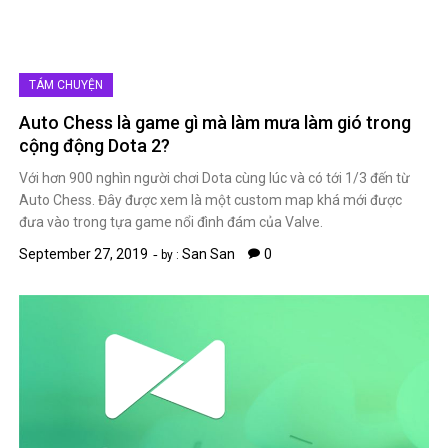
NHẠC VIỆT
TÁM CHUYỆN
Mách nhỏ những trang tải nhạc chất lượng cao
miễn phí cho bạn
Âm nhạc là món ăn tinh thần và giải trí không thể thiếu đối với mỗi
người sau những giờ làm việc mệt mỏi. Chính bởi lẽ vậy, những