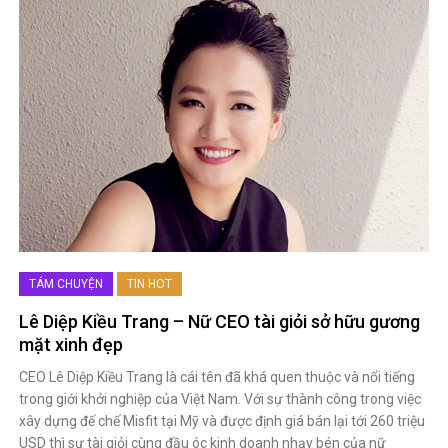
TÁM CHUYỆN
TIN HOT
Lê Diệp Kiều Trang – Nữ CEO tài giỏi sở hữu gương
mặt xinh đẹp
CEO Lê Diệp Kiều Trang là cái tên đã khá quen thuộc và nổi tiếng
trong giới khởi nghiệp của Việt Nam. Với sự thành công trong việc
xây dựng đế chế Misfit tại Mỹ và được định giá bán lại tới 260 triệu
USD thì sự tài giỏi cùng đầu óc kinh doanh nhạy bén của nữ
doanh nhân trẻ tuổi này là không thể chối cãi!
September 26, 2019
San San
0
by :