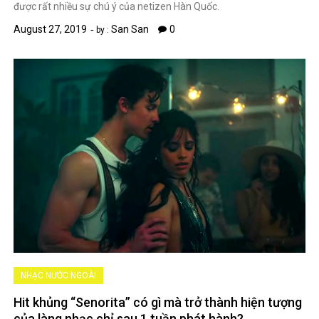
được rất nhiều sự chú ý của netizen Hàn Quốc.
August 27, 2019
San San
0
by :
NHẠC NƯỚC NGOÀI
Hit khủng “Senorita” có gì mà trở thành hiện tượng
của làng nhạc chỉ sau 1 tuần phát hành?