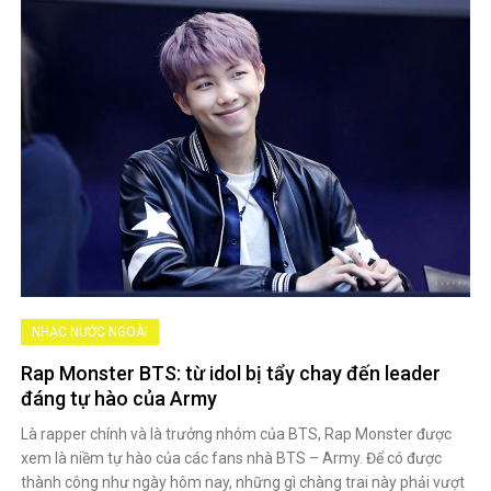
NHẠC NƯỚC NGOÀI
Rap Monster BTS: từ idol bị tẩy chay đến leader
đáng tự hào của Army
Là rapper chính và là trưởng nhóm của BTS, Rap Monster được
xem là niềm tự hào của các fans nhà BTS – Army. Để có được
thành công như ngày hôm nay, những gì chàng trai này phải vượt