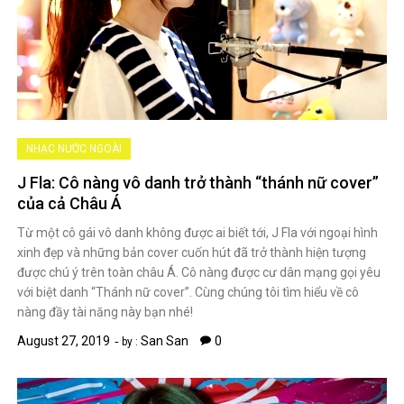
NHẠC NƯỚC NGOÀI
J Fla: Cô nàng vô danh trở thành “thánh nữ cover”
của cả Châu Á
Từ một cô gái vô danh không được ai biết tới, J Fla với ngoại hình
xinh đẹp và những bản cover cuốn hút đã trở thành hiện tượng
được chú ý trên toàn châu Á. Cô nàng được cư dân mạng gọi yêu
với biệt danh “Thánh nữ cover”. Cùng chúng tôi tìm hiểu về cô
nàng đầy tài năng này bạn nhé!
August 27, 2019
San San
0
by :