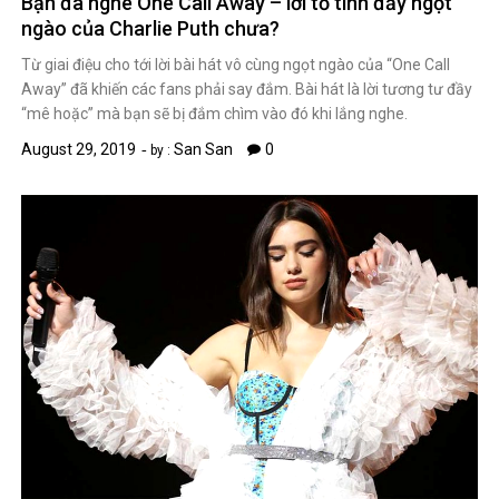
Bạn đã nghe One Call Away – lời tỏ tình đầy ngọt
ngào của Charlie Puth chưa?
Từ giai điệu cho tới lời bài hát vô cùng ngọt ngào của “One Call
Away” đã khiến các fans phải say đắm. Bài hát là lời tương tư đầy
“mê hoặc” mà bạn sẽ bị đắm chìm vào đó khi lắng nghe.
August 29, 2019
San San
0
by :