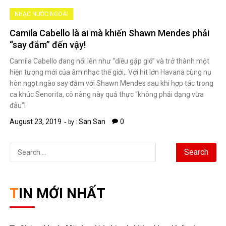
NHẠC NƯỚC NGOÀI
Camila Cabello là ai mà khiến Shawn Mendes phải
“say đắm” đến vậy!
Camila Cabello đang nổi lên như “diều gặp gió” và trở thành một
hiện tượng mới của âm nhạc thế giới,. Với hit lớn Havana cùng nụ
hôn ngọt ngào say đắm với Shawn Mendes sau khi hợp tác trong
ca khúc Senorita, cô nàng này quả thực “không phải dạng vừa
đâu”!
August 23, 2019
San San
0
by :
Search
for:
TIN MỚI NHẤT