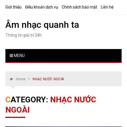
Skip
Giới thiệu
Điều khoản dịch vụ
Chính sách bảo mật
Liên hệ
to
content
Âm nhạc quanh ta
Thông tin giải trí 24h
MENU
Home
NHẠC NƯỚC NGOÀI
CATEGORY:
NHẠC NƯỚC
NGOÀI