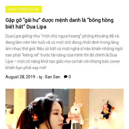
NHẠC NƯỚC NGOÀI
Gặp gỡ “gái hư” được mệnh danh là “bông hồng
biết hát” Dua Lipa
Dua Lipa giống như “một chú ngựa hoang” phóng khoáng đã và
đang làm nên tên tuổi và có một chỗ đứng nhất định trong làng
âm nhạc thế giới. Nếu có bất cứ một nghệ sĩ nào khiến những ngôi
sao phải “kiêng nể” trước tài năng của mình thì đó chính là Dua
Lipa – một cô nàng khởi tạo giấc mơ ca hát với những bản cover
khiến bạn phải say mê!
August 28, 2019
San San
0
by :