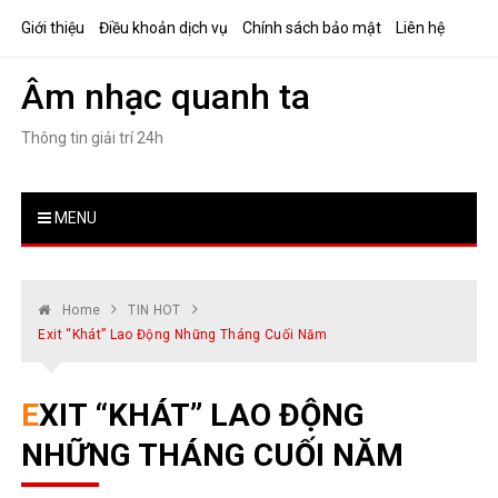
Skip
Giới thiệu
Điều khoản dịch vụ
Chính sách bảo mật
Liên hệ
to
content
Âm nhạc quanh ta
Thông tin giải trí 24h
MENU
Home
TIN HOT
Exit “khát” Lao Động Những Tháng Cuối Năm
EXIT “KHÁT” LAO ĐỘNG
NHỮNG THÁNG CUỐI NĂM