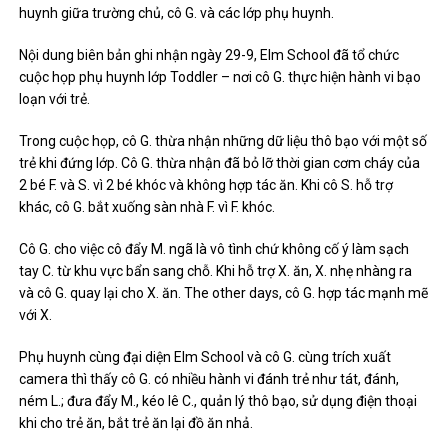
huynh giữa trường chủ, cô G. và các lớp phụ huynh.
Nội dung biên bản ghi nhận ngày 29-9, Elm School đã tổ chức
cuộc họp phụ huynh lớp Toddler – nơi cô G. thực hiện hành vi bạo
loạn với trẻ.
Trong cuộc họp, cô G. thừa nhận những dữ liệu thô bạo với một số
trẻ khi đứng lớp. Cô G. thừa nhận đã bỏ lỡ thời gian cơm cháy của
2 bé F. và S. vì 2 bé khóc và không hợp tác ăn. Khi cô S. hỗ trợ
khác, cô G. bắt xuống sàn nhà F. vì F. khóc.
Cô G. cho việc cô đẩy M. ngã là vô tình chứ không cố ý làm sạch
tay C. từ khu vực bẩn sang chỗ. Khi hỗ trợ X. ăn, X. nhẹ nhàng ra
và cô G. quay lại cho X. ăn. The other days, cô G. hợp tác mạnh mẽ
với X.
Phụ huynh cùng đại diện Elm School và cô G. cùng trích xuất
camera thì thấy cô G. có nhiều hành vi đánh trẻ như tát, đánh,
ném L.; đưa đẩy M., kéo lê C., quản lý thô bạo, sử dụng điện thoại
khi cho trẻ ăn, bắt trẻ ăn lại đồ ăn nhả.