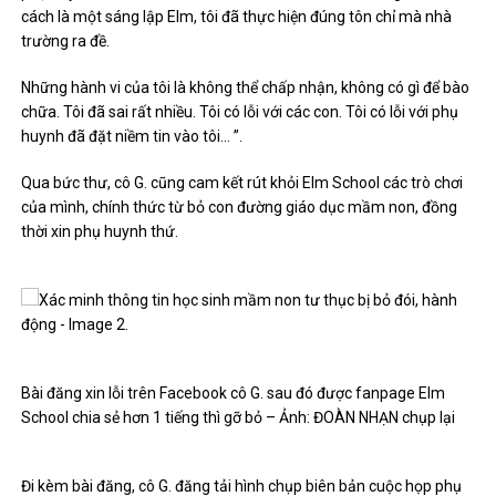
cách là một sáng lập Elm, tôi đã thực hiện đúng tôn chỉ mà nhà
trường ra đề.
Những hành vi của tôi là không thể chấp nhận, không có gì để bào
chữa. Tôi đã sai rất nhiều. Tôi có lỗi với các con. Tôi có lỗi với phụ
huynh đã đặt niềm tin vào tôi… ”.
Qua bức thư, cô G. cũng cam kết rút khỏi Elm School các trò chơi
của mình, chính thức từ bỏ con đường giáo dục mầm non, đồng
thời xin phụ huynh thứ.
Bài đăng xin lỗi trên Facebook cô G. sau đó được fanpage Elm
School chia sẻ hơn 1 tiếng thì gỡ bỏ – Ảnh: ĐOÀN NHẠN chụp lại
Đi kèm bài đăng, cô G. đăng tải hình chụp biên bản cuộc họp phụ