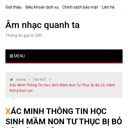
Skip
Giới thiệu
Điều khoản dịch vụ
Chính sách bảo mật
Liên hệ
to
content
Âm nhạc quanh ta
Thông tin giải trí 24h
MENU
Home
TIN HOT
Xác Minh Thông Tin Học Sinh Mầm Non Tư Thục Bị Bỏ Lỡ, Hành
Động Bạo Lực
XÁC MINH THÔNG TIN HỌC
SINH MẦM NON TƯ THỤC BỊ BỎ