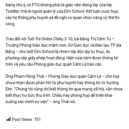
Đáng chú ý, cô PTG không phải là giáo viên đứng lớp của lớp
Toddler, mà là người quản lý của Elm School. Kết luận cuộc họp,
các hệ thống phụ huynh sẽ đề nghị cơ quan chức năng có thể thi
công.
Trao đổi với
Tuổi Trẻ Online
Chiều 3-10, bà Đặng Thị Cẩm Tú –
Trưởng Phòng Giáo dục mầm non, Sở Giáo dục và Đào tạo TP Đà
Nẵng – cho biết Elm School là nhóm lớp độc lập tư thục, do
phường cấp giấy phép hoạt động. Hiện vừa nắm được thông tin
trên và yêu cầu Phòng giáo dục quận Cẩm Lệ báo cáo.
Ông Phạm Hồng Thái – Phòng Giáo dục quận Cẩm Lệ – cho hay
chưa nhận được phản hồi từ phụ huynh hay thông tin từ trường
Elm. “Chúng tôi cũng chỉ biết thông tin qua mạng xã hội, vẫn chưa
biết thực hư bức thư trên. Chiều nay phòng họp để triển khai
xuống xác minh sự việc” – ông Thái nói.
Post Views:
751