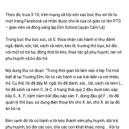
Theo đó, trưa 3-10, trên mạng xã hội xôn xao bức thư xin lỗi từ
một trang Facebook cá nhân được cho là của cô giáo có tên PTG
– giáo viên và đồng sáng lập Elm School (quận Cẩm Lệ).
Trong bức thư bức xúc, cô G. thừa nhận các hành vi như đánh
ngã, đánh, xốc, tát, xách và ném, kéo lê, trường thô bạo, bỏ đói…
với một số trẻ tại, đồng thời lôi kéo, thao tác gõ phụ huynh, tan vỡ
phụ huynh và bỏ đói trẻ.
Nội dung thư có đoạn: “Trong thời gian tôi làm việc ở lớp Trẻ mới
biết đi tại Trường Elm, tôi có các hành vi sai trái diễn ra với nhiều
trẻ. Cụ thể, tôi đã đẩy M. ngã; tôi đã đánh, xới, , tát, xách và ném L.;
tôi đã xách và ném C., lê C. ở trạng thái quỳ 2 đầu dưới sàn; sập
bẫy S., X., F.; cầm nắm bắt đầu sập sàn. F., dùng đầu gõ F .; tôi đã
quản lý thô bạo, sử dụng điện thoại khi cho X. ăn, cho X. ăn lại đồ
ăn bỏ ra.
Bên cạnh đó tôi có hành vi lôi kéo thành viên phụ huynh, dối trá
phụ huynh, bỏ đói các con, cho các con khát khao, nóng … Với tư