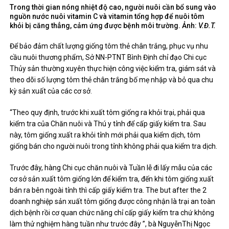
Trong thời gian nóng nhiệt độ cao, người nuôi cần bổ sung vào
nguồn nước nuôi vitamin C và vitamin tổng hợp để nuôi tôm
khỏi bị căng thẳng, cảm ứng được bệnh môi trường. Ảnh:
V.Đ.T.
Để bảo đảm chất lượng giống tôm thẻ chân trắng, phục vụ nhu
cầu nuôi thương phẩm, Sở NN-PTNT Bình Định chỉ đạo Chi cục
Thủy sản thường xuyên thực hiện công việc kiểm tra, giám sát và
theo dõi số lượng tôm thẻ chân trắng bố mẹ nhập và bỏ qua chu
kỳ sản xuất của các cơ sở.
“Theo quy định, trước khi xuất tôm giống ra khỏi trại, phải qua
kiểm tra của Chăn nuôi và Thú y tỉnh để cấp giấy kiểm tra. Sau
này, tôm giống xuất ra khỏi tỉnh mới phải qua kiểm dịch, tôm
giống bán cho người nuôi trong tỉnh không phải qua kiểm tra dịch.
Trước đây, hàng Chi cục chăn nuôi và Tuần lễ đi lấy mẫu của các
cơ sở sản xuất tôm giống lớn để kiểm tra, đến khi tôm giống xuất
bán ra bên ngoài tỉnh thì cấp giấy kiểm tra. The but after the 2
doanh nghiệp sản xuất tôm giống được công nhận là trại an toàn
dịch bệnh rồi cơ quan chức năng chỉ cấp giấy kiểm tra chứ không
làm thử nghiệm hàng tuần như trước đây ”, bà NguyễnThị Ngọc