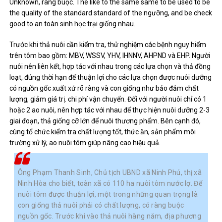
Unknown, ràng buộc. The like to the same same to be used to be
the quality of the standard standard of the ngưỡng, and be check
good to an toàn sinh học trại giống nhau.
Trước khi thả nuôi cần kiểm tra, thử nghiệm các bệnh nguy hiểm
trên tôm bao gồm: MBV, WSSV, YHV, IHNNV, AHPND và EHP. Người
nuôi nên liên kết, hợp tác với nhau trong các lựa chọn và thả đồng
loạt, đúng thời hạn để thuận lợi cho các lựa chọn được nuôi dưỡng
có nguồn gốc xuất xứ rõ ràng và con giống như bảo đảm chất
lượng, giảm giá trị. chi phí vận chuyển. Đối với người nuôi chỉ có 1
hoặc 2 ao nuôi, nên hợp tác với nhau để thực hiện nuôi dưỡng 2-3
giai đoạn, thả giống cỡ lớn để nuôi thương phẩm. Bên cạnh đó,
cùng tổ chức kiểm tra chất lượng tốt, thức ăn, sản phẩm môi
trường xử lý, ao nuôi tôm giúp nâng cao hiệu quả.
Ông Phạm Thanh Sinh, Chủ tịch UBND xã Ninh Phú, thị xã
Ninh Hòa cho biết, toàn xã có 110 ha nuôi tôm nước lợ. Để
nuôi tôm được thuận lợi, một trong những quan trọng là
con giống thả nuôi phải có chất lượng, có ràng buộc
nguồn gốc. Trước khi vào thả nuôi hàng năm, địa phương