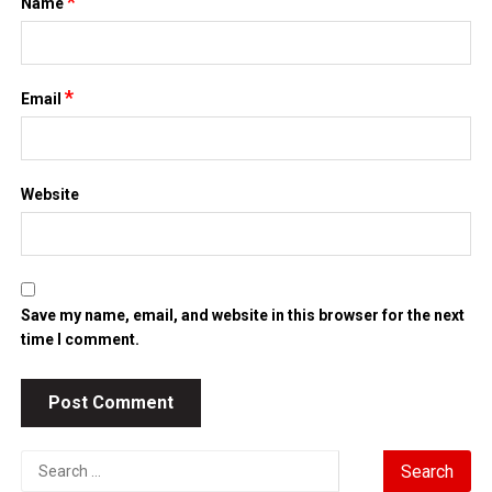
time I comment.
Search
for:
TIN MỚI NHẤT
Chứng khoán Mỹ phục hồi nhờ cổ phiếu chip, giá dầu hạ
nhiệt
Chính phủ đặt mục tiêu tăng trưởng GDP 11,9% trong nửa cuối
năm
Trung Quốc tăng tốc đầu tư vào ngành công nghiệp tương lai