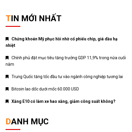
Bitcoin lao dốc dưới mốc 60.000 USD
Xăng E10 có làm xe hao xăng, giảm công suất không?
DANH MỤC
ANIME – MANGA
CRYPTO
MẸ VÀ BÉ
Nhạc mới
NHẠC NƯỚC NGOÀI
Nhạc trẻ
Nhạc Trữ Tình