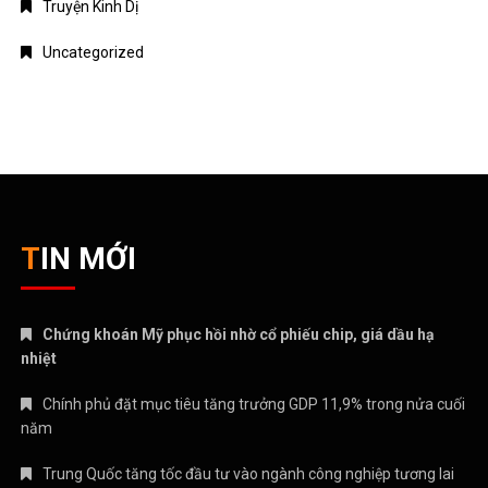
Chứng khoán Mỹ phục hồi nhờ cổ phiếu chip, giá dầu hạ
nhiệt
Chính phủ đặt mục tiêu tăng trưởng GDP 11,9% trong nửa cuối
năm
Trung Quốc tăng tốc đầu tư vào ngành công nghiệp tương lai
Bitcoin lao dốc dưới mốc 60.000 USD
Xăng E10 có làm xe hao xăng, giảm công suất không?
CATEGORIES
ANIME – MANGA
CRYPTO