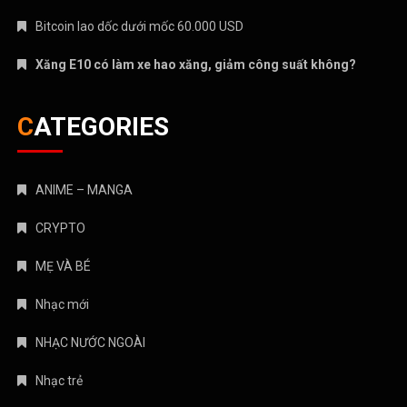
MẸ VÀ BÉ
Nhạc mới
NHẠC NƯỚC NGOÀI
Nhạc trẻ
Nhạc Trữ Tình
NHẠC VIỆT
TÁM CHUYỆN
TIN HOT
Truyện Kinh Dị
Uncategorized