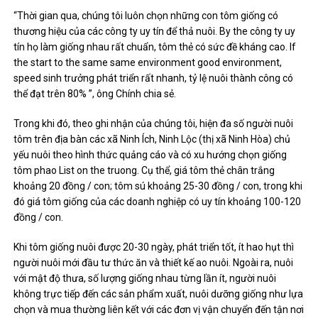
“Thời gian qua, chúng tôi luôn chọn những con tôm giống có
thương hiệu của các công ty uy tín để thả nuôi. By the công ty uy
tín họ làm giống nhau rất chuẩn, tôm thẻ có sức đề kháng cao. If
the start to the same same environment good environment,
speed sinh trưởng phát triển rất nhanh, tỷ lệ nuôi thành công có
thể đạt trên 80% ”, ông Chính chia sẻ.
Trong khi đó, theo ghi nhận của chúng tôi, hiện đa số người nuôi
tôm trên địa bàn các xã Ninh Ích, Ninh Lộc (thị xã Ninh Hòa) chủ
yếu nuôi theo hình thức quảng cáo và có xu hướng chọn giống
tôm phao List on the truong. Cụ thể, giá tôm thẻ chân trắng
khoảng 20 đồng / con; tôm sú khoảng 25-30 đồng / con, trong khi
đó giá tôm giống của các doanh nghiệp có uy tín khoảng 100-120
đồng / con.
Khi tôm giống nuôi được 20-30 ngày, phát triển tốt, ít hao hụt thì
người nuôi mới đầu tư thức ăn và thiết kế ao nuôi. Ngoài ra, nuôi
với mật độ thưa, số lượng giống nhau từng lần ít, người nuôi
không trực tiếp đến các sản phẩm xuất, nuôi dưỡng giống như lựa
chọn và mua thường liên kết với các đơn vị vận chuyển đến tận nơi