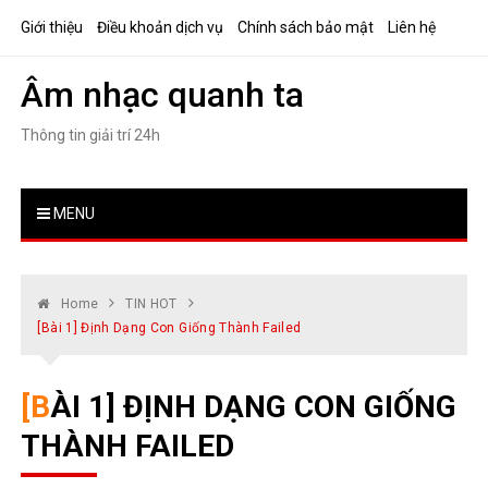
Skip
Giới thiệu
Điều khoản dịch vụ
Chính sách bảo mật
Liên hệ
to
content
Âm nhạc quanh ta
Thông tin giải trí 24h
MENU
Home
TIN HOT
[Bài 1] Định Dạng Con Giống Thành Failed
[BÀI 1] ĐỊNH DẠNG CON GIỐNG
THÀNH FAILED