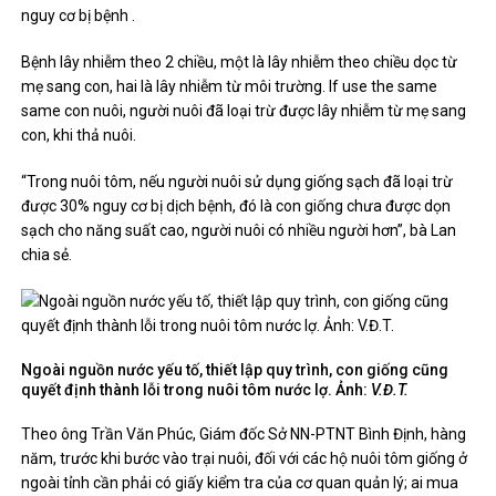
nguy cơ bị bệnh .
Bệnh lây nhiễm theo 2 chiều, một là lây nhiễm theo chiều dọc từ
mẹ sang con, hai là lây nhiễm từ môi trường. If use the same
same con nuôi, người nuôi đã loại trừ được lây nhiễm từ mẹ sang
con, khi thả nuôi.
“Trong nuôi tôm, nếu người nuôi sử dụng giống sạch đã loại trừ
được 30% nguy cơ bị dịch bệnh, đó là con giống chưa được dọn
sạch cho năng suất cao, người nuôi có nhiều người hơn”, bà Lan
chia sẻ.
Ngoài nguồn nước yếu tố, thiết lập quy trình, con giống cũng
quyết định thành lỗi trong nuôi tôm nước lợ. Ảnh:
V.Đ.T.
Theo ông Trần Văn Phúc, Giám đốc Sở NN-PTNT Bình Định, hàng
năm, trước khi bước vào trại nuôi, đối với các hộ nuôi tôm giống ở
ngoài tỉnh cần phải có giấy kiểm tra của cơ quan quản lý; ai mua