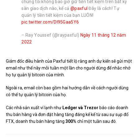
chúng tôi không bao giờ giữ tiền tiết kiệm trên bất kỳ
sàn giao dịch nào, kể cả
@paxful
Đây là cách! Tự
quản lý tiền tiết kiệm của bạn LUÔN!
pic.twitter.com/DI95Gaa5Y6
– Ray Youssef (@raypaxful)
Ngày 11 tháng 12 năm
2022
Giám đốc điều hành của Paxful tiết lộ rằng anh dự kiến ​​sẽ gửi một
email như thế này mỗi tuần một lần cho người dùng để nhắc nhở
họ tự quản lý bitcoin của mình.
Ngoài ra, email còn bao gồm hai hướng dẫn về cách người dùng
có thể tự quản lý bitcoin của họ.
Các nhà sản xuất ví lạnh như
Ledger và Trezor
báo cáo doanh
thu bán hàng và đơn đặt hàng tăng đáng kể kể từ sau sự sụp đổ
FTX, doanh thu bán hàng tăng
300%
chỉ một tuần sau đó.