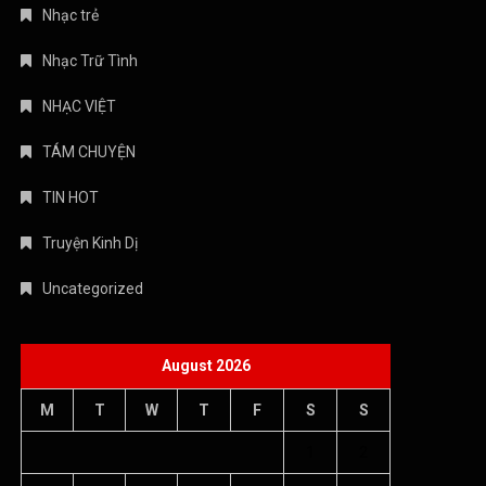
Nhạc trẻ
Nhạc Trữ Tình
NHẠC VIỆT
TÁM CHUYỆN
TIN HOT
Truyện Kinh Dị
Uncategorized
August 2026
M
T
W
T
F
S
S
1
2