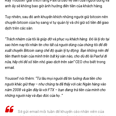
Ray Youssef giải thích rằng Paxful bảo vệ tiền của người dùng và
anh ấy sẽ không bao giờ ảnh hưởng đến tiền của khách hàng.
Tuy nhiên, sau đó anh khuyến khích những người giữ bitcoin nên
chuyển bitcoin của họ sang ví tự quản lý và chỉ giữ số tiền để giao
dịch trên các sàn.
“Trách nhiệm của tôi là giúp đỡ và phục vụ khách hàng. Đó là lý do tại
sao hôm nay tôi nhắn tin cho tất cả người dùng của chúng tôi để đề
xuất chuyển Bitcoin sang chế độ quản lý tự động. Bạn không nên để
tiền thanh toán của mình trên bất kỳ sàn nào, cho dù đó là Paxful đi
nữa, hãy chỉ để số tiền nhỏ giao dịch trên sàn”
CEO cho biết trong
email.
Youssef nói thêm:
“Từ lâu mọi người đã tin tưởng đưa tiền cho
người khác giữ thay – như chúng ta đã thấy với các Ngân hàng vào
năm 2008 và gần đây là với FTX – bạn đang trả tiền của mình cho
những người này và đạo đức của họ .”
Sẽ gửi email mỗi tuần để khuyến cáo nhân viên của