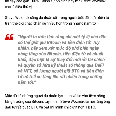
tin cậy cao gần 100%. Chính sự ổn định này mà Steve Wozniak
cho là điều thú vị.
Steve Wozniak cũng dự đoán số lượng người biết đến tiền điện tử
trên thế giới chắc chắn sẽ nhiều hơn trong những năm tới.
“Người ta ước tính rằng chỉ một tỷ lệ nhỏ dân
số thế giới giữ Bitcoin và tiền điện tử. Tuy
nhiên, hãy xem xét mức độ phổ biến ngày
càng tăng của Bitcoin, tiền điện tử và chuỗi
khối, đặc biệt là sự thay đổi mới về tài chính
và quyền sở hữu kỹ thuật số thông qua DeFi
và NFT, số lượng người giữ BTC và tiền điện
tử có thể sẽ tăng lên rất nhiều trong những
năm tới.”
Mặc dù có những người dự đoán lạc quan và tin vào tiềm năng
tăng trưởng của Bitcoin, tuy nhiên Steve Wozniak lại nói rằng ông
đầu tư rất ít vào BTC và bật mí mình chỉ giữ ít hơn 1 BTC.