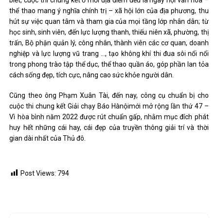
biết, cuộc thi chung kết ở mỗi địa điểm đều là ngày hội văn hóa –
thể thao mang ý nghĩa chính trị – xã hội lớn của địa phương, thu
hút sự việc quan tâm và tham gia của mọi tầng lớp nhân dân; từ
học sinh, sinh viên, đến lực lượng thanh, thiếu niên xã, phường, thị
trấn, Bộ phận quản lý, công nhân, thành viên các cơ quan, doanh
nghiệp và lực lượng vũ trang …, tạo không khí thi đua sôi nổi nổi
trong phong trào tập thể dục, thể thao quần áo, góp phần lan tỏa
cách sống đẹp, tích cực, nâng cao sức khỏe người dân.
Cũng theo ông Phạm Xuân Tài, đến nay, công cụ chuẩn bị cho
cuộc thi chung kết Giải chạy Báo Hànộimới mở rộng lần thứ 47 –
Vì hòa bình năm 2022 được rút chuẩn gấp, nhằm mục đích phát
huy hết những cái hay, cái đẹp của truyền thông giải trí và thời
gian dài nhất của Thủ đô.
Post Views:
794