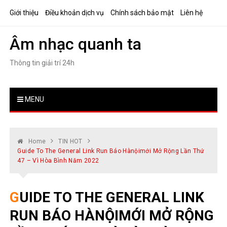
Skip
Giới thiệu
Điều khoản dịch vụ
Chính sách bảo mật
Liên hệ
to
content
Âm nhạc quanh ta
Thông tin giải trí 24h
MENU
Home
TIN HOT
Guide To The General Link Run Báo Hànộimới Mở Rộng Lần Thứ
47 – Vì Hòa Bình Năm 2022
GUIDE TO THE GENERAL LINK
RUN BÁO HÀNỘIMỚI MỞ RỘNG