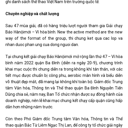
ghi danh sách thể thao Việt Nam trên trường quốc tế.
Chuyên nghiệp và chất lượng
Sau 47 mùa giải, đã có hàng triệu lượt người tham gia Giải chạy
Báo Hànộimới – Vì hòa bình. New the active method are the new
way of the format of the group, thi chung ket qua cac lop va
nhan duoc phan ung cua dong nguoi dan.
Tại chung kết giải chạy Báo Hànộimới mở rộng lần thứ 47 – Vì hòa
bình năm 2022 quận Ba Đình (diễn ra ngày 20-9), chương trình
khai mạc cuộc thi chung diễn ra trong không khí tán thán, với các
tiết mục được chuẩn bị công phu, aerobic màn hình và biểu diễn
võ thuật đẹp mắt, đã mang lại không khí toàn bộ. Giám đốc Trung
tâm Văn hóa, Thông tin và Thể thao quận Ba Đình Nguyễn Tiến
Dũng chia sẻ, năm nay, Ban Tổ chức nhận được sự đồng hành của
doanh nghiệp, nên lễ khai mạc chung kết chạy cấp quận cũng hấp
dẫn hơn những năm trước.
Còn theo Phó Giám đốc Trung tâm Văn hóa, Thông tin và Thể
thao quận Bắc Từ Liêm Ngạc Thị Lan, để công ty tổ chức giải ngày