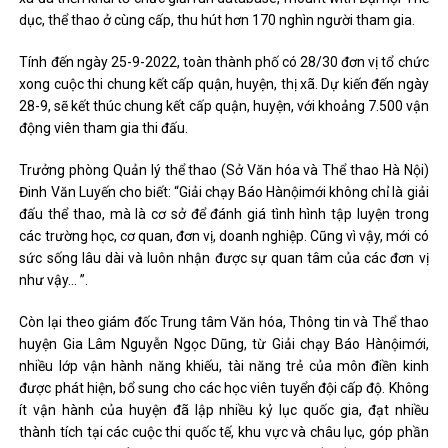
dục, thể thao ở cùng cấp, thu hút hơn 170 nghìn người tham gia.
Tính đến ngày 25-9-2022, toàn thành phố có 28/30 đơn vị tổ chức
xong cuộc thi chung kết cấp quận, huyện, thị xã. Dự kiến ​​đến ngày
28-9, sẽ kết thúc chung kết cấp quận, huyện, với khoảng 7.500 vận
động viên tham gia thi đấu.
Trưởng phòng Quản lý thể thao (Sở Văn hóa và Thể thao Hà Nội)
Đinh Văn Luyến cho biết: “Giải chạy Báo Hànộimới không chỉ là giải
đấu thể thao, mà là cơ sở để đánh giá tình hình tập luyện trong
các trường học, cơ quan, đơn vị, doanh nghiệp. Cũng vì vậy, mới có
sức sống lâu dài và luôn nhận được sự quan tâm của các đơn vị
như vậy… ”.
Còn lại theo giám đốc Trung tâm Văn hóa, Thông tin và Thể thao
huyện Gia Lâm Nguyễn Ngọc Dũng, từ Giải chạy Báo Hànộimới,
nhiều lớp vận hành năng khiếu, tài năng trẻ của môn điền kinh
được phát hiện, bổ sung cho các học viên tuyển đội cấp độ. Không
ít vận hành của huyện đã lập nhiều kỷ lục quốc gia, đạt nhiều
thành tích tại các cuộc thi quốc tế, khu vực và châu lục, góp phần