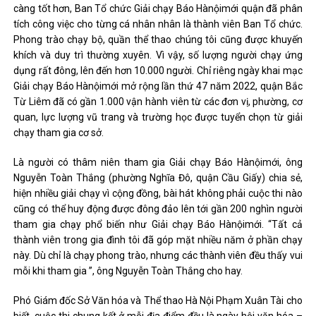
càng tốt hơn, Ban Tổ chức Giải chạy Báo Hànộimới quận đã phân
tích công việc cho từng cá nhân nhân là thành viên Ban Tổ chức.
Phong trào chạy bộ, quần thể thao chúng tôi cũng được khuyến
khích và duy trì thường xuyên. Vì vậy, số lượng người chạy ứng
dụng rất đông, lên đến hơn 10.000 người. Chỉ riêng ngày khai mạc
Giải chạy Báo Hànộimới mở rộng lần thứ 47 năm 2022, quận Bắc
Từ Liêm đã có gần 1.000 vận hành viên từ các đơn vị, phường, cơ
quan, lực lượng vũ trang và trường học được tuyển chọn từ giải
chạy tham gia cơ sở.
Là người có thâm niên tham gia Giải chạy Báo Hànộimới, ông
Nguyễn Toàn Thắng (phường Nghĩa Đô, quận Cầu Giấy) chia sẻ,
hiện nhiều giải chạy vì cộng đồng, bài hát không phải cuộc thi nào
cũng có thể huy động được đông đảo lên tới gần 200 nghìn người
tham gia chạy phổ biến như Giải chạy Báo Hànộimới. “Tất cả
thành viên trong gia đình tôi đã góp mặt nhiều năm ở phần chạy
này. Dù chỉ là chạy phong trào, nhưng các thành viên đều thấy vui
mỗi khi tham gia ”, ông Nguyễn Toàn Thắng cho hay.
Phó Giám đốc Sở Văn hóa và Thể thao Hà Nội Phạm Xuân Tài cho