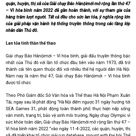
quận, huyện, thị xã của Giải chạy Báo Hànộimới mở rộng lần thứ 47
– Vì hòa bình năm 2022 đã gần hoàn thành, với sự tham gia của
hàng trăm lượt người. Tất cả đều cho sức lan tỏa, ý nghĩa rộng lớn
của giải pháp vận hành hệ thống truyền thông trong các tầng lớp
nhân dân Thủ đô.
Lan tỏa tinh thần thể thao
Giải chạy Báo Hànộimới – Vì hòa bình, giải đấu truyền thông bậc
nhất của Thủ đô với lần tổ chức đầu tiên vào năm 1973, đã trở
thành cái tên quen thuộc đối với nhiều thế hệ người dân Hà Nội.
Năm nay là năm thứ 47, Giải chạy Báo Hànộimới – Vì hòa bình
được tổ chức.
Theo Phó Giám đốc Sở Văn hóa và Thể thao Hà Nội Phạm Xuân
Tài, ngay sau lễ phát động “Hà Nội đếm ngược 31 ngày hướng tới
SEA Games 31, phát động toàn thành phố thực hiện nếp sống
văn minh, trang trí, bảo vệ sinh môi trường, Ngày chạy Olympic vì
sức khỏe toàn dân, Giải chạy Báo Hànộimới mở rộng lần thứ 47 –
Vì hòa bình năm 2022 ”vào ngày 11-4-2022, các quận, huyện, thị
xã đã triển khai tổ chức giải run database, mount with Đại hội Thể