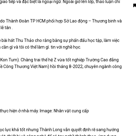
giao tiếp và đặc biệt là ngoại ngữ. Ngoài giờ lên lớp, thảo luận chỉ
2020 do Thành Đoàn TP HCM phối hợp Sở Lao động – Thương binh và
ễ tân .
bài hát Thu Thảo cho rằng bằng sự phấn đấu học tập, làm việc
cần gì và tôi có thể làm gì. tin với nghề học.
Kon Tum). Chàng trai thế hệ Z vừa tốt nghiệp Trường Cao đẳng
hề Công Thương Việt Nam) hồi tháng 8-2022, chuyên ngành công
i thực hiện ở nhà máy. Image: Nhân vật cung cấp
học lực khá tốt nhưng Thành Long vẫn quyết định rẽ sang hướng