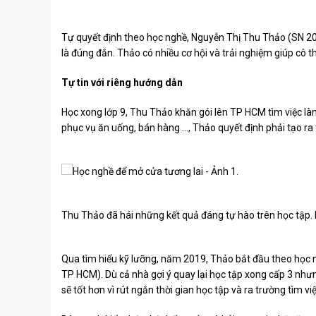
Tự quyết định theo học nghề, Nguyễn Thị Thu Thảo (SN 2
là đúng đắn. Thảo có nhiều cơ hội và trải nghiệm giúp cô
Tự tin với riêng hướng dẫn
Học xong lớp 9, Thu Thảo khăn gói lên TP HCM tìm việc là
phục vụ ăn uống, bán hàng …, Thảo quyết định phải tạo ra 
Thu Thảo đã hái những kết quả đáng tự hào trên học tập.
Qua tìm hiểu kỹ lưỡng, năm 2019, Thảo bắt đầu theo học n
TP HCM). Dù cả nhà gợi ý quay lại học tập xong cấp 3 nh
sẽ tốt hơn vì rút ngắn thời gian học tập và ra trường tìm việ