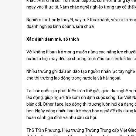
khác. Anh chia sẻ: “Tôi muốn tiếp xúc sớm với những kỹ th
ngay vào thực tế. Nắm chắc nghề nghiệp trong tay có thể 
Nghiêm túc học lý thuyết, say mê thực hành, vừa ra trườn
doanh nghiệp kinh doanh, sửa chữa.
Xác định đam mê, sở thích
Với không ít bạn trẻ mong muốn nâng cao năng lực chuyên 
nước ta hiện nay đều có chương trình đào tạo liên kết lên 
Nhiều trường ghi dấu ấn đào tạo nguồn nhân lực tay nghề 
cho thị trường lao động trong nước lạ và hải ngoại.
Tại các quốc gia phát triển trên thế giới, giáo dục nghề 
lao động, giúp người trẻ sớm ổn định cuộc sống. Tại Việt 
biến đổi. Other face, lao động thị trường luôn hỏi đa dạng
học. Ngày càng nhiều bạn trẻ chọn học nghề để xây dựng kế
hoàn cảnh gia đình và nhu cầu xã hội.
ThS Trần Phương, Hiệu trưởng Trường Trung cấp Việt Giao