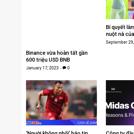
Bí quyết là
nuột nà củ
September 29,
Binance vừa hoàn tất gần
600 triệu USD BNB
January 17, 2023
0
‘Người không phổi’ báo tin
Công ty đầu