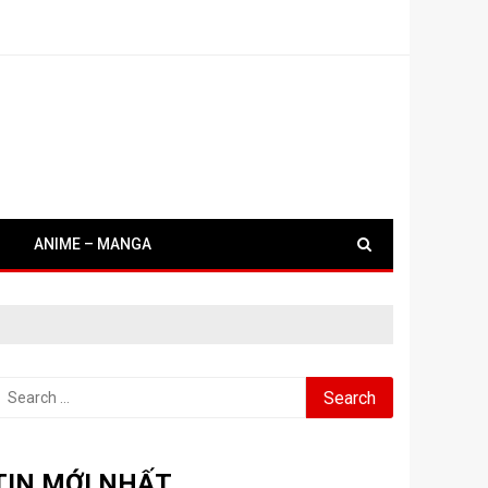
ANIME – MANGA
earch
or:
TIN MỚI NHẤT