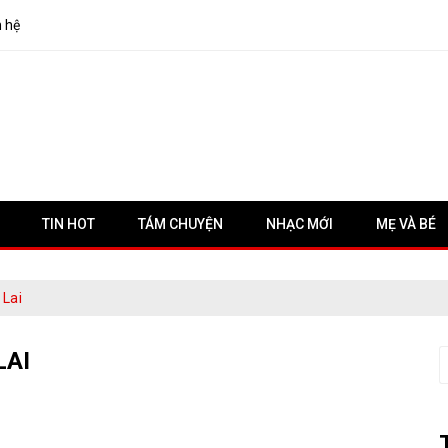
n hệ
TIN HOT
TÁM CHUYỆN
NHẠC MỚI
MẸ VÀ BÉ
Lai
LAI
S
f