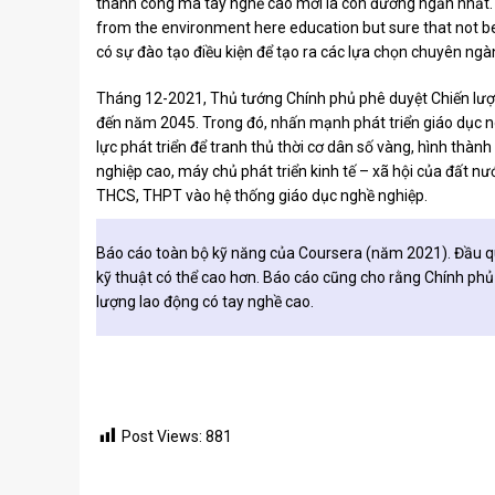
thành công mà tay nghề cao mới là con đường ngắn nhất. 
from the environment here education but sure that not be
có sự đào tạo điều kiện để tạo ra các lựa chọn chuyên ngà
Tháng 12-2021, Thủ tướng Chính phủ phê duyệt Chiến lược
đến năm 2045. Trong đó, nhấn mạnh phát triển giáo dục 
lực phát triển để tranh thủ thời cơ dân số vàng, hình thàn
nghiệp cao, máy chủ phát triển kinh tế – xã hội của đất 
THCS, THPT vào hệ thống giáo dục nghề nghiệp.
Báo cáo toàn bộ kỹ năng của Coursera (năm 2021). Đầu qu
kỹ thuật có thể cao hơn. Báo cáo cũng cho rằng Chính phủ 
lượng lao động có tay nghề cao.
Post Views:
881