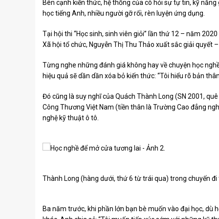
Bên cạnh kiến ​​thức, hệ thống của cô hỏi sự tự tin, kỹ năng 
học tiếng Anh, nhiều người gỡ rối, rèn luyện ứng dụng.
Tại hội thi “Học sinh, sinh viên giỏi” lần thứ 12 – năm 
Xã hội tổ chức, Nguyễn Thị Thu Thảo xuất sắc giải quyết – l
Từng nghe những đánh giá không hay về chuyện học nghề 
hiệu quả sẽ dần dần xóa bỏ kiến ​​thức: “Tôi hiểu rõ bản thân 
Đó cũng là suy nghĩ của Quách Thành Long (SN 2001, quê 
Công Thương Việt Nam (tiền thân là Trường Cao đẳng ng
nghệ kỹ thuật ô tô.
Thành Long (hàng dưới, thứ 6 từ trái qua) trong chuyến đ
Ba năm trước, khi phần lớn bạn bè muốn vào đại học, dù 