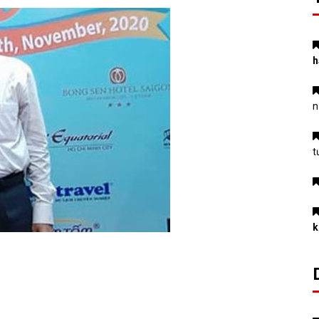
h
n
t
k