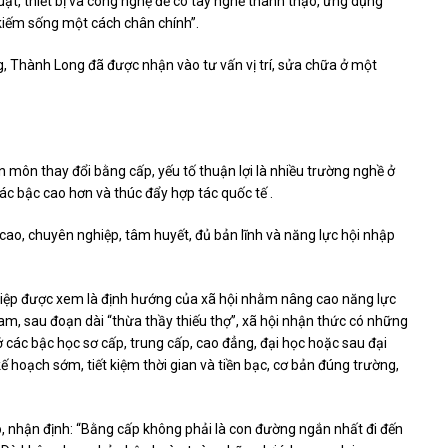
uật, thiết bị và công nghệ để có tay nghề thành thạo, ứng dụng
kiếm sống một cách chân chính”.
g, Thành Long đã được nhận vào tư vấn vị trí, sửa chữa ở một
môn thay đổi bằng cấp, yếu tố thuận lợi là nhiều trường nghề ở
các bậc cao hơn và thúc đẩy hợp tác quốc tế .
cao, chuyên nghiệp, tâm huyết, đủ bản lĩnh và năng lực hội nhập
nghiệp được xem là định hướng của xã hội nhằm nâng cao năng lực
Nam, sau đoạn dài “thừa thầy thiếu thợ”, xã hội nhận thức có những
 ở các bậc học sơ cấp, trung cấp, cao đẳng, đại học hoặc sau đại
 hoạch sớm, tiết kiệm thời gian và tiền bạc, cơ bản đúng trường,
, nhận định: “Bằng cấp không phải là con đường ngắn nhất đi đến