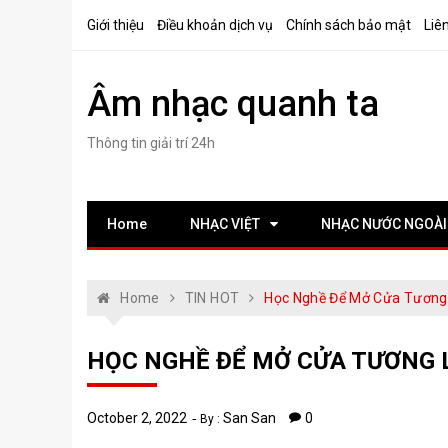
Skip
Giới thiệu
Điều khoản dịch vụ
Chính sách bảo mật
Liê
to
content
Âm nhạc quanh ta
Thông tin giải trí 24h
Home
NHẠC VIỆT
NHẠC NƯỚC NGOÀI
Home
TIN HOT
Học Nghề Để Mở Cửa Tương 
HỌC NGHỀ ĐỂ MỞ CỬA TƯƠNG 
October 2, 2022
San San
0
By :