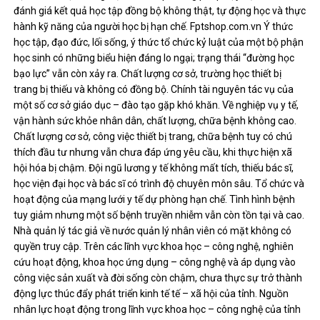
đánh giá kết quả học tập đồng bộ không thật, tự động học và thực
hành kỹ năng của người học bị hạn chế. Fptshop.com.vn Ý thức
học tập, đạo đức, lối sống, ý thức tổ chức kỷ luật của một bộ phận
học sinh có những biểu hiện đáng lo ngại; trạng thái “đường học
bạo lực” vẫn còn xảy ra. Chất lượng cơ sở, trường học thiết bị
trang bị thiếu và không có đồng bộ. Chính tài nguyên tác vụ của
một số cơ sở giáo dục – đào tạo gặp khó khăn. Về nghiệp vụ y tế,
vận hành sức khỏe nhân dân, chất lượng, chữa bệnh không cao.
Chất lượng cơ sở, công việc thiết bị trang, chữa bệnh tuy có chú
thích đầu tư nhưng vẫn chưa đáp ứng yêu cầu, khi thực hiện xã
hội hóa bị chậm. Đội ngũ lương y tế không mất tích, thiếu bác sĩ,
học viện đại học và bác sĩ có trình độ chuyên môn sâu. Tổ chức và
hoạt động của mạng lưới y tế dự phòng hạn chế. Tình hình bệnh
tuy giảm nhưng một số bệnh truyền nhiễm vẫn còn tồn tại và cao.
Nhà quản lý tác giả về nước quản lý nhân viên có mặt không có
quyền truy cập. Trên các lĩnh vực khoa học – công nghệ, nghiên
cứu hoạt động, khoa học ứng dụng – công nghệ và áp dụng vào
công việc sản xuất và đời sống còn chậm, chưa thực sự trở thành
động lực thúc đẩy phát triển kinh tế tế – xã hội của tỉnh. Nguồn
nhân lực hoạt động trong lĩnh vực khoa học – công nghệ của tỉnh