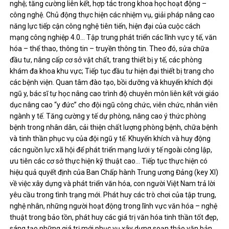
nghệ; tăng cường liên kết, hợp tác trong khoa học hoạt động –
công nghệ. Chủ động thực hiện các nhiệm vụ, giải pháp nâng cao
năng lực tiếp cận công nghệ tiên tiến, hiện đại của cuộc cách
mạng công nghiệp 4.0… Tập trung phát triển các lĩnh vực y tế, văn
hóa – thể thao, thông tin – truyền thông tin. Theo đó, sửa chữa
đầu tư, nâng cấp cơ sở vật chất, trang thiết bị y tế, các phòng
khám đa khoa khu vực; Tiếp tục đầu tư hiện đại thiết bị trang cho
các bệnh viện. Quan tâm đào tạo, bồi dưỡng và khuyến khích đội
ngũ y, bác sĩ tự học nâng cao trình độ chuyên môn liên kết với giáo
dục nâng cao “y đức” cho đội ngũ công chức, viên chức, nhân viên
ngành y tế. Tăng cường y tế dự phòng, nâng cao ý thức phòng
bệnh trong nhân dân, cải thiện chất lượng phòng bệnh, chữa bệnh
và tinh thần phục vụ của đội ngũ y tế. Khuyến khích và huy động
các nguồn lực xã hội để phát triển mạng lưới y tế ngoài công lập,
ưu tiên các cơ sở thực hiện kỹ thuật cao… Tiếp tục thực hiện có
hiệu quả quyết định của Ban Chấp hành Trung ương Đảng (key XI)
về việc xây dựng và phát triển văn hóa, con người Việt Nam trả lời
yêu cầu trong tình trạng mới. Phát huy các trò chơi của tập trung,
nghệ nhân, những người hoạt động trong lĩnh vực văn hóa – nghệ
thuật trong bảo tồn, phát huy các giá trị văn hóa tinh thần tốt đẹp,
sáng tạo những giá trị mới phục vụ xây dựng soạn thảo văn bản,