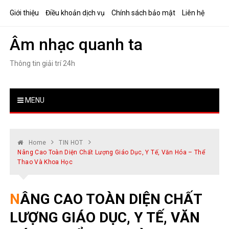
Skip
Giới thiệu
Điều khoản dịch vụ
Chính sách bảo mật
Liên hệ
to
content
Âm nhạc quanh ta
Thông tin giải trí 24h
MENU
Home
TIN HOT
Nâng Cao Toàn Diện Chất Lượng Giáo Dục, Y Tế, Văn Hóa – Thể
Thao Và Khoa Học
NÂNG CAO TOÀN DIỆN CHẤT
LƯỢNG GIÁO DỤC, Y TẾ, VĂN