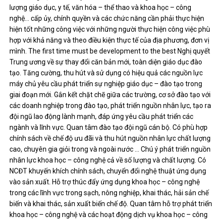
lượng giáo dục, y tế, văn hóa – thể thao và khoa học – công
nghệ… cấp ủy, chính quyền và các chức năng cần phải thực hiện
hiện tốt những công việc với những người thực hiện công việc phù
hợp với khả năng và theo điều kiện thực tế của địa phương, đơn vị
mình. The first time must be development to the best Nghị quyết
Trung ương về sự thay đổi căn bản mới, toàn diện giáo dục đào
tạo. Tăng cường, thu hút và sử dụng có hiệu quả các nguồn lực
máy chủ yêu cầu phát triển sự nghiệp giáo dục – đào tạo trong
giai đoạn mới. Gắn kết chặt chẽ giữa các trường, cơ sở đào tạo với
các doanh nghiệp trong đào tạo, phát triển nguồn nhân lực, tạo ra
đội ngũ lao động lành mạnh, đáp ứng yêu cầu phát triển các
ngành và lĩnh vực. Quan tâm đào tạo đội ngũ cán bộ. Có phù hợp
chính sách về chế độ ưu đãi và thu hút nguồn nhân lực chất lượng
cao, chuyên gia giỏi trong và ngoài nước … Chú ý phát triển nguồn
nhân lực khoa học – công nghệ cả về số lượng và chất lượng. Có
NCĐT khuyến khích chính sách, chuyển đổi nghệ thuật ứng dụng
vào sản xuất. Hỗ trợ thúc đẩy ứng dụng khoa học – công nghệ
trong các lĩnh vực trong sạch, nông nghiệp, khai thác, hải sản chế
biến và khai thác, sản xuất biến chế độ. Quan tâm hỗ trợ phát triển
khoa học – công nghệ và các hoạt động dịch vụ khoa học – công