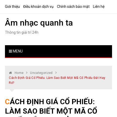
Skip
Giới thiệu
Điều khoản dịch vụ
Chính sách bảo mật
Liên hệ
to
content
Âm nhạc quanh ta
Thông tin giải trí 24h
MENU
Home
Uncategorized
Cách Định Giá Cổ Phiếu: Làm Sao Biết Một Mã Cổ Phiếu Đắt Hay
Rẻ?
CÁCH ĐỊNH GIÁ CỔ PHIẾU:
LÀM SAO BIẾT MỘT MÃ CỔ