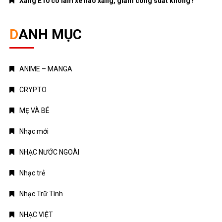
Xăng E10 có làm xe hao xăng, giảm công suất không?
DANH MỤC
ANIME – MANGA
CRYPTO
MẸ VÀ BÉ
Nhạc mới
NHẠC NƯỚC NGOÀI
Nhạc trẻ
Nhạc Trữ Tình
NHẠC VIỆT