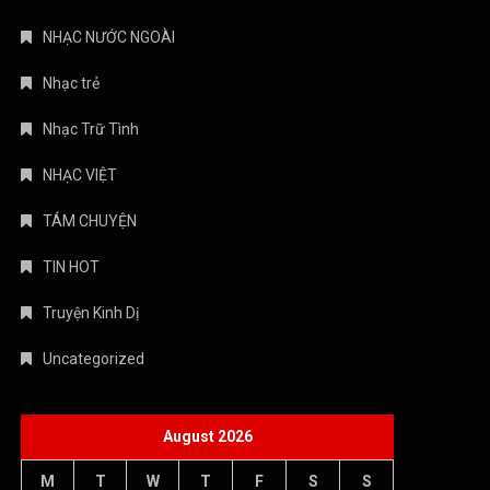
NHẠC NƯỚC NGOÀI
Nhạc trẻ
Nhạc Trữ Tình
NHẠC VIỆT
TÁM CHUYỆN
TIN HOT
Truyện Kinh Dị
Uncategorized
August 2026
M
T
W
T
F
S
S