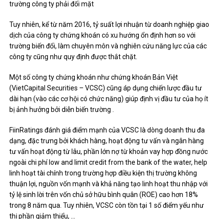
trường công ty phải đối mặt
Tuy nhiên, kể từ năm 2016, tỷ suất lợi nhuận từ doanh nghiệp giao
dịch của công ty chứng khoán có xu hướng ổn định hơn so với
trường biến đổi, làm chuyên môn và nghiên cứu năng lực của các
công ty cũng như quy định được thắt chặt.
Một số công ty chứng khoán như chứng khoán Bản Việt
(VietCapital Securities – VCSC) cũng áp dụng chiến lược đầu tư
dài hạn (vào các cơ hội có chức năng) giúp định vị đầu tư của họ ít
bị ảnh hưởng bởi diễn biến trường .
FiinRatings đánh giá điểm mạnh của VCSC là dòng doanh thu đa
dạng, đặc trưng bởi khách hàng, hoạt động tư vấn và ngân hàng
tư vấn hoạt động từ lâu, phần lớn nợ từ khoản vay hợp đồng nước
ngoài chi phí low and limit credit from the bank of the water, help
linh hoạt tài chính trong trường hợp điều kiện thị trường không
thuận lợi, nguồn vốn mạnh và khả năng tạo linh hoạt thu nhập với
tỷ lệ sinh lời trên vốn chủ sở hữu bình quân (ROE) cao hơn 18%
trong 8 năm qua. Tuy nhiên, VCSC còn tồn tại 1 số điểm yếu như
thị phần giảm thiểu, …