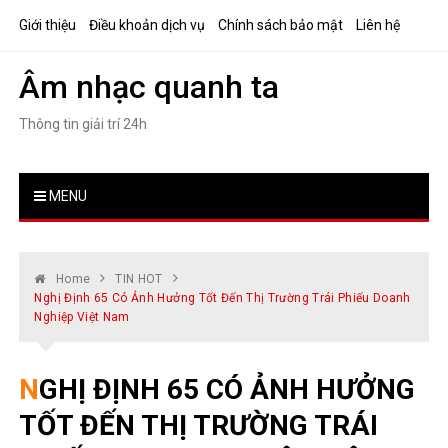
Skip
Giới thiệu
Điều khoản dịch vụ
Chính sách bảo mật
Liên hệ
to
content
Âm nhạc quanh ta
Thông tin giải trí 24h
MENU
Home
TIN HOT
Nghị Định 65 Có Ảnh Hưởng Tốt Đến Thị Trường Trái Phiếu Doanh
Nghiệp Việt Nam
NGHỊ ĐỊNH 65 CÓ ẢNH HƯỞNG
TỐT ĐẾN THỊ TRƯỜNG TRÁI