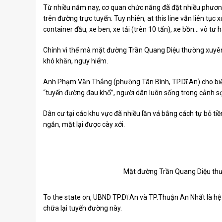
Từ nhiều năm nay, cơ quan chức năng đã đặt nhiều phương 
trên đường trực tuyến. Tuy nhiên, at this line vẫn liên tục
container đầu, xe ben, xe tải (trên 10 tấn), xe bồn… vô tư h
Chính vì thế mà mặt đường Trần Quang Diệu thường xuyên b
khó khăn, nguy hiểm.
Anh Phạm Văn Thắng (phường Tân Bình, TP.Dĩ An) cho biết
“tuyến đường đau khổ”, người dân luôn sống trong cảnh sợ 
Dân cư tại các khu vực đã nhiều lần vá bằng cách tự bỏ tiền
ngắn, mặt lại được cày xới.
Mặt đường Trần Quang Diệu thườ
To the state on, UBND TP.Dĩ An và TP.Thuận An Nhất là hệ t
chữa lại tuyến đường này.