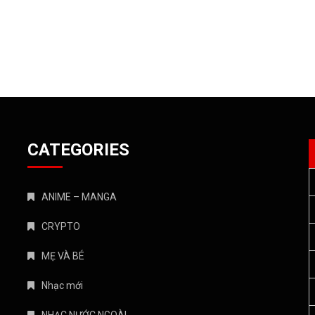
CATEGORIES
ANIME – MANGA
CRYPTO
MẸ VÀ BÉ
Nhạc mới
NHẠC NƯỚC NGOÀI