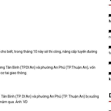
h
n
ho biết, trong tháng 10 này sẽ thi công, nâng cấp tuyến đường
t
ờng Tân Bình (TP.Dĩ An) và phường An Phú (TP.Thuận An), vốn
 cơ tai giao thông.
k
Tân Bình (TP. Dĩ An) và phường An Phú (TP. Thuận An) bị xuống
 năm qua. Ảnh: VD