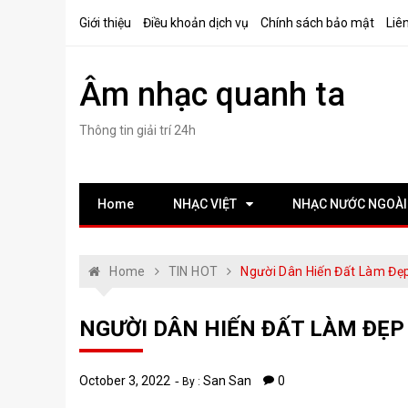
Skip
Giới thiệu
Điều khoản dịch vụ
Chính sách bảo mật
Liê
to
content
Âm nhạc quanh ta
Thông tin giải trí 24h
Home
NHẠC VIỆT
NHẠC NƯỚC NGOÀI
Home
TIN HOT
Người Dân Hiến Đất Làm Đẹ
NGƯỜI DÂN HIẾN ĐẤT LÀM ĐẸP
October 3, 2022
San San
0
By :