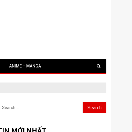
ANIME – MANGA
earch
or:
TIN MỚI NHẤT