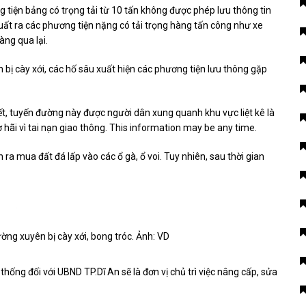
tiện bảng có trọng tải từ 10 tấn không được phép lưu thông tin
 xuất ra các phương tiện nặng có tải trọng hàng tấn công như xe
àng qua lại.
ị cày xới, các hố sâu xuất hiện các phương tiện lưu thông gặp
, tuyến đường này được người dân xung quanh khu vực liệt kê là
hãi vì tai nạn giao thông. This information may be any time.
 ra mua đất đá lấp vào các ổ gà, ổ voi. Tuy nhiên, sau thời gian
ng xuyên bị cày xới, bong tróc. Ảnh: VD
hống đối với UBND TP.Dĩ An sẽ là đơn vị chủ trì việc nâng cấp, sửa