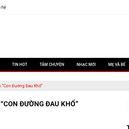
n hệ
TIN HOT
TÁM CHUYỆN
NHẠC MỚI
MẸ VÀ BÉ
p “con Đường Đau Khổ”
 “CON ĐƯỜNG ĐAU KHỔ”
S
f