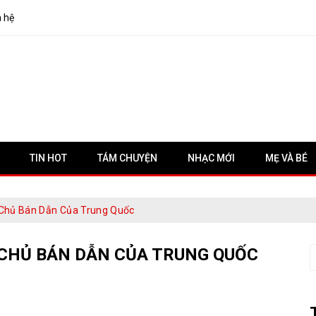
n hệ
TIN HOT
TÁM CHUYỆN
NHẠC MỚI
MẸ VÀ BÉ
 Chủ Bán Dẫn Của Trung Quốc
 CHỦ BÁN DẪN CỦA TRUNG QUỐC
S
f