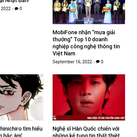
tại Nhật Bản!
 2022
0
MobiFone nhận “mưa giải
thưởng” Top 10 doanh
nghiệp công nghệ thông tin
Việt Nam
September 16, 2022
0
Shinichiro tìm hiểu
Nghệ sĩ Hàn Quốc chiến với
g hắc ám’
những kẻ tung tin thất thiệt,