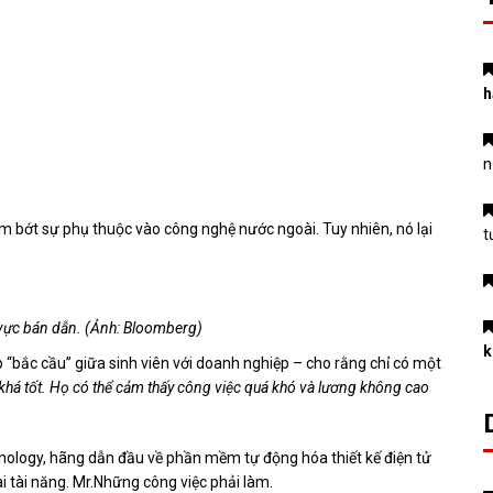
h
n
 bớt sự phụ thuộc vào công nghệ nước ngoài. Tuy nhiên, nó lại
t
 vực bán dẫn. (Ảnh: Bloomberg)
k
p “bắc cầu” giữa sinh viên với doanh nghiệp – cho rằng chỉ có một
 khá tốt. Họ có thể cảm thấy công việc quá khó và lương không cao
ology, hãng dẫn đầu về phần mềm tự động hóa thiết kế điện tử
i tài năng. Mr.Những công việc phải làm.