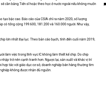
ng sẽ cần bằng Tiến sĩ hoặc theo học ở nước ngoài nếu không muốn
ào tạo bậc cao. Báo cáo của CSIA chỉ ra năm 2020, số lượng
chip có tổng cộng 199.600, 181.200 và 160.000 người. Như vậy,
t chip lớn nhất Đại lục. Theo bản cáo bạch, tính đến cuối năm 2019,
ời làm việc trong lĩnh vực IC không làm thiết kế chip. Do chip
nhập trở nên cạnh tranh hơn. Ngược lại, sản xuất và khác vị trí
hi hợp tác với giáo dục cơ sở, doanh nghiệp bán hàng thường tìm
ề nghiệp không được nhận đủ nguồn.