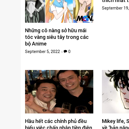
thích nhất 
September 19,
Những cô nàng sở hữu mái
tóc vàng siêu tây trong các
bộ Anime
September 5, 2022
0
Hầu hết các chính phủ đều
Mikey life, 
hiểu việc chấp nhận tiền điện
về ‘bản năn