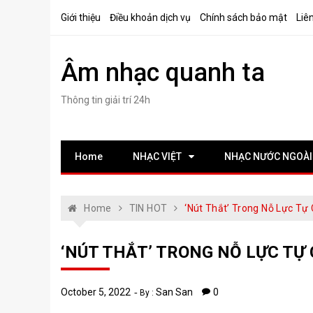
Skip
Giới thiệu
Điều khoản dịch vụ
Chính sách bảo mật
Liê
to
content
Âm nhạc quanh ta
Thông tin giải trí 24h
Home
NHẠC VIỆT
NHẠC NƯỚC NGOÀI
Home
TIN HOT
‘Nút Thắt’ Trong Nỗ Lực Tự
‘NÚT THẮT’ TRONG NỖ LỰC TỰ
October 5, 2022
San San
0
By :