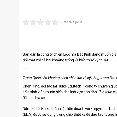
Rate this post
Bán dẫn là công ty chiến lược mà Bắc Kinh đang muốn giảm
đối mặt với cả hai khoảng trống về kiến ​​thức kỹ thuật.
Trung Quốc cần khoảng cách nhân lực và kỹ năng trong lĩnh
Chen Ying, đối tác tại Huike Edutech – công ty chuyên giú
số ít sinh viên muốn hiến cho lĩnh vực bán dẫn.
“Họ thực tế
”
Chen chia sẻ.
Năm 2020, Huike thành lập liên doanh với Empyrean Techn
(EDA) được sử dụng trong chip thiết kế để đào tạo tương la