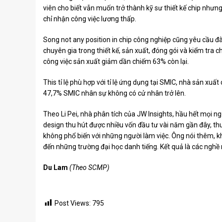
viên cho biết vẫn muốn trở thành kỹ sư thiết kế chip như
chỉ nhận công việc lương thấp.
Song not any position in chip công nghiệp cũng yêu cầu đ
chuyên gia trong thiết kế, sản xuất, đóng gói và kiểm tra 
công việc sản xuất giảm dần chiếm 63% còn lại.
This tỉ lệ phù hợp với tỉ lệ ứng dụng tại SMIC, nhà sản xuấ
47,7% SMIC nhân sự không có cử nhân trở lên.
Theo Li Pei, nhà phân tích của JW Insights, hầu hết mọi ngư
design thu hút được nhiều vốn đầu tư vài năm gần đây, thu 
không phổ biến với những người làm việc. Ông nói thêm, k
đến những trường đại học danh tiếng. Kết quả là các ngh
Du Lam
(Theo SCMP)
Post Views:
795