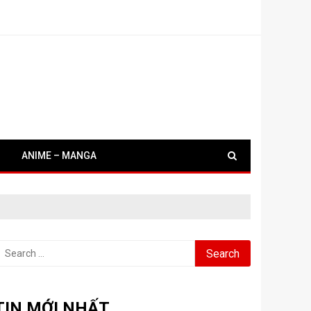
ANIME – MANGA
earch
or:
TIN MỚI NHẤT