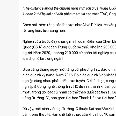
“The distance about the chuyên môn vi mạch giữa Trung Quốc
1 hoặc 2 thế hệ khi nói đến phần mềm và sản xuất EDA
”, Ông
Chen nói thêm rằng các lĩnh vực như AI và Dữ liệu lớn vẫn 
rõ ràng hơn, tươi sáng hơn.
Nghiên cứu trước đây chứng minh quan điểm của Chen khô
Quốc (CSIA) dự đoán Trung Quốc sẽ thiếu khoảng 200.000
người. Năm 2020, khoảng 210.000 cử nhân tốt nghiệp chuy
lựa chọn ở lại trong ngành.
Giữa căng thẳng ngày một tăng với phương Tây, Bắc Kinh nh
giáo dục và kỹ năng. Năm 2016, Bộ giáo dục và 6 bộ khác
nghiệp cùng nhau phát triển trực tuyến IC khóa học, cung 
nghiệp & Công nghệ thông tin về IC đưa ra thành khóa học
một”, trong đó, các cử nhân có thể theo đuổi các tiến sĩ. 
riêng “trường IC”, bao gồm Đại học Thanh Hóa và Đại học 
Dù vậy, một sinh viên tại Trường IC thuộc Đại học Bắc Kinh
tiến trong thực tế. Hạn chế, kiến ​​thức của khóa học “IC s