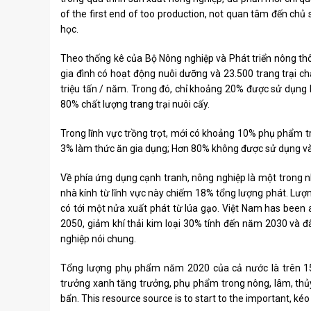
of the first end of too production, not quan tâm đến chủ 
học.
Theo thống kê của Bộ Nông nghiệp và Phát triển nông thôn
gia đình có hoạt động nuôi dưỡng và 23.500 trang trại c
triệu tấn / năm. Trong đó, chỉ khoảng 20% ​​được sử dụng h
80% chất lượng trang trại nuôi cấy.
Trong lĩnh vực trồng trọt, mới có khoảng 10% phụ phẩm tr
3% làm thức ăn gia dụng; Hơn 80% không được sử dụng và 
Về phía ứng dụng cạnh tranh, nông nghiệp là một trong nh
nhà kính từ lĩnh vực này chiếm 18% tổng lượng phát. Lượn
có tới một nửa xuất phát từ lúa gạo. Việt Nam has bee
2050, giảm khí thải kim loại 30% tính đến năm 2030 và đâ
nghiệp nói chung.
Tổng lượng phụ phẩm năm 2020 của cả nước là trên 156
trưởng xanh tăng trưởng, phụ phẩm trong nông, lâm, thủy
bẩn. This resource source is to start to the important, kéo 