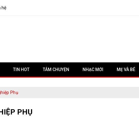
n hệ
TIN HOT
TÁM CHUYỆN
NHẠC MỚI
MẸ VÀ BÉ
ghiệp Phụ
HIỆP PHỤ