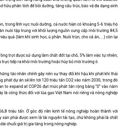
sở hữu phân tích để bồi dưỡng, tăng cấu trúc, bảo vệ đa dạng sinh
, trong lĩnh vực nuôi dưỡng, cả nước hiện có khoảng 5-6 triệu hộ
hăn nuôi tập trung với khối lượng nguồn cung cấp môi trường 84,5
iệu quả (làm khí sinh học, ủ phân. Nuôi trùn, cho cá ăn, …) còn lại
ồng trọt được sử dụng làm chất đốt tại chỗ, 5% làm việc tự nhiên,
trực tiếp ra khỏi môi trường hoặc hủy bỏ môi trường ô.
ững tác nhân chính gây nên sự thay đổi khí hậu khi phát khí thải
g phát dự án sẽ lên tới 120 triệu tấn CO2 vào năm 2030, trong đó
n an to expand at COP26 đạt mức phát tán rộng bằng “0” vào năm
y là công thức đối với lúa gạo Việt Nam nói riêng và nông nghiệp
,8 triệu tấn. Ở góc độ nền kinh tế nông nghiệp hoàn thành với
 sản phải được xem là tài nguyên tái tạo, chứ không phải là chất
dài chuỗi giá trị gia tăng trong nông nghiệp.