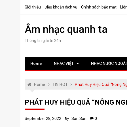
Skip
Giới thiệu
Điều khoản dịch vụ
Chính sách bảo mật
Liê
to
content
Âm nhạc quanh ta
Thông tin giải trí 24h
Home
NHẠC VIỆT
NHẠC NƯỚC NGOÀI
Home
TIN HOT
Phát Huy Hiệu Quả “Nông N
PHÁT HUY HIỆU QUẢ “NÔNG NG
September 28, 2022
San San
0
By :