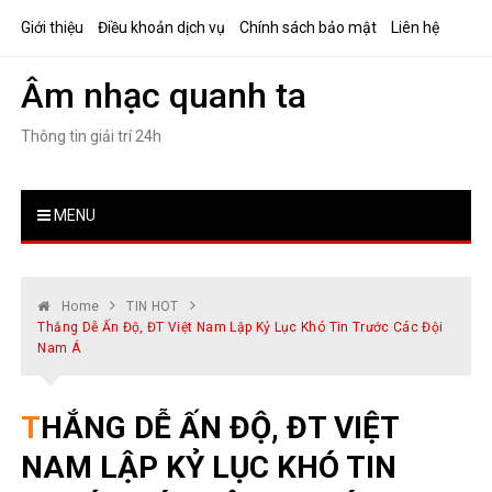
Skip
Giới thiệu
Điều khoản dịch vụ
Chính sách bảo mật
Liên hệ
to
content
Âm nhạc quanh ta
Thông tin giải trí 24h
MENU
Home
TIN HOT
Thắng Dễ Ấn Độ, ĐT Việt Nam Lập Kỷ Lục Khó Tin Trước Các Đội
Nam Á
THẮNG DỄ ẤN ĐỘ, ĐT VIỆT
NAM LẬP KỶ LỤC KHÓ TIN