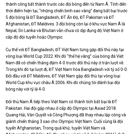
thành công bất thành trước các đội bóng đến từ Nam Á. Tính đến
thời điểm hiện tại, “những chiến binh sao vàng” đang bất bại trước
5 đội bóng là ĐT Bangladesh, ĐT Ấn Độ, ĐT Pakistan và ĐT
Afghanistan, ĐT Maldives. 3 đội bóng còn lại ở khu vực Nam Á là
Nepal, Sri Lanka và Bhutan vẫn chưa có dịp đụng độ Việt Nam ở
cấp độ đội tuyển hoặc Olympic.
Cụ thể với ĐT Bangladesh, ĐT Việt Nam từng gặp đối thủ này tại
vòng loại World Cup 2022. Khi đó “thế hệ vàng” của bóng đá Việt
Nam đã có chiến thắng đậm 4-0 trước đối thủ này ở trận lượt về.
Trong khi đó tại lượt đi, ĐT Việt Nam hòa Bangladesh với tỷ số 0-0.
Đối đầu với ĐT Maldives, ĐT Việt Nam gặp đối thủ tại vòng loại
World Cup khu vực châu Á 2006. Khi đó chúng tôi đánh bại đội
bóng này với tỷ lệ 4-0.
Đối thủ Nam Á tiếp theo Việt Nam có thành tích bất bại là ĐT
Pakistan. Hai đội gặp nhau ở cấp độ Olympic tại Asiad 2018.
Quang Hải, Văn Quyết và Công Phượng đã thay nhau lập công và
giành chiến thắng 3 sao cho Olympic Việt Nam. Cuối cùng là đội
tuyển Afghanistan, Trong quá khứ, tuyển Việt Nam và