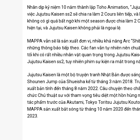
Nhân dịp kỷ niệm 10 năm thành lập Toho Animation, “Juj
việc Jujutsu Kaisen ss2 sẽ chia ra làm 2 Cours liên tiếp, 
không có gì quá bất ngờ khi một season được chia làm 2 
hiện tại, và Jujutsu Kaisen không phải là ngoại lệ.
MAPPA vẫn sẽ là sản xuất đơn vị, nhiều khả năng Arc “Sh
những thông báo tiếp theo. Các fan vẫn tự nhiên nên chuẩ
tối khi có rất nhiều nhân vật quan trọng trong Jujutsu Ka
Jujutsu Kaisen ss2, tuy nhiên phim sự kiện ra mắt trong 
Jujutsu Kaisen là một bộ truyện tranh Nhật Bản được sán
Shounen Jump của Shueisha kể từ tháng 3 năm 2018. Truy
xuất bản tính đến tháng 8 năm 2022. Câu chuyện theo chân
chức Chú thuật sư với tham vọng tiêu diệt một hồn hùng 
tác phẩm trước của Akutami, Tokyo Toritsu Jujutsu Kout
MAPPA sản xuất bắt sóng từ tháng 10 năm 2020 đến tháng
2023.