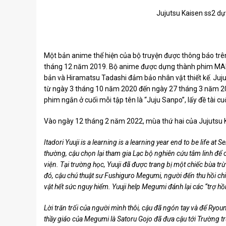
Jujutsu Kaisen ss2 dự
Một bản anime thể hiện của bộ truyện được thông báo tr
tháng 12 năm 2019. Bộ anime được dựng thành phim MAPPA
bản và Hiramatsu Tadashi đảm bảo nhân vật thiết kế. Juj
từ ngày 3 tháng 10 năm 2020 đến ngày 27 tháng 3 năm 202
phim ngắn ở cuối mỗi tập tên là “Juju Sanpo”, lấy đề tài 
Vào ngày 12 tháng 2 năm 2022, mùa thứ hai của Jujutsu 
Itadori Yuuji is a learning is a learning year end to be life 
thường, cậu chọn lại tham gia Lạc bộ nghiên cứu tâm linh để c
viện. Tại trường học, Yuuji đã được trang bị một chiếc bùa tr
đó, cậu chú thuật sư Fushiguro Megumi, người đến thu hồi ch
vật hết sức nguy hiểm. Yuuji help Megumi đánh lại các “trợ hồ
Lời trăn trối của người mình thôi, cậu đã ngón tay và để Ry
thầy giáo của Megumi là Satoru Gojo đã đưa cậu tới Trường t