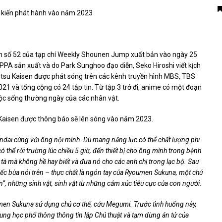
 kiến ​​phát hành vào năm 2023
ên số 52 của tạp chí Weekly Shounen Jump xuất bản vào ngày 25
 sản xuất và do Park Sunghoo đạo diễn, Seko Hiroshi viết kịch
utsu Kaisen được phát sóng trên các kênh truyền hình MBS, TBS
1 và tổng cộng có 24 tập tin. Từ tập 3 trở đi, anime có một đoạn
cuộc sống thường ngày của các nhân vật.
Kaisen được thông báo sẽ lên sóng vào năm 2023.
at Sendai cùng với ông nội mình. Dù mang năng lực có thể chất lượng phi
ó thể rời trường lúc chiều 5 giờ, đến thiết bị cho ông mình trong bệnh
ừ tà mà không hề hay biết và đưa nó cho các anh chị trong lạc bộ. Sau
iếc bùa nói trên – thực chất là ngón tay của Ryoumen Sukuna, một chú
n”, những sinh vật, sinh vật từ những cảm xúc tiêu cực của con người.
oumen Sukuna sử dụng chủ cơ thể, cứu Megumi. Trước tình huống này,
rung học phổ thông thông tin lập Chú thuật và tạm dừng án tử của