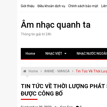
Skip
Giới thiệu
Điều khoản dịch vụ
Chính sách bảo mật
Liê
to
content
Âm nhạc quanh ta
Thông tin giải trí 24h
Home
NHẠC VIỆT
NHẠC NƯỚC NGOÀI
Home
ANIME - MANGA
Tin Tức Về Thời Lư
TIN TỨC VỀ THỜI LƯỢNG PHÁT
ĐƯỢC CÔNG BỐ