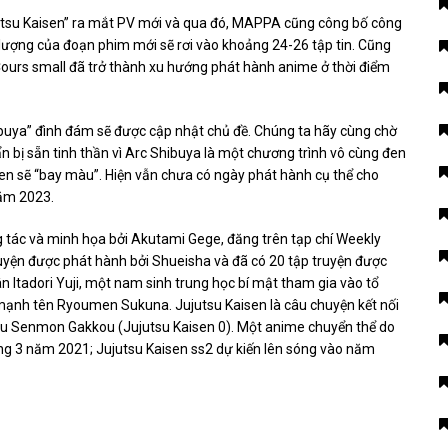
utsu Kaisen” ra mắt PV mới và qua đó, MAPPA cũng công bố công
và lượng của đoạn phim mới sẽ rơi vào khoảng 24-26 tập tin. Cũng
Cours small đã trở thành xu hướng phát hành anime ở thời điểm
ibuya” đình đám sẽ được cập nhật chủ đề. Chúng ta hãy cùng chờ
n bị sẵn tinh thần vì Arc Shibuya là một chương trình vô cùng đen
isen sẽ “bay màu”. Hiện vẫn chưa có ngày phát hành cụ thể cho
năm 2023.
g tác và minh họa bởi Akutami Gege, đăng trên tạp chí Weekly
ện được phát hành bởi Shueisha và đã có 20 tập truyện được
 Itadori Yuji, một nam sinh trung học bí mật tham gia vào tổ
mạnh tên Ryoumen Sukuna. Jujutsu Kaisen là câu chuyện kết nối
ou Senmon Gakkou (Jujutsu Kaisen 0). Một anime chuyển thể do
 3 năm 2021; Jujutsu Kaisen ss2 dự kiến ​​lên sóng vào năm