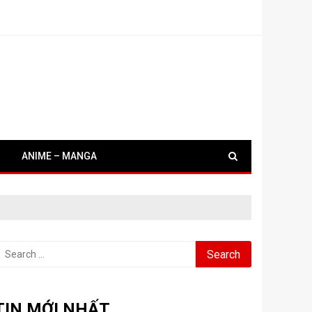
ANIME – MANGA
earch
or:
TIN MỚI NHẤT