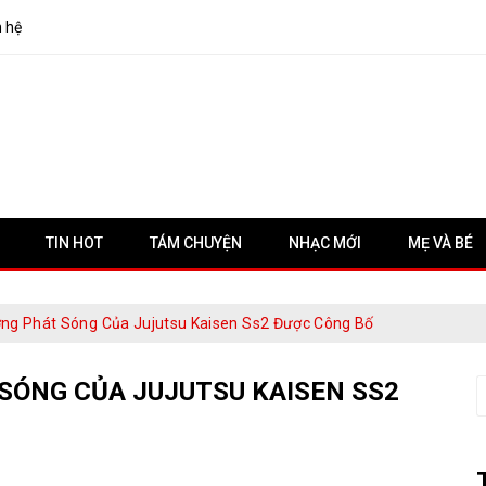
n hệ
TIN HOT
TÁM CHUYỆN
NHẠC MỚI
MẸ VÀ BÉ
ợng Phát Sóng Của Jujutsu Kaisen Ss2 Được Công Bố
 SÓNG CỦA JUJUTSU KAISEN SS2
S
f