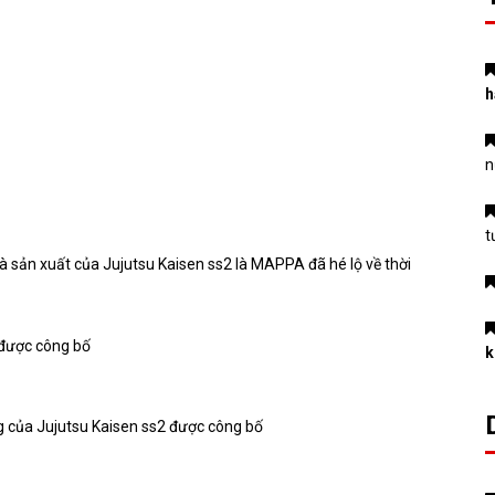
h
n
t
 sản xuất của Jujutsu Kaisen ss2 là MAPPA đã hé lộ về thời
k
ng của Jujutsu Kaisen ss2 được công bố