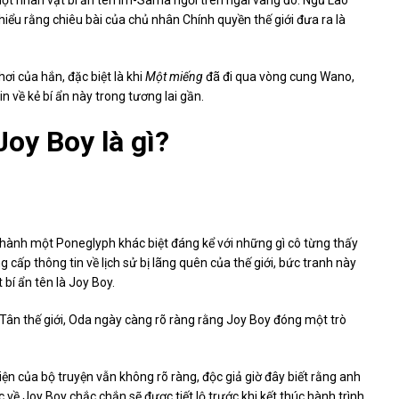
một nhân vật bí ẩn tên Im-Sama ngồi trên ngai vàng đó. Ngũ Lão
hiểu rằng chiêu bài của chủ nhân Chính quyền thế giới đưa ra là
i của hắn, đặc biệt là khi
Một miếng
đã đi qua vòng cung Wano,
 về kẻ bí ẩn này trong tương lai gần.
oy Boy là gì?
 hành một Poneglyph khác biệt đáng kể với những gì cô từng thấy
 cấp thông tin về lịch sử bị lãng quên của thế giới, bức tranh này
 bí ẩn tên là Joy Boy.
 Tân thế giới, Oda ngày càng rõ ràng rằng Joy Boy đóng một trò
ện của bộ truyện vẫn không rõ ràng, độc giả giờ đây biết rằng anh
c về Joy Boy chắc chắn sẽ được tiết lộ trước khi kết thúc hành trình