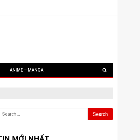
ANIME – MANGA
earch
or:
TIN MỚI NHẤT