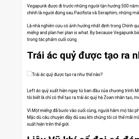
Vegapunk được đi trước những người tận hưởng 500 năm kh
chính là người đứng sau Pacifista và Seraphim, những máy
Là nhà nghiên cứu có ảnh hưởng nhất định trong Chính quyền
miếng
and plan her plan is what. By because Vegapunk biết
trong tác phẩm cuối cùng.
Trái ác quỷ được tạo ra 
Left ác quỷ xuất hiện ngay từ ban đầu của chương trình
M
tôi biết là chỉ có thể tạo ra trái ác quỷ hệ Zoan nhân tạo, mọi
Vì
Một miếng
đã bước vào cuối cùng, người hâm mộ tác phẩm
Mặc dù câu chuyện đầy đủ sau khi chúng tôi có thể mãi mãi 
xuất hiện trên thế giới.