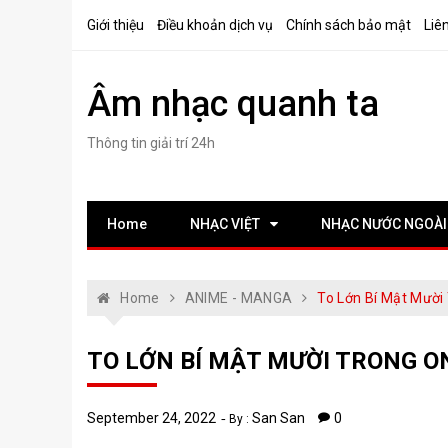
Skip
Giới thiệu
Điều khoản dịch vụ
Chính sách bảo mật
Liê
to
content
Âm nhạc quanh ta
Thông tin giải trí 24h
Home
NHẠC VIỆT
NHẠC NƯỚC NGOÀI
Home
ANIME - MANGA
To Lớn Bí Mật Mười
TO LỚN BÍ MẬT MƯỜI TRONG ON
September 24, 2022
San San
0
By :