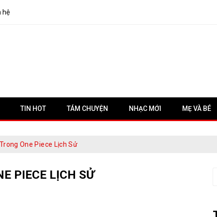
n hệ
TIN HOT
TÁM CHUYỆN
NHẠC MỚI
MẸ VÀ BÉ
 Trong One Piece Lịch Sử
E PIECE LỊCH SỬ
S
f