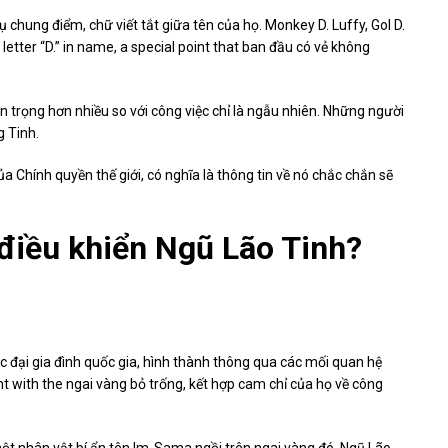
 chung điểm, chữ viết tắt giữa tên của họ. Monkey D. Luffy, Gol D.
letter “D.” in name, a special point that ban đầu có vẻ không
an trọng hơn nhiều so với công việc chỉ là ngẫu nhiên. Những người
g Tinh.
ủa Chính quyền thế giới, có nghĩa là thông tin về nó chắc chắn sẽ
 điều khiển Ngũ Lão Tinh?
ác đại gia đình quốc gia, hình thành thông qua các mối quan hệ
nt with the ngai vàng bỏ trống, kết hợp cam chỉ của họ về công