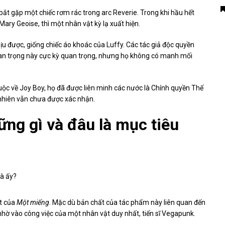
t gặp một chiếc rơm rác trong arc Reverie. Trong khi hầu hết
ary Geoise, thì một nhân vật kỳ lạ xuất hiện.
ịu được, giống chiếc áo khoác của Luffy. Các tác giả độc quyền
quan trọng này cực kỳ quan trọng, nhưng họ không có manh mối
thuộc về Joy Boy, họ đã được liên minh các nước là Chính quyền Thế
ự nhiên vẫn chưa được xác nhận.
ững gì và đâu là mục tiêu
ất của
Một miếng
. Mặc dù bản chất của tác phẩm này liên quan đến
hờ vào công việc của một nhân vật duy nhất, tiến sĩ Vegapunk.