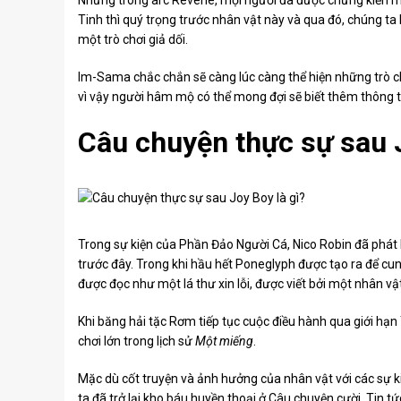
Nhưng trong arc Reverie, mọi người đã được chứng kiến ​​
Tinh thì quý trọng trước nhân vật này và qua đó, chúng ta 
một trò chơi giả dối.
Im-Sama chắc chắn sẽ càng lúc càng thể hiện những trò chơ
vì vậy người hâm mộ có thể mong đợi sẽ biết thêm thông tin
Câu chuyện thực sự sau J
Trong sự kiện của Phần Đảo Người Cá, Nico Robin đã phát
trước đây. Trong khi hầu hết Poneglyph được tạo ra để cung
được đọc như một lá thư xin lỗi, được viết bởi một nhân vật
Khi băng hải tặc Rơm tiếp tục cuộc điều hành qua giới hạn
chơi lớn trong lịch sử
Một miếng
.
Mặc dù cốt truyện và ảnh hưởng của nhân vật với các sự ki
ta đã trở lại kho báu huyền thoại ở Câu chuyện cười. Tin tứ