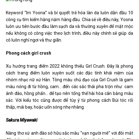
Keyword “Im Yoona” và bí quyết trẻ hóa làn da luôn dẫn đầu 10
công cụ tìm kiếm hằng năm hàng đầu. Chia sẻ về điều này, Yoona
luôn ưu tiên bước đầu làm sạch da và thường xuyên để mặt mộc
nếu không có công việc theo lịch trình, điều này chính sẽ giúp da
cô luôn nghỉ ngơi và thư giãn.
Phong cách girl crush
Xu hướng trang điểm 2022 không thiếu Girl Crush. Đây là phong
cách trang điểm luôn xuyên suốt các đặc tính khái niệm của
nhóm nhạc nữ xứ Hàn. Tông màu chủ đạo của Girl Crush là gam
màu nóng đi từ hồng, cam… đến các sắc thái pha trộn như: cam
ánh đào, hồng phấn… để tạo nên tổng thể hài hòa cân bằng màu
sắc. Với kiểu tóc cũng được để tùy ý từ phong cách Búi tóc rối
thấp, mái bay, hoặc uốn sóng nhẹ nhàng.
Sakura Miyawaki
Nàng thơ xứ anh đào sở hữu sắc màu “vạn người mê” với đôi mắt