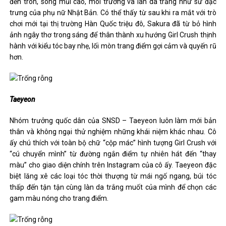
đến tròn, sóng mũi cao, môi trường và làn da trắng như sứ đặc
trưng của phụ nữ Nhật Bản. Có thể thấy từ sau khi ra mắt với trò
chơi mới tại thị trường Hàn Quốc triệu đô, Sakura đã từ bỏ hình
ảnh ngây thơ trong sáng để thân thành xu hướng Girl Crush thịnh
hành với kiểu tóc bay nhẹ, lối mòn trang điểm gợi cảm và quyến rũ
hơn.
Taeyeon
Nhóm trưởng quốc dân của SNSD – Taeyeon luôn làm mới bản
thân và không ngại thử nghiệm những khái niệm khác nhau. Cô
ấy chú thích với toàn bộ chữ “cộp mác” hình tượng Girl Crush với
“cú chuyển mình” từ đường ngắn điểm tự nhiên hát đến “thay
màu” cho giao diện chính trên Instagram của cô ấy. Taeyeon đặc
biệt lăng xê các loại tóc thời thượng từ mái ngố ngang, búi tóc
thấp đến tận tận cùng làn da trắng muốt của mình để chọn các
gam màu nóng cho trang điểm.