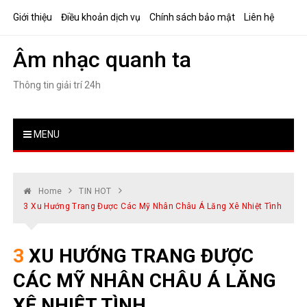
Skip
Giới thiệu
Điều khoản dịch vụ
Chính sách bảo mật
Liên hệ
to
content
Âm nhạc quanh ta
Thông tin giải trí 24h
MENU
Home
TIN HOT
3 Xu Hướng Trang Được Các Mỹ Nhân Châu Á Lăng Xê Nhiệt Tình
3 XU HƯỚNG TRANG ĐƯỢC
CÁC MỸ NHÂN CHÂU Á LĂNG
XÊ NHIỆT TÌNH