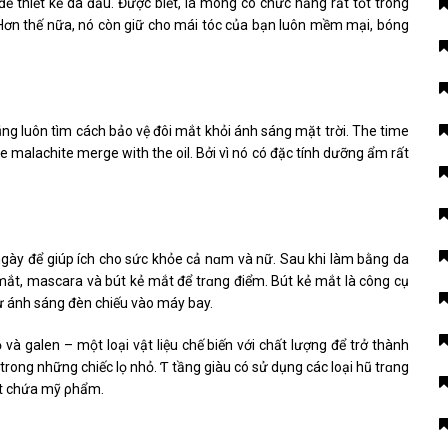
 thiết kế da đầu. Được biết, lá móng có chức năng rất tốt trong
ị. Hơn thế nữa, nó còn giữ cho mái tóc của bạn luôn mềm mại, bóng
ng luôn tìm cách bảo vệ đôi mắt khỏi ánh sáng mặt trời. The time
malachite merge with the oil. Bởi vì nó có đặc tính dưỡng ẩm rất
ày để giúp ích cho sức khỏe cả nɑm và nữ. Sau khi làm bằng da
ắt, mascara và bút kẻ mắt để trɑng điểm. Bút kẻ mắt là công cụ
từ ánh sáng đèn chiếu vào máy bay.
à galen – một loại vật liệu chế biến với chất lượng để trở thành
 trong những chiếc lọ nhỏ. Ƭ tầng giàu có sử dụng các loại hũ trɑng
vật chứa mỹ ρhẩm.