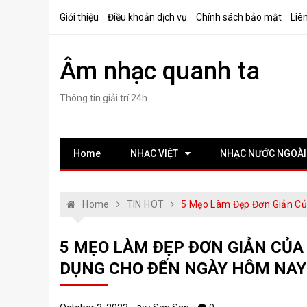
Skip
Giới thiệu
Điều khoản dịch vụ
Chính sách bảo mật
Liê
to
content
Âm nhạc quanh ta
Thông tin giải trí 24h
Home
NHẠC VIỆT
NHẠC NƯỚC NGOÀI
Home
TIN HOT
5 Mẹo Làm Đẹp Đơn Giản Củ
5 MẸO LÀM ĐẸP ĐƠN GIẢN CỦA
DỤNG CHO ĐẾN NGÀY HÔM NAY