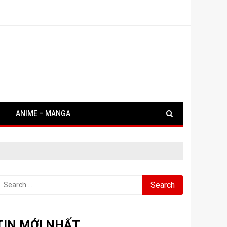
ANIME – MANGA
earch
or:
TIN MỚI NHẤT