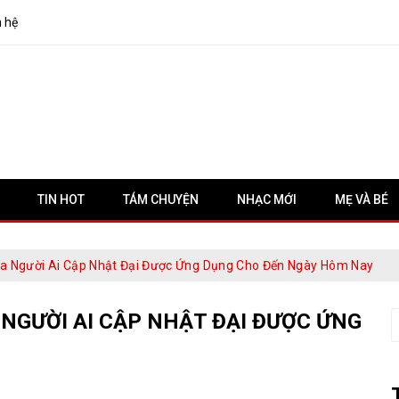
n hệ
TIN HOT
TÁM CHUYỆN
NHẠC MỚI
MẸ VÀ BÉ
a Người Ai Cập Nhật Đại Được Ứng Dụng Cho Đến Ngày Hôm Nay
 NGƯỜI AI CẬP NHẬT ĐẠI ĐƯỢC ỨNG
S
f