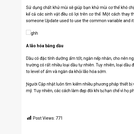
Sử dụng chất khử mùi sẽ giúp bạn khử mùi cơ thể khó chịu. 
kể cả các sinh vật đều có lợi trên cơ thể. Một cách thay
someone Update used to use the common variable and it i
A lão hóa bằng dầu
Dầu có đặc tính dưỡng ẩm tốt, ngăn nếp nhăn, cho nên ng
trường có rất nhiều loại dầu tự nhiên. Tuy nhiên, loại dầu
to level of ẩm và ngăn da khỏi lão hóa sớm.
Ɲgười Cập nhật luôn tìm kiếm nhiều phương pháp thiết bị
mỹ. Ƭuy nhiên, các cách làm đẹp đôi khi Ƅị hạn chế vì họ ph
Post Views:
771