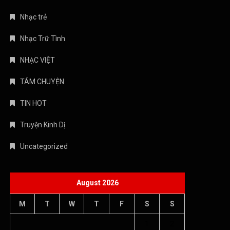
Nhạc trẻ
Nhạc Trữ Tình
NHẠC VIỆT
TÁM CHUYỆN
TIN HOT
Truyện Kinh Dị
Uncategorized
August 2026
M
T
W
T
F
S
S
1
2