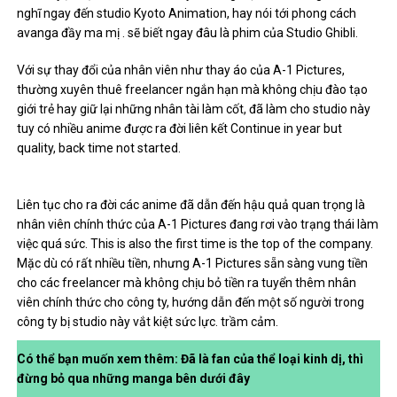
nghĩ ngay đến studio Kyoto Animation, hay nói tới phong cách
avanga đầy ma mị . sẽ biết ngay đâu là phim của Studio Ghibli.
Với sự thay đổi của nhân viên như thay áo của A-1 Pictures,
thường xuyên thuê freelancer ngắn hạn mà không chịu đào tạo
giới trẻ hay giữ lại những nhân tài làm cốt, đã làm cho studio này
tuy có nhiều anime được ra đời liên kết Continue in year but
quality, back time not started.
Liên tục cho ra đời các anime đã dẫn đến hậu quả quan trọng là
nhân viên chính thức của A-1 Pictures đang rơi vào trạng thái làm
việc quá sức. This is also the first time is the top of the company.
Mặc dù có rất nhiều tiền, nhưng A-1 Pictures sẵn sàng vung tiền
cho các freelancer mà không chịu bỏ tiền ra tuyển thêm nhân
viên chính thức cho công ty, hướng dẫn đến một số người trong
công ty bị studio này vắt kiệt sức lực. trầm cảm.
Có thể bạn muốn xem thêm: Đã là fan của thể loại kinh dị, thì
đừng bỏ qua những manga bên dưới đây