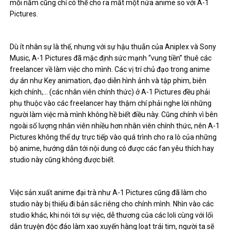
mỗi năm cũng chỉ có thể cho ra mắt một nửa anime so với A-1
Pictures.
Dù ít nhân sự là thế, nhưng với sự hậu thuẫn của Aniplex và Sony
Music, A-1 Pictures đã mặc định sức mạnh “vung tiền” thuê các
freelancer về làm việc cho mình. Các vị trí chủ đạo trong anime
dự án như Key animation, đạo diễn hình ảnh và tập phim, biên
kịch chính,… (các nhân viên chính thức) ở A-1 Pictures đều phải
phụ thuộc vào các freelancer hay thậm chí phải nghe lời những
người làm việc mà mình không hề biết điều này. Cũng chính vì bên
ngoài số lượng nhân viên nhiều hơn nhân viên chính thức, nên A-1
Pictures không thể dự trực tiếp vào quá trình cho ra lò của những
bộ anime, hướng dẫn tới nội dung có được các fan yêu thích hay
studio này cũng không được biết.
Việc sản xuất anime đại trà như A-1 Pictures cũng đã làm cho
studio này bị thiếu đi bản sắc riêng cho chính mình. Nhìn vào các
studio khác, khi nói tới sự việc, dễ thương của các loli cùng với lối
dẫn truyện độc đáo làm xao xuyến hàng loạt trái tim, người ta sẽ