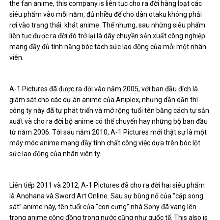
the fan anime, this company is liên tục cho ra đời hàng loạt các
siêu phẩm vào mỗi năm, đủ nhiều để cho dân otaku không phải
rơi vào trạng thái. khát anime. Thế nhưng, sau những siêu phẩm
liên tục được ra đời đó trở lại là dây chuyền sản xuất công nghiệp
mang đầy đủ tính năng bóc tách sức lao động của mỗi một nhân
viên.
A-1 Pictures đã được ra đời vào năm 2005, với ban đầu đích là
giám sát cho các dự án anime của Aniplex, nhưng dần dần thì
công ty này đã tự phát triển và mở rộng tuổi tên bằng cách tự sản
xuất và cho ra đời bộ anime có thể chuyển hay những bộ ban đầu
từ năm 2006. Tới sau năm 2010, A-1 Pictures mới thật sự là một
máy móc anime mang đầy tính chất công việc dựa trên bóc lột
sức lao động của nhân viên ty.
Liên tiếp 2011 và 2012, A-1 Pictures đã cho ra đời hai siêu phẩm
là Anohana và Sword Art Online. Sau sự bùng nổ của “cặp song
sát” anime này, tên tuổi của “con cưng” nhà Sony đã vang lên
trong anime cộng đồng trong nước cũng như quốc tế. This also is