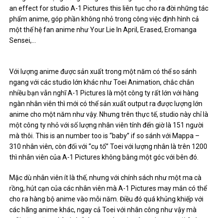
an effect for studio A-1 Pictures this liên tục cho ra đời những tác
phẩm anime, góp phần không nhỏ trong công việc định hình cả
một thế hệ fan anime như Your Lie In April, Erased, Eromanga
Sensei,…
Với lượng anime được sản xuất trong một năm có thể so sánh
ngang với các studio lớn khác như Toei Animation, chắc chắn
nhiều bạn vẫn nghĩ A-1 Pictures là một công ty rất lớn với hàng
ngàn nhân viên thì mới có thể sản xuất output ra được lượng lớn
anime cho một năm như vậy. Nhưng trên thực tế, studio này chỉ là
một công ty nhỏ với số lượng nhân viên tính đến giờ là 151 người
mà thôi. This is an number too is “baby” if so sánh với Mappa –
310 nhân viên, còn đối với “cụ tổ” Toei với lượng nhân là trên 1200
thì nhân viên của A-1 Pictures không bằng một góc với bên đó.
Mặc dù nhân viên ít là thế, nhưng với chính sách như một ma cà
rồng, hút cạn của các nhân viên mà A-1 Pictures may mắn có thể
cho ra hàng bộ anime vào mỗi năm. Điều đó quá khủng khiếp với
các hãng anime khác, ngay cả Toei với nhân công như vậy mà