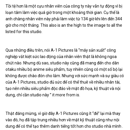
Tồi tệ hơn là một cựu nhân viên của công ty này vẫn tự động vì bị
loạn tâm làm việc quá giờ trong một khoảng thời gian. Cụ thể là
anh chàng nhân viên này phải làm việc từ 134 giờ khi lên đến 344
giờ cho một tháng. This also is an the high to the image to all the
listed for this studio.
Qua những điều trên, nói A-1 Pictures là “máy sản xuất” công
nghiệp vắt kiệt sức lao động của nhân viên thật là không ngoa
chút nào. Nhưng dù sao, studio này cũng đã mang đến cho dân
otaku nhiều bộ anime siêu phẩm, tuy nhiên cũng có một số bộ lại
không được chào đón cho lắm. Nhưng với sức mạnh và sự giàu có
của A-1 Pictures, studio đủ sức để có thể thuê về nhiều nhân tài,
tạo nên nhiều siêu phẩm độc đáo về mặt đồ họa, kỹ thuật và nội
dung, chỉ cần studio này ” it more from is.
Thật đáng mừng, vì giờ đây A-1 Pictures cũng ít “đẻ” lại mà thay
vào đó, họ đã tập trung nhiều hơn về mặt kỹ thuật cũng như nội
dung để có thể tạo thêm danh tiếng tốt hơn cho studio nhà mình .