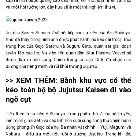
sắp ra mắt được quảng cáo cao nhất. Với một loạt nhân vật mới
và một hồi tưởng lớn, đây hứa sẽ là một trải nghiệm thú vị.
Jujutsu Kaisen Season 2 sẽ nối tiếp các sự kiện của Arc Shibuya.
Như đã thấy trong hình ảnh được phát hành, nó kéo dài trở lại thời
trung học của Gojo Satoru và Suguru Geto, quan sát giai đoạn
luyện tập của họ. Vụ việc liên quan đến Star Plasma Vessel sẽ
được đưa ra ánh sáng. Chính trong sự việc, Geto đã chọn con
đường của riêng mình và rời khỏi trường Jujutsu.
>> XEM THÊM: Bành khu vực có thể
kéo toàn bộ bộ Jujutsu Kaisen đi vào
ngõ cụt
Tiếp theo là sự kiện ở Shibuya. Trong phần thứ 7 của bộ truyện,
liên minh giữa Geto và các linh hồn cuối cùng cũng thực hiện hành
động phong ấn Gojo của họ. Ba nhân vật chính – Yuji, Megumi và
Nobara – điều tra một nốt ruồi ở trường Jujutsu. Trong khi đó,