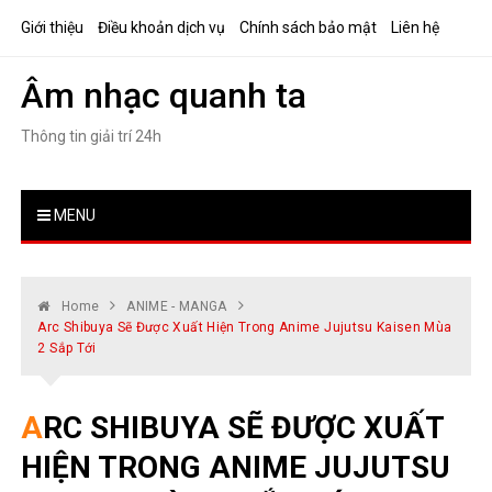
Skip
Giới thiệu
Điều khoản dịch vụ
Chính sách bảo mật
Liên hệ
to
content
Âm nhạc quanh ta
Thông tin giải trí 24h
MENU
Home
ANIME - MANGA
Arc Shibuya Sẽ Được Xuất Hiện Trong Anime Jujutsu Kaisen Mùa
2 Sắp Tới
ARC SHIBUYA SẼ ĐƯỢC XUẤT
HIỆN TRONG ANIME JUJUTSU