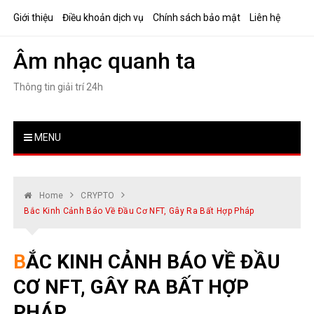
Skip
Giới thiệu
Điều khoản dịch vụ
Chính sách bảo mật
Liên hệ
to
content
Âm nhạc quanh ta
Thông tin giải trí 24h
MENU
Home
CRYPTO
Bắc Kinh Cảnh Báo Về Đầu Cơ NFT, Gây Ra Bất Hợp Pháp
BẮC KINH CẢNH BÁO VỀ ĐẦU
CƠ NFT, GÂY RA BẤT HỢP
PHÁP