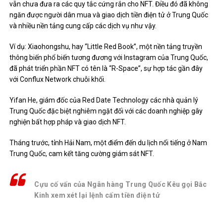
vẫn chưa đưa ra các quy tắc cứng rắn cho NFT. Điều đó đã không
ngăn được người dân mua và giao dịch tiền điện tử ở Trung Quốc
và nhiều nền tảng cung cấp các dịch vụ như vậy.
Ví dụ: Xiaohongshu, hay “Little Red Book”, một nền tảng truyền
thông biến phổ biến tương đương với Instagram của Trung Quốc,
đã
phát triển phần NFT
có tên là “R-Space”, sự hợp tác gần đây
với
Conflux Network
chuỗi khối.
Yifan He, giám đốc của Red Date Technology
các nhà quản lý
Trung Quốc đặc biệt nghiêm ngặt đối với các doanh nghiệp gây
nghiện bất hợp pháp và giao dịch NFT.
Tháng trước, tỉnh Hải Nam, một điểm đến du lịch nổi tiếng ở Nam
Trung Quốc,
cam kết
tăng cường giám sát NFT.
Cựu cố vấn của Ngân hàng Trung Quốc Kêu gọi Bắc
Kinh xem xét lại lệnh cấm tiền điện tử