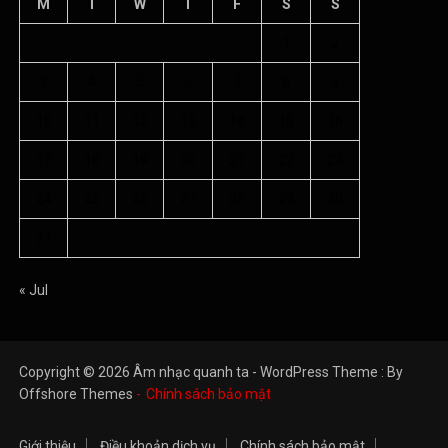
M
T
W
T
F
S
S
1
2
3
4
5
6
7
8
9
10
11
12
13
14
15
16
17
18
19
20
21
22
23
24
25
26
27
28
29
30
31
« Jul
Copyright © 2026 Âm nhạc quanh ta - WordPress Theme : By
Offshore Themes
Chính sách bảo mật
Giới thiệu
Điều khoản dịch vụ
Chính sách bảo mật