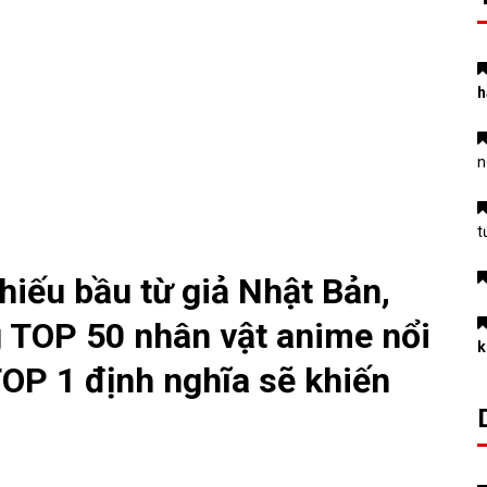
h
n
t
iếu bầu từ giả Nhật Bản,
g TOP 50 nhân vật anime nổi
k
TOP 1 định nghĩa sẽ khiến