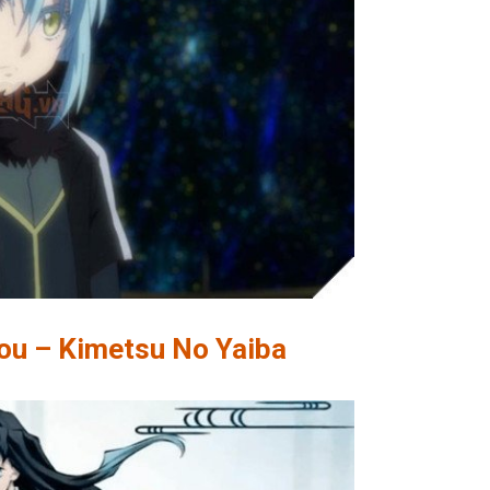
rou – Kimetsu No Yaiba