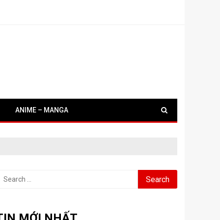
ANIME – MANGA
earch
or:
TIN MỚI NHẤT