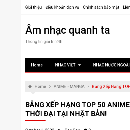
Skip
Giới thiệu
Điều khoản dịch vụ
Chính sách bảo mật
Liê
to
content
Âm nhạc quanh ta
Thông tin giải trí 24h
Home
NHẠC VIỆT
NHẠC NƯỚC NGOÀI
Home
ANIME - MANGA
Bảng Xếp Hạng TOP 
BẢNG XẾP HẠNG TOP 50 ANIME
THỜI ĐẠI TẠI NHẬT BẢN!