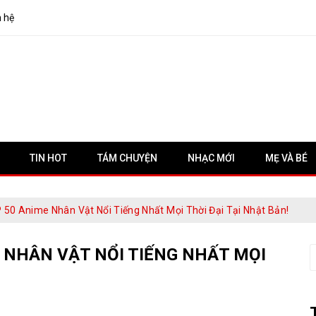
n hệ
TIN HOT
TÁM CHUYỆN
NHẠC MỚI
MẸ VÀ BÉ
50 Anime Nhân Vật Nổi Tiếng Nhất Mọi Thời Đại Tại Nhật Bản!
 NHÂN VẬT NỔI TIẾNG NHẤT MỌI
S
f