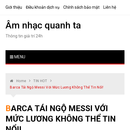
Skip
Giới thiệu
Điều khoản dịch vụ
Chính sách bảo mật
Liên hệ
to
content
Âm nhạc quanh ta
Thông tin giải trí 24h
MENU
Home
TIN HOT
Barca Tái Ngộ Messi Với Mức Lương Không Thể Tin Nổi!
BARCA TÁI NGỘ MESSI VỚI
MỨC LƯƠNG KHÔNG THỂ TIN
NỔI!