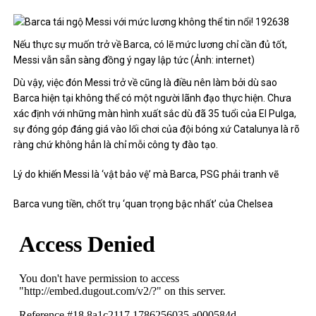
Nếu thực sự muốn trở về Barca, có lẽ mức lương chỉ cần đủ tốt,
Messi vẫn sẵn sàng đồng ý ngay lập tức (Ảnh: internet)
Dù vậy, việc đón Messi trở về cũng là điều nên làm bởi dù sao
Barca hiện tại không thể có một người lãnh đạo thực hiện. Chưa
xác định với những màn hình xuất sắc dù đã 35 tuổi của El Pulga,
sự đóng góp đáng giá vào lối chơi của đội bóng xứ Catalunya là rõ
ràng chứ không hẳn là chỉ mỗi công ty đào tạo.
Lý do khiến Messi là ‘vật bảo vệ’ mà Barca, PSG phải tranh vẽ
Barca vung tiền, chốt trụ ‘quan trọng bậc nhất’ của Chelsea