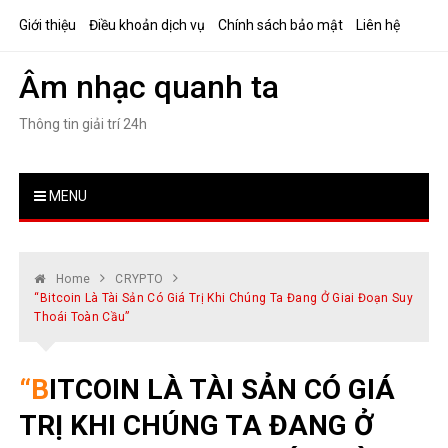
Skip
Giới thiệu
Điều khoản dịch vụ
Chính sách bảo mật
Liên hệ
to
content
Âm nhạc quanh ta
Thông tin giải trí 24h
MENU
Home
CRYPTO
“Bitcoin Là Tài Sản Có Giá Trị Khi Chúng Ta Đang Ở Giai Đoạn Suy
Thoái Toàn Cầu”
“BITCOIN LÀ TÀI SẢN CÓ GIÁ
TRỊ KHI CHÚNG TA ĐANG Ở