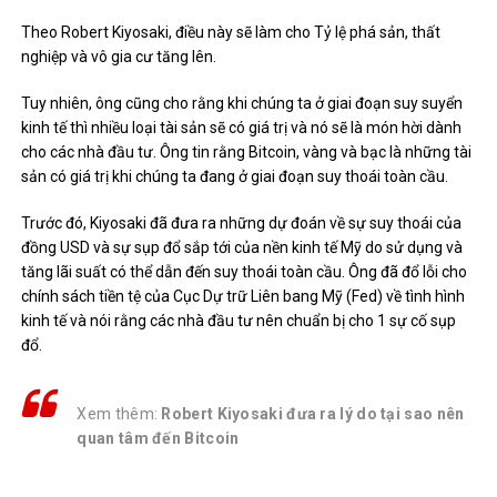
Theo Robert Kiyosaki, điều này sẽ làm cho Tỷ lệ phá sản, thất
nghiệp và vô gia cư tăng lên.
Tuy nhiên, ông cũng cho rằng khi chúng ta ở giai đoạn suy suyển
kinh tế thì nhiều loại tài sản sẽ có giá trị và nó sẽ là món hời dành
cho các nhà đầu tư. Ông tin rằng Bitcoin, vàng và bạc là những tài
sản có giá trị khi chúng ta đang ở giai đoạn suy thoái toàn cầu.
Trước đó, Kiyosaki đã đưa ra những dự đoán về sự suy thoái của
đồng USD và sự sụp đổ sắp tới của nền kinh tế Mỹ do sử dụng và
tăng lãi suất có thể dẫn đến suy thoái toàn cầu. Ông đã đổ lỗi cho
chính sách tiền tệ của Cục Dự trữ Liên bang Mỹ (Fed) về tình hình
kinh tế và nói rằng các nhà đầu tư nên chuẩn bị cho 1 sự cố sụp
đổ.
Xem thêm:
Robert Kiyosaki đưa ra lý do tại sao nên
quan tâm đến Bitcoin