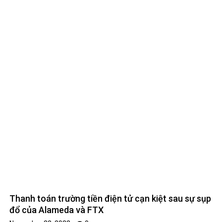
Thanh toán trường tiền điện tử cạn kiệt sau sự sụp
đổ của Alameda và FTX
November 22, 2022
0
Leave A Reply
Your email address will not be published.
Required fields are