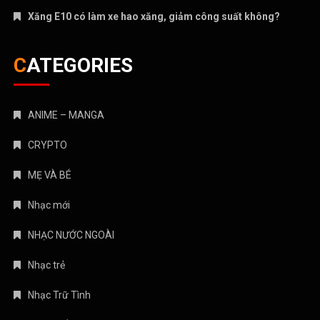
ANIME – MANGA
CRYPTO
MẸ VÀ BÉ
Nhạc mới
NHẠC NƯỚC NGOÀI
Nhạc trẻ
Nhạc Trữ Tình
NHẠC VIỆT
TÁM CHUYỆN
TIN HOT
Truyện Kinh Dị