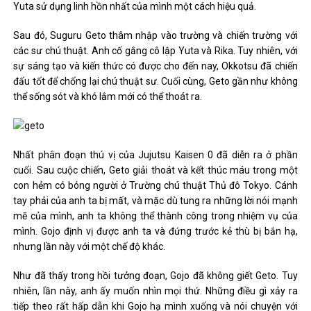
Yuta sử dụng linh hồn nhất của mình một cách hiệu quả.
Sau đó, Suguru Geto thâm nhập vào trường và chiến trường với
các sư chú thuật. Anh cố gắng cô lập Yuta và Rika. Tuy nhiên, với
sự sáng tạo và kiến ​​thức có được cho đến nay, Okkotsu đã chiến
đấu tốt để chống lại chú thuật sư. Cuối cùng, Geto gần như không
thể sống sót và khó lắm mới có thể thoát ra.
Nhất phân đoạn thú vị của Jujutsu Kaisen 0 đã diễn ra ở phần
cuối. Sau cuộc chiến, Geto giải thoát và kết thúc máu trong một
con hẻm có bóng người ở Trường chú thuật Thủ đô Tokyo. Cánh
tay phải của anh ta bị mất, và mặc dù tung ra những lời nói mạnh
mẽ của mình, anh ta không thể thành công trong nhiệm vụ của
mình. Gojo định vị được anh ta và đứng trước kẻ thù bị bắn hạ,
nhưng lần này với một chế độ khác.
Như đã thấy trong hồi tưởng đoạn, Gojo đã không giết Geto. Tuy
nhiên, lần này, anh ấy muốn nhìn mọi thứ. Những điều gì xảy ra
tiếp theo rất hấp dẫn khi Gojo hạ mình xuống và nói chuyện với