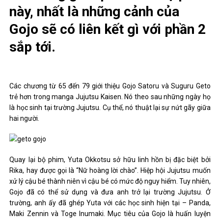
này, nhất là những cảnh của
Gojo sẽ có liên kết gì với phần 2
sắp tới.
Các chương từ 65 đến 79 giới thiệu Gojo Satoru và Suguru Geto
trẻ hơn trong manga Jujutsu Kaisen. Nó theo sau những ngày họ
là học sinh tại trường Jujutsu. Cụ thể, nó thuật lại sự nứt gãy giữa
hai người.
Quay lại bộ phim, Yuta Okkotsu sở hữu linh hồn bị đặc biệt bởi
Rika, hay được gọi là “Nữ hoàng lời chào”. Hiệp hội Jujutsu muốn
xử lý cậu bé thành niên vì cậu bé có mức độ nguy hiểm. Tuy nhiên,
Gojo đã có thể sử dụng và đưa anh trở lại trường Jujutsu. Ở
trường, anh ấy đã ghép Yuta với các học sinh hiện tại – Panda,
Maki Zennin và Toge Inumaki. Mục tiêu của Gojo là huấn luyện