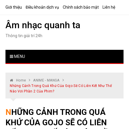
Skip
Giới thiệu
Điều khoản dịch vụ
Chính sách bảo mật
Liên hệ
to
content
Âm nhạc quanh ta
Thông tin giải trí 24h
MENU
Home
ANIME - MANGA
Những Cảnh Trong Quá Khứ Của Gojo Sẽ Có Liên Kết Như Thế
Nào Với Phần 2 Của Phim?
NHỮNG CẢNH TRONG QUÁ
KHỨ CỦA GOJO SẼ CÓ LIÊN