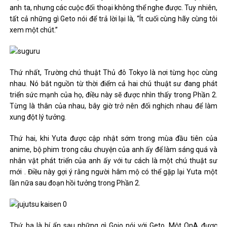
anh ta, nhưng các cuộc đối thoại không thể nghe được. Tuy nhiên,
tất cả những gì Geto nói để trả lời lại là, “Ít cuối cùng hãy cùng tôi
xem một chút.”
Thứ nhất, Trường chú thuật Thủ đô Tokyo là nơi từng học cùng
nhau. Nó bắt nguồn từ thời điểm cả hai chú thuật sư đang phát
triển sức mạnh của họ, điều này sẽ được nhìn thấy trong Phần 2.
Từng là thân của nhau, bây giờ trở nên đối nghịch nhau để làm
xung đột lý tưởng.
Thứ hai, khi Yuta được cập nhật sớm trong mùa đầu tiên của
anime, bộ phim trong câu chuyện của anh ấy để làm sáng quá và
nhân vật phát triển của anh ấy với tư cách là một chú thuật sư
mới . Điều này gợi ý rằng người hâm mộ có thể gặp lại Yuta một
lần nữa sau đoạn hồi tưởng trong Phần 2.
Thứ ba là bí ẩn sau những gì Gojo nói với Geto. Một QnA được