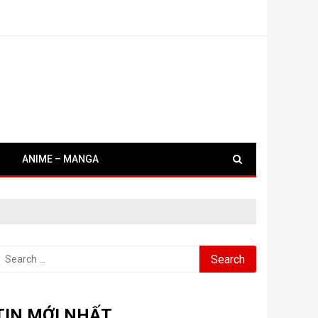
ANIME – MANGA
earch
or:
TIN MỚI NHẤT