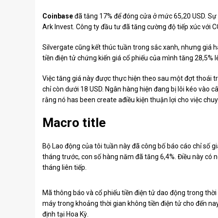
Coinbase
đã tăng 17% để đóng cửa ở mức 65,20 USD. Sự đ
Ark Invest. Công ty đầu tư đã tăng cường độ tiếp xúc vớ
Silvergate cũng kết thúc tuần trong sắc xanh, nhưng giá 
tiền điện tử chứng kiến
​giá cổ phiếu của mình tăng
28,5% l
Việc tăng giá này được thực hiện theo sau một đợt thoái 
chỉ còn dưới 18 USD. Ngân hàng hiện đang bị lôi kéo vào 
rằng nó
has been create ađiều kiện thuận lợi cho việc chuy
Macro title
Bộ Lao động của tôi tuần này đã công bố báo cáo chỉ số g
tháng trước, con số hàng năm đã tăng 6,4%. Điều này có n
tháng liên tiếp.
Mã thông báo và cổ phiếu tiền điện tử dao động trong thờ
máy trong khoảng thời gian không tiền điện tử cho đến na
định tại Hoa Kỳ.