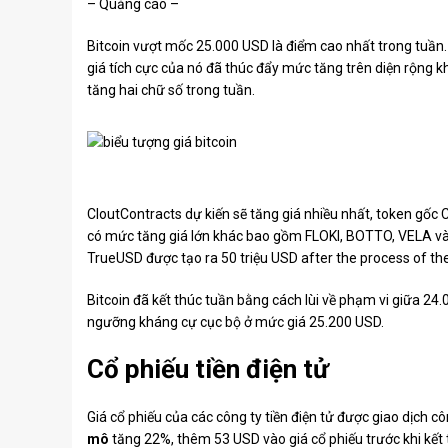
– Quảng cáo –
Bitcoin vượt mốc 25.000 USD là điểm cao nhất trong tuần
giá tích cực của nó đã thúc đẩy mức tăng trên diện rộng
tăng hai chữ số trong tuần.
CloutContracts dự kiến ​​sẽ tăng giá nhiều nhất, token gố
có mức tăng giá lớn khác bao gồm FLOKI, BOTTO, VELA và T
TrueUSD được tạo ra
50 triệu USD
after the process of t
Bitcoin đã kết thúc tuần bằng cách lùi về phạm vi giữa 24.
ngưỡng kháng cự cục bộ ở mức giá 25.200 USD.
Cổ phiếu tiền điện tử
Giá cổ phiếu của các công ty tiền điện tử được giao dịch 
mô
tăng 22%, thêm 53 USD vào giá cổ phiếu trước khi kết