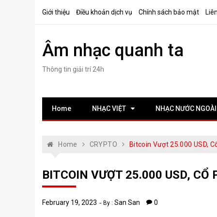
Skip
Giới thiệu
Điều khoản dịch vụ
Chính sách bảo mật
Liê
to
content
Âm nhạc quanh ta
Thông tin giải trí 24h
Home
NHẠC VIỆT
NHẠC NƯỚC NGOÀI
Home
CRYPTO
Bitcoin Vượt 25.000 USD, C
BITCOIN VƯỢT 25.000 USD, CỔ 
February 19, 2023
San San
0
By :