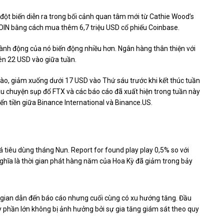
ột biến diễn ra trong bối cảnh quan tâm mới từ Cathie Wood’s
i COIN bằng cách mua thêm
6,7 triệu
USD cổ phiếu Coinbase.
hành động của nó biến động nhiều hơn. Ngân hàng thân thiện với
ên 22 USD vào giữa tuần.
trào, giảm xuống dưới 17 USD vào Thứ sáu trước khi kết thúc tuần
câu chuyện sụp đổ FTX và các báo cáo đã xuất hiện trong tuần này
ển tiền
giữa Binance International và Binance.US.
iá tiêu dùng tháng Nun. Report for found
play play 0,5%
so với
ghĩa là thời gian phát hàng năm của Hoa Kỳ đã giảm trong bảy
i gian dẫn đến báo cáo nhưng cuối cùng có xu hướng tăng. Đầu
y phần lớn không bị ảnh hưởng bởi sự gia tăng giám sát theo quy