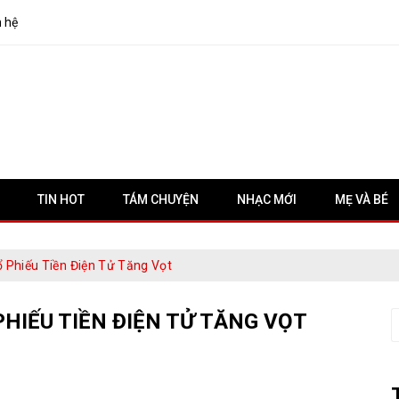
n hệ
TIN HOT
TÁM CHUYỆN
NHẠC MỚI
MẸ VÀ BÉ
ổ Phiếu Tiền Điện Tử Tăng Vọt
PHIẾU TIỀN ĐIỆN TỬ TĂNG VỌT
S
f