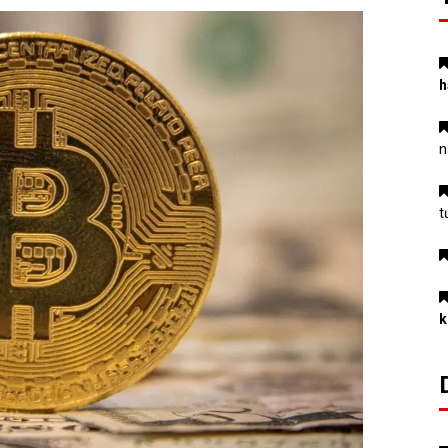
h
n
t
k