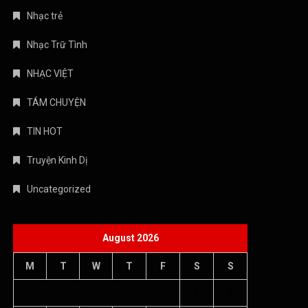
Nhạc trẻ
Nhạc Trữ Tình
NHẠC VIỆT
TÁM CHUYỆN
TIN HOT
Truyện Kinh Dị
Uncategorized
August 2026
M
T
W
T
F
S
S
1
2