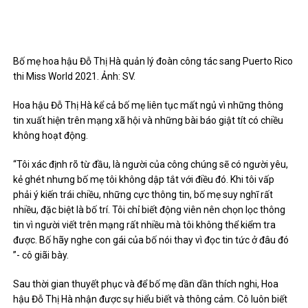
Bố mẹ hoa hậu Đỗ Thị Hà quản lý đoàn công tác sang Puerto Rico
thi Miss World 2021. Ảnh: SV.
Hoa hậu Đỗ Thị Hà kể cả bố mẹ liên tục mất ngủ vì những thông
tin xuất hiện trên mạng xã hội và những bài báo giật tít có chiều
không hoạt động.
“Tôi xác định rõ từ đầu, là người của công chúng sẽ có người yêu,
kẻ ghét nhưng bố mẹ tôi không dập tắt với điều đó. Khi tôi vấp
phải ý kiến ​​trái chiều, những cực thông tin, bố mẹ suy nghĩ rất
nhiều, đặc biệt là bố trí. Tôi chỉ biết động viên nên chọn lọc thông
tin vì người viết trên mạng rất nhiều mà tôi không thể kiểm tra
được. Bố hãy nghe con gái của bố nói thay vì đọc tin tức ở đâu đó
”- cô giãi bày.
Sau thời gian thuyết phục và để bố mẹ dần dần thích nghi, Hoa
hậu Đỗ Thị Hà nhận được sự hiểu biết và thông cảm. Cô luôn biết