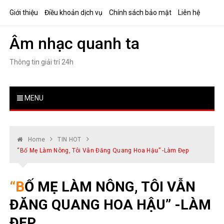
Skip
Giới thiệu
Điều khoản dịch vụ
Chính sách bảo mật
Liên hệ
to
content
Âm nhạc quanh ta
Thông tin giải trí 24h
MENU
Home
TIN HOT
“Bố Mẹ Làm Nông, Tôi Vẫn Đăng Quang Hoa Hậu” -Làm Đẹp
“BỐ MẸ LÀM NÔNG, TÔI VẪN
ĐĂNG QUANG HOA HẬU” -LÀM
ĐẸP