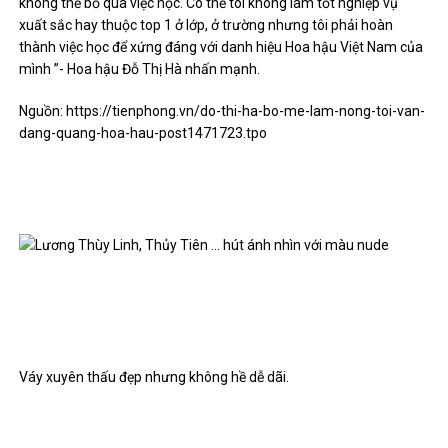
không thể bỏ qua việc học. Có thể tôi không làm tốt nghiệp vụ
xuất sắc hay thuộc top 1 ở lớp, ở trường nhưng tôi phải hoàn
thành việc học để xứng đáng với danh hiệu Hoa hậu Việt Nam của
mình ”- Hoa hậu Đỗ Thị Hà nhấn mạnh.
Nguồn: https://tienphong.vn/do-thi-ha-bo-me-lam-nong-toi-van-
dang-quang-hoa-hau-post1471723.tpo
Váy xuyên thấu đẹp nhưng không hề dễ dãi.