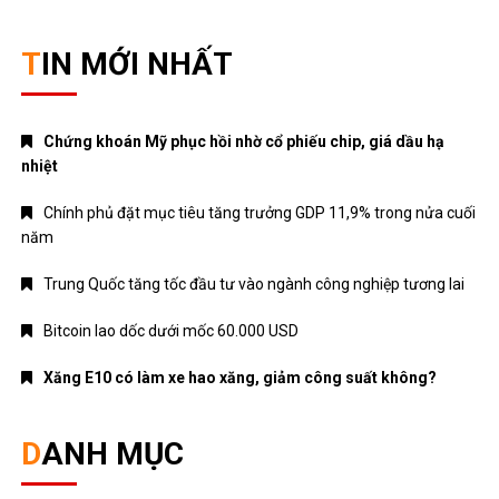
Xăng E10 có làm xe hao xăng, giảm công suất không?
DANH MỤC
ANIME – MANGA
CRYPTO
MẸ VÀ BÉ
Nhạc mới
NHẠC NƯỚC NGOÀI
Nhạc trẻ
Nhạc Trữ Tình