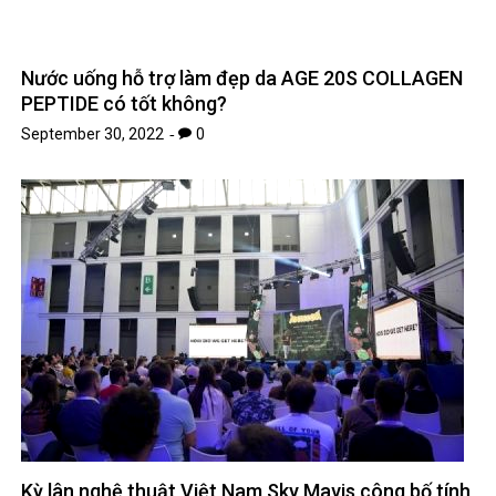
Kỳ lân nghệ thuật Việt Nam Sky Mavis công bố tính
năng cải tiến mới cho game toàn cầu
September 15, 2022
0
Leave A Reply
Your email address will not be published.
Required fields are
*
marked
*
Comment