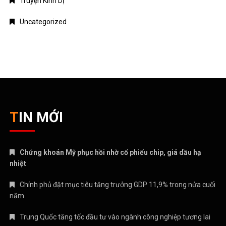
nhiệt
Chính phủ đặt mục tiêu tăng trưởng GDP 11,9% trong nửa cuối
năm
Trung Quốc tăng tốc đầu tư vào ngành công nghiệp tương lai
Bitcoin lao dốc dưới mốc 60.000 USD
Xăng E10 có làm xe hao xăng, giảm công suất không?
CATEGORIES
ANIME – MANGA
CRYPTO
MẸ VÀ BÉ