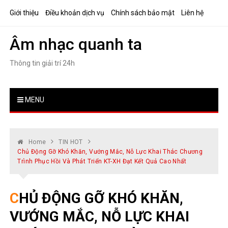
Skip
Giới thiệu
Điều khoản dịch vụ
Chính sách bảo mật
Liên hệ
to
content
Âm nhạc quanh ta
Thông tin giải trí 24h
MENU
Home
TIN HOT
Chủ Động Gỡ Khó Khăn, Vướng Mắc, Nỗ Lực Khai Thác Chương
Trình Phục Hồi Và Phát Triển KT-XH Đạt Kết Quả Cao Nhất
CHỦ ĐỘNG GỠ KHÓ KHĂN,
VƯỚNG MẮC, NỖ LỰC KHAI