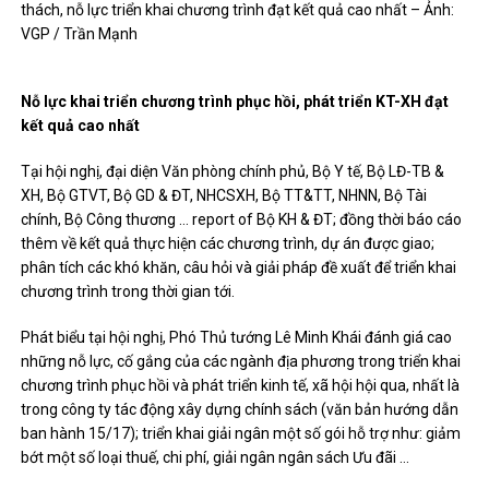
thách, nỗ lực triển khai chương trình đạt kết quả cao nhất – Ảnh:
VGP / Trần Mạnh
Nỗ lực khai triển chương trình phục hồi, phát triển KT-XH đạt
kết quả cao nhất
Tại hội nghị, đại diện Văn phòng chính phủ, Bộ Y tế, Bộ LĐ-TB &
XH, Bộ GTVT, Bộ GD & ĐT, NHCSXH, Bộ TT&TT, NHNN, Bộ Tài
chính, Bộ Công thương … report of Bộ KH & ĐT; đồng thời báo cáo
thêm về kết quả thực hiện các chương trình, dự án được giao;
phân tích các khó khăn, câu hỏi và giải pháp đề xuất để triển khai
chương trình trong thời gian tới.
Phát biểu tại hội nghị, Phó Thủ tướng Lê Minh Khái đánh giá cao
những nỗ lực, cố gắng của các ngành địa phương trong triển khai
chương trình phục hồi và phát triển kinh tế, xã hội hội qua, nhất là
trong công ty tác động xây dựng chính sách (văn bản hướng dẫn
ban hành 15/17); triển khai giải ngân một số gói hỗ trợ như: giảm
bớt một số loại thuế, chi phí, giải ngân ngân sách Ưu đãi …