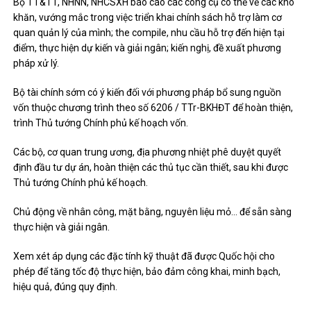
Bộ TT&TT, NHNN, NHCSXH báo cáo các công cụ có thể về các khó
khăn, vướng mắc trong việc triển khai chính sách hỗ trợ làm cơ
quan quản lý của mình; the compile, nhu cầu hỗ trợ đến hiện tại
điểm, thực hiện dự kiến ​​và giải ngân; kiến nghị, đề xuất phương
pháp xử lý.
Bộ tài chính sớm có ý kiến ​​đối với phương pháp bổ sung nguồn
vốn thuộc chương trình theo số 6206 / TTr-BKHĐT để hoàn thiện,
trình Thủ tướng Chính phủ kế hoạch vốn.
Các bộ, cơ quan trung ương, địa phương nhiệt phê duyệt quyết
định đầu tư dự án, hoàn thiện các thủ tục cần thiết, sau khi được
Thủ tướng Chính phủ kế hoạch.
Chủ động về nhân công, mặt bằng, nguyên liệu mỏ… để sẵn sàng
thực hiện và giải ngân.
Xem xét áp dụng các đặc tính kỹ thuật đã được Quốc hội cho
phép để tăng tốc độ thực hiện, bảo đảm công khai, minh bạch,
hiệu quả, đúng quy định.