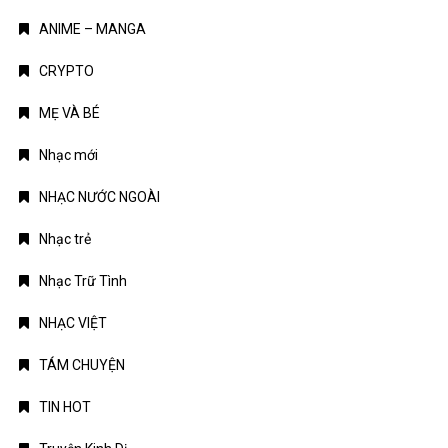
NHẠC VIỆT
TÁM CHUYỆN
TIN HOT
Truyện Kinh Dị
Uncategorized
TIN MỚI
Chứng khoán Mỹ phục hồi nhờ cổ phiếu chip, giá dầu hạ