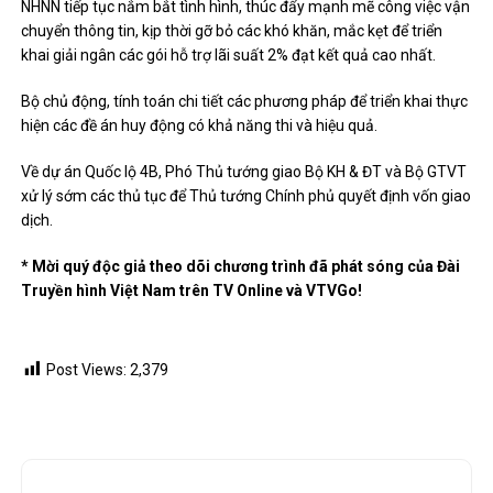
để có phương pháp huy động, bảo đảm đủ nguồn vốn triển khai
chương trình.
NHNN tiếp tục nắm bắt tình hình, thúc đẩy mạnh mẽ công việc vận
chuyển thông tin, kịp thời gỡ bỏ các khó khăn, mắc kẹt để triển
khai giải ngân các gói hỗ trợ lãi suất 2% đạt kết quả cao nhất.
Bộ chủ động, tính toán chi tiết các phương pháp để triển khai thực
hiện các đề án huy động có khả năng thi và hiệu quả.
Về dự án Quốc lộ 4B, Phó Thủ tướng giao Bộ KH & ĐT và Bộ GTVT
xử lý sớm các thủ tục để Thủ tướng Chính phủ quyết định vốn giao
dịch.
* Mời quý độc giả theo dõi chương trình đã phát sóng của Đài
Truyền hình Việt Nam trên TV Online và VTVGo!
Post Views:
2,379