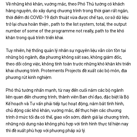
Về những khó khăn, vướng mắc, theo Phó Thủ tướng có khách
hàng nguyên, do xây dựng chương trình trong thời gian rất ngắn,
thời điểm đó COVID-19 dịch thuật vừa được chế tạo, cơ sở dữ liệu
trở lại chưa hoàn thiện , path to the list system, total, the output
number of some of the programme not really, path to the khó
khăn trong quá trình triển khai.
Tuy nhiên, hệ thống quản lý nhân sự nguyên liệu vẫn còn tồn tại
những bộ ngành, địa phương không sát sao, không giám đốc,
theo dõi công việc, không tính toán trước những khó khăn khi triển
khai chương trình. Protements Projects đề xuất các bộ môn, địa
phương rút kinh nghiệm.
Phó thủ tướng nhấn mạnh, từ nay đến cuối năm các bộ ngành
liên quan đến chương trình, thành viên Ban chỉ đạo, đặc biệt là Bộ
Kế hoạch và Tư vấn phải tiếp tục hoạt động, nắm bắt tình hình,
chủ động các khó khăn, vướng mắc, để thực hiện các chương
trình ở mức tối đa có thể, giao vốn sớm; đánh giá lại chương trình,
những nội dung nào không phù hợp với tình hình thực tế hiện nay
thì đề xuất phù hợp với phương pháp xử lý.