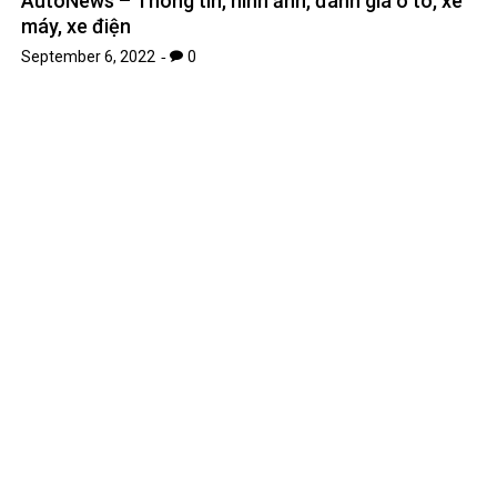
Hé lộ thông tin kỹ thuật Honda Civic Type R 2023 –
AutoNews – Thông tin, hình ảnh, đánh giá ô tô, xe
máy, xe điện
September 6, 2022
0
Nước uống hỗ trợ làm đẹp da AGE 20S COLLAGEN
PEPTIDE có tốt không?
September 30, 2022
0