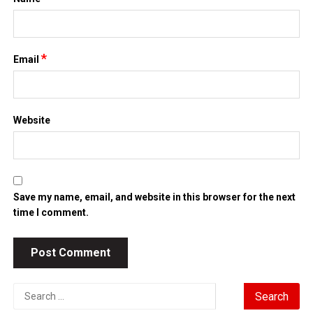
Search
for:
TIN MỚI NHẤT
Chứng khoán Mỹ phục hồi nhờ cổ phiếu chip, giá dầu hạ
nhiệt
Chính phủ đặt mục tiêu tăng trưởng GDP 11,9% trong nửa cuối
năm
Trung Quốc tăng tốc đầu tư vào ngành công nghiệp tương lai
Bitcoin lao dốc dưới mốc 60.000 USD