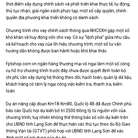
thời điểm xây dựng chính sách và phát triển khai thực tế; tự động,
thủ tục nhận, giải ngân sách phức tạp; một số cấp quyền, chính
quyền địa phương khai triển không có danh sách.
Chương trình cho vay chính sách thông qua NHCSXH gặp một số
khó khăn về huy động vốn cho vay. Có sự “lệch pha” giữa nhu cầu
và kế hoạch cho vay của tín hiệu chương trình; một số tư vấn
hướng dẫn không được ban hành hoặc khó khai thác.
Fptshop.com.vn ngân hàng thương mại vô ngại làm một số công
cụ hỗ trợ chương trình trước đây chưa được quyết định toàn bộ
chi phí; cần xây dựng hệ thống theo dõi, hạch toán, quản lý dữ liệu;
khách hàng có tâm lý ngại công việc kiểm tra, thanh tra, kiểm
toán.
Dự án nâng cấp đoạn Km18-Km80, Quốc lộ 4B đã được Chính phủ
báo cáo Quốc hội dự kiến ​​bố trí 2500 Đồng tỷ từ nguồn vốn của
chương trình, tuy nhiên không thể thông báo số vốn dự kiến ​​trên
cho UBND tỉnh Lạng Sơn để thực hiện các thủ tục theo do Bộ Giao
thông Vận tải (GTVT) phối hợp với UBND tỉnh Lạng Sơn để xác
định một số nội dung của dự án.