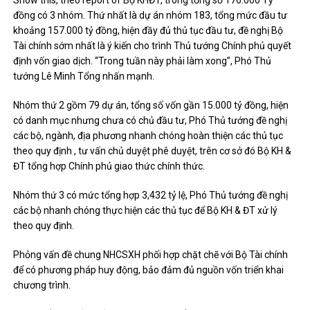
dự án.
Show this, theo report of Bộ KHĐT, trong tổng số 176.000 Tỷ
đồng có 3 nhóm. Thứ nhất là dự án nhóm 183, tổng mức đầu tư
khoảng 157.000 tỷ đồng, hiện đầy đủ thủ tục đầu tư, đề nghị Bộ
Tài chính sớm nhất là ý kiến ​​cho trình Thủ tướng Chính phủ quyết
định vốn giao dịch. “Trong tuần này phải làm xong”, Phó Thủ
tướng Lê Minh Tổng nhấn mạnh.
Nhóm thứ 2 gồm 79 dự án, tổng số vốn gần 15.000 tỷ đồng, hiện
có danh mục nhưng chưa có chủ đầu tư, Phó Thủ tướng đề nghị
các bộ, ngành, địa phương nhanh chóng hoàn thiện các thủ tục
theo quy định , tư vấn chủ duyệt phê duyệt, trên cơ sở đó Bộ KH &
ĐT tổng hợp Chính phủ giao thức chính thức.
Nhóm thứ 3 có mức tổng hợp 3,432 tỷ lệ, Phó Thủ tướng đề nghị
các bộ nhanh chóng thực hiện các thủ tục để Bộ KH & ĐT xử lý
theo quy định.
Phỏng vấn đề chung NHCSXH phối hợp chặt chẽ với Bộ Tài chính