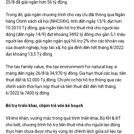
25/8 đã giải ngân hơn 56 tỷ đồng.
Trong đó, giải ngân chương trình cho vay Ưu đãi thông qua Ngân
hàng Chính sách xã hội (NHCSXH), tính đến ngày 13/9, đạt hơn
10.2013 Tỷ đồng; giải ngân tiền hỗ trợ thuê nhà cho người lao
động (đến ngày 14/9) đạt khoảng 3492 tỷ đồng cho gần 5,1 triệu
người lao động; giải ngân ngân quỹ hỗ trợ 2% cho các khoản vay
của doanh nghiệp, hợp tác xã, hộ gia đình đến hết tháng 8/2022
đạt khoảng 13,5 Tỷ đồng.
The tax family value, the tax environment for natural bay, xi
măng đến ngày 26/8 là 34,970 tỷ đồng. Gia hạn thuế các loại, tiền
thuê đất là 52.000 Tỷ đồng. Chi phí cơ hội hỗ trợ thông qua các
chính sách thời hạn nộp thuế và tiền thuê đất đến hết tháng
6/2022 là 7400 tỷ đồng.
Bổ trợ triển khai, chậm trễ vốn kế hoạch
Về khó khăn, vướng mắc trong quá trình triển khai, Bộ KH & ĐT
cho biết, chương trình hỗ trợ tiền thuê nhà cho người lao động
thực hiện chưa được như kỳ vọng do chênh lệch giữa số liệu tại