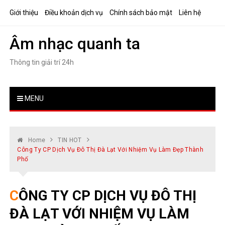
Skip
Giới thiệu
Điều khoản dịch vụ
Chính sách bảo mật
Liên hệ
to
content
Âm nhạc quanh ta
Thông tin giải trí 24h
MENU
Home
TIN HOT
Công Ty CP Dịch Vụ Đô Thị Đà Lạt Với Nhiệm Vụ Làm Đẹp Thành
Phố
CÔNG TY CP DỊCH VỤ ĐÔ THỊ
ĐÀ LẠT VỚI NHIỆM VỤ LÀM