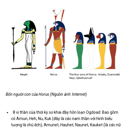
Bốn người con của Horus (Nguồn ảnh: Internet)
8 vị thần của thời kỳ sơ khai đầy hỗn loạn Ogdoad: Bao gồm
có Amun, Heh, Nu, Kuk (đây là các nam thần với hình biểu
tượng là chú ếch); Amunet, Hauhet, Naunet, Kauket (là các nữ