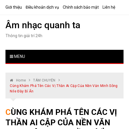
Skip
Giới thiệu
Điều khoản dịch vụ
Chính sách bảo mật
Liên hệ
to
content
Âm nhạc quanh ta
Thông tin giải trí 24h
MENU
Home
TÁM CHUYỆN
Cùng Khám Phá Tên Các Vị Thần Ai Cập Của Nền Văn Minh Sông
Nile Đầy Bí Ẩn
CÙNG KHÁM PHÁ TÊN CÁC VỊ
THẦN AI CẬP CỦA NỀN VĂN