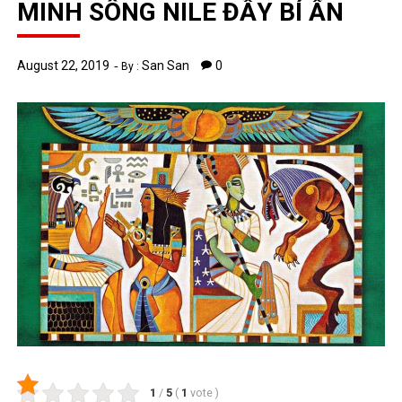
MINH SÔNG NILE ĐẦY BÍ ẨN
August 22, 2019
San San
0
By :
1
/
5
(
1
vote
)