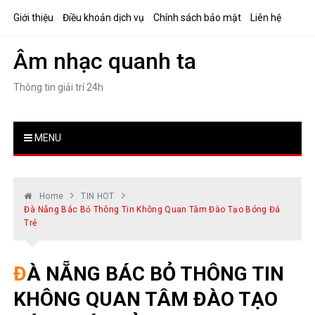
Skip
Giới thiệu
Điều khoản dịch vụ
Chính sách bảo mật
Liên hệ
to
content
Âm nhạc quanh ta
Thông tin giải trí 24h
MENU
Home
TIN HOT
Đà Nẵng Bác Bỏ Thông Tin Không Quan Tâm Đào Tạo Bóng Đá
Trẻ
ĐÀ NẴNG BÁC BỎ THÔNG TIN
KHÔNG QUAN TÂM ĐÀO TẠO