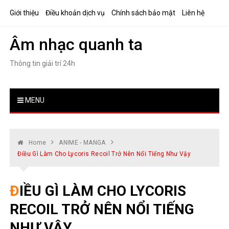
Skip
Giới thiệu
Điều khoản dịch vụ
Chính sách bảo mật
Liên hệ
to
content
Âm nhạc quanh ta
Thông tin giải trí 24h
MENU
Home
ANIME - MANGA
Điều Gì Làm Cho Lycoris Recoil Trở Nên Nổi Tiếng Như Vậy
ĐIỀU GÌ LÀM CHO LYCORIS
RECOIL TRỞ NÊN NỔI TIẾNG
NHƯ VẬY