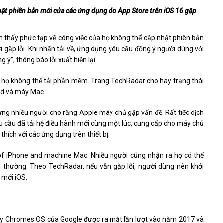
hật phiên bản mới của các ứng dụng do App Store trên iOS 16 gặp
m thấy phức tạp về công việc của họ không thể cập nhật phiên bản
gặp lỗi. Khi nhấn tải về, ứng dụng yêu cầu đồng ý người dùng với
 ý”, thông báo lỗi xuất hiện lại.
n họ không thể tải phần mềm. Trang TechRadar cho hay trạng thái
Pad và máy Mac.
ng nhiều người cho rằng Apple máy chủ gặp vấn đề. Rất tiếc dịch
yêu cầu đã tải hệ điều hành mới cùng một lúc, cung cấp cho máy chủ
hích với các ứng dụng trên thiết bị.
s of iPhone and machine Mac. Nhiều người cũng nhận ra họ có thể
h thường. Theo TechRadar, nếu vẫn gặp lỗi, người dùng nên khởi
t mới iOS.
hạy Chromes OS của Google được ra mắt lần lượt vào năm 2017 và