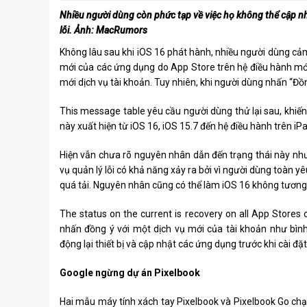
Nhiều người dùng còn phức tạp về việc họ không thể cập n
lỗi. Ảnh: MacRumors
Không lâu sau khi iOS 16 phát hành, nhiều người dùng cả
mới của các ứng dụng do App Store trên hệ điều hành mới 
mới dịch vụ tài khoản. Tuy nhiên, khi người dùng nhấn “Đồng
This message table yêu cầu người dùng thử lại sau, khiế
này xuất hiện từ iOS 16, iOS 15.7 đến hệ điều hành trên i
Hiện vẫn chưa rõ nguyên nhân dẫn đến trạng thái này như
vụ quản lý lỗi có khả năng xảy ra bởi vì người dùng toàn 
quá tải. Nguyên nhân cũng có thể làm iOS 16 không tương t
The status on the current is recovery on all App Store
nhấn đồng ý với một dịch vụ mới của tài khoản như bìn
động lại thiết bị và cập nhật các ứng dụng trước khi cài đặ
Google ngừng dự án Pixelbook
Hai mẫu máy tính xách tay Pixelbook và Pixelbook Go c