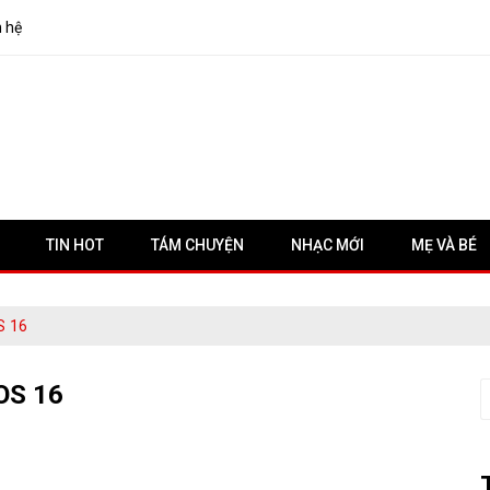
n hệ
TIN HOT
TÁM CHUYỆN
NHẠC MỚI
MẸ VÀ BÉ
S 16
OS 16
S
f