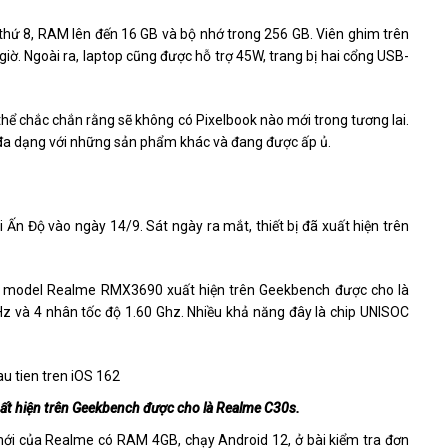
hệ thứ 8, RAM lên đến 16 GB và bộ nhớ trong 256 GB. Viên ghim trên
iờ. Ngoài ra, laptop cũng được hỗ trợ 45W, trang bị hai cổng USB-
 thể chắc chắn rằng sẽ không có Pixelbook nào mới trong tương lai.
và đa dạng với những sản phẩm khác và đang được ấp ủ.
i Ấn Độ vào ngày 14/9. Sát ngày ra mắt, thiết bị đã xuất hiện trên
 số model Realme RMX3690 xuất hiện trên Geekbench được cho là
z và 4 nhân tốc độ 1.60 Ghz. Nhiều khả năng đây là chip UNISOC
t hiện trên Geekbench được cho là Realme C30s.
mới của Realme có RAM 4GB, chạy Android 12, ở bài kiểm tra đơn