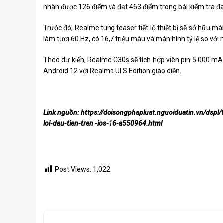
nhân được 126 điểm và đạt 463 điểm trong bài kiểm tra đ
Trước đó, Realme tung teaser tiết lộ thiết bị sẽ sở hữu màn
làm tươi 60 Hz, có 16,7 triệu màu và màn hình tỷ lệ so với
Theo dự kiến, Realme C30s sẽ tích hợp viên pin 5.000 m
Android 12 với Realme UI S Edition giao diện.
Link nguồn: https://doisongphapluat.nguoiduatin.vn/dsp
loi-dau-tien-tren -ios-16-a550964.html
Post Views:
1,022