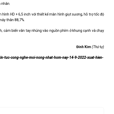
a nhân.
 hình HD + 6,5 inch với thiết kế màn hình giọt sương, hỗ trợ tốc độ
 máy thân 88,7%.
Ah, cảm biến vân tay nhúng vào nguồn phím ở khung cạnh và chạy
Đinh Kim
(Thứ tự)
l/tin-tuc-cong-nghe-moi-nong-nhat-hom-nay-14-9-2022-xuat-hien-