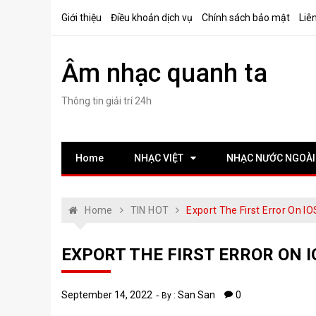
Skip
Giới thiệu
Điều khoản dịch vụ
Chính sách bảo mật
Liê
to
content
Âm nhạc quanh ta
Thông tin giải trí 24h
Home
NHẠC VIỆT
NHẠC NƯỚC NGOÀI
Home
TIN HOT
Export The First Error On IO
EXPORT THE FIRST ERROR ON I
September 14, 2022
San San
0
By :