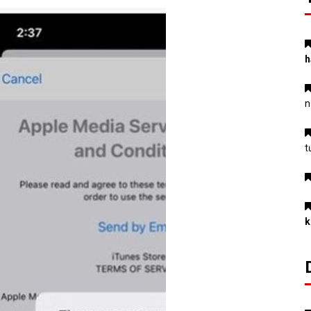
h
n
t
k