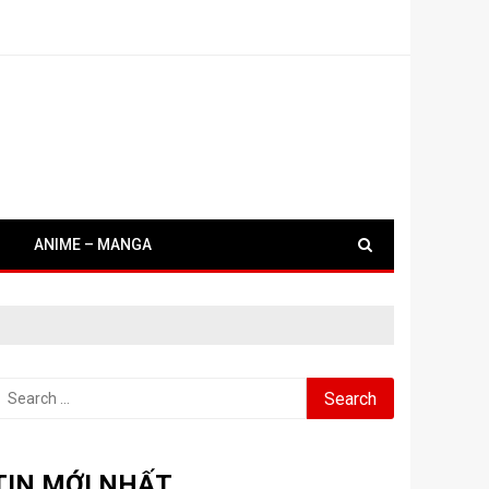
ANIME – MANGA
earch
or:
TIN MỚI NHẤT