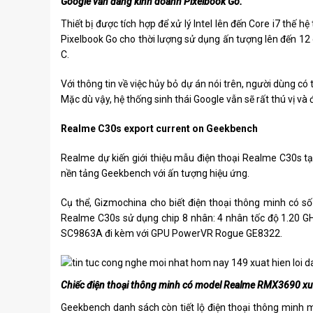
Google vẫn đang kinh doanh Pixelbook Go.
Thiết bị được tích hợp để xử lý Intel lên đến Core i7 thế 
Pixelbook Go cho thời lượng sử dụng ấn tượng lên đến 12 g
C.
Với thông tin về việc hủy bỏ dự án nói trên, người dùng có
Mặc dù vậy, hệ thống sinh thái Google vẫn sẽ rất thú vị 
Realme C30s export current on Geekbench
Realme dự kiến ​​giới thiệu mẫu điện thoại Realme C30s tạ
nền tảng Geekbench với ấn tượng hiệu ứng.
Cụ thể, Gizmochina cho biết điện thoại thông minh có
Realme C30s sử dụng chip 8 nhân: 4 nhân tốc độ 1.20 GH
SC9863A đi kèm với GPU PowerVR Rogue GE8322.
Chiếc điện thoại thông minh có model Realme RMX3690 xuấ
Geekbench danh sách còn tiết lộ điện thoại thông minh 