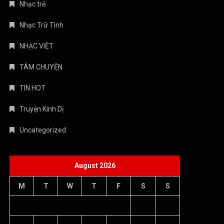
Nhạc trẻ
Nhạc Trữ Tình
NHẠC VIỆT
TÁM CHUYỆN
TIN HOT
Truyện Kinh Dị
Uncategorized
August 2026
M
T
W
T
F
S
S
1
2