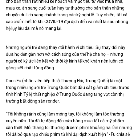
cho bản thân rất nhiều kế hoạch và mục tiêu từ việc mua nhà,
mua xe, ăn sang cuối tuần hay tự thưởng cho bản thân những
chuyến du lịch sang chảnh trong các kỳ nghỉ lễ. Tuy nhiên, tất cả
các chấm hết từ khi COVID-19 đại dịch đến và nhất là sau những
hệ lụy lâu dài mà nó mang lại.
Những người trẻ đang thay đổi hành vi chi tiêu. Sự thay đổi này
đưa họ đến gần hơn với cách sống của thế hệ cha họ – những
người có ký ức liên kết với thời kỳ kinh tế khó khăn nên luôn cố
gắng siết chặt từng đồng.
Doris Fu (nhân viên tiếp thị ở Thượng Hải, Trung Quốc) là một
trong nhiều người trẻ Trung Quốc bắt đầu cắt giảm chi tiêu trước
tình hình Tỷ lệ thất nghiệp ở Trung Quốc đang tăng vọt còn thị
trường bất động sản render.
“Tôi không rảnh cũng làm móng tay, tôi không làm tóc thường
xuyên nữa. Tôi đã tự động đến cửa hàng mua tất cả mỹ phẩm
cần thiết. Mỗi tháng tôi thường đi xem phim khoảng hai lần nhưng
tôi đã bỏ qua rạp chiếu phim từ khi đại dịch xuất hiện ”- Fu chia sẻ.