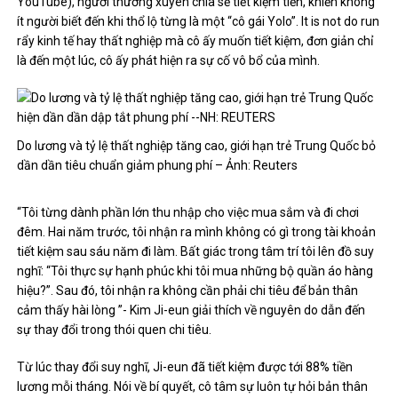
YouTube), người thường xuyên chia sẻ tiết kiệm tiền, khiến không
ít người biết đến khi thổ lộ từng là một “cô gái Yolo”. It is not do run
rẩy kinh tế hay thất nghiệp mà cô ấy muốn tiết kiệm, đơn giản chỉ
là đến một lúc, cô ấy phát hiện ra sự cố vô bổ của mình.
Do lương và tỷ lệ thất nghiệp tăng cao, giới hạn trẻ Trung Quốc bỏ
dần dần tiêu chuẩn giảm phung phí – Ảnh: Reuters
“Tôi từng dành phần lớn thu nhập cho việc mua sắm và đi chơi
đêm. Hai năm trước, tôi nhận ra mình không có gì trong tài khoản
tiết kiệm sau sáu năm đi làm. Bất giác trong tâm trí tôi lên đồ suy
nghĩ: “Tôi thực sự hạnh phúc khi tôi mua những bộ quần áo hàng
hiệu?”. Sau đó, tôi nhận ra không cần phải chi tiêu để bản thân
cảm thấy hài lòng ”- Kim Ji-eun giải thích về nguyên do dẫn đến
sự thay đổi trong thói quen chi tiêu.
Từ lúc thay đổi suy nghĩ, Ji-eun đã tiết kiệm được tới 88% tiền
lương mỗi tháng. Nói về bí quyết, cô tâm sự luôn tự hỏi bản thân