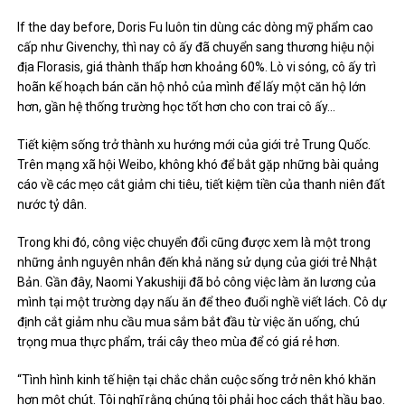
If the day before, Doris Fu luôn tin dùng các dòng mỹ phẩm cao
cấp như Givenchy, thì nay cô ấy đã chuyển sang thương hiệu nội
địa Florasis, giá thành thấp hơn khoảng 60%. Lò vi sóng, cô ấy trì
hoãn kế hoạch bán căn hộ nhỏ của mình để lấy một căn hộ lớn
hơn, gần hệ thống trường học tốt hơn cho con trai cô ấy…
Tiết kiệm sống trở thành xu hướng mới của giới trẻ Trung Quốc.
Trên mạng xã hội Weibo, không khó để bắt gặp những bài quảng
cáo về các mẹo cắt giảm chi tiêu, tiết kiệm tiền của thanh niên đất
nước tỷ dân.
Trong khi đó, công việc chuyển đổi cũng được xem là một trong
những ảnh nguyên nhân đến khả năng sử dụng của giới trẻ Nhật
Bản. Gần đây, Naomi Yakushiji đã bỏ công việc làm ăn lương của
mình tại một trường dạy nấu ăn để theo đuổi nghề viết lách. Cô dự
định cắt giảm nhu cầu mua sắm bắt đầu từ việc ăn uống, chú
trọng mua thực phẩm, trái cây theo mùa để có giá rẻ hơn.
“Tình hình kinh tế hiện tại chắc chắn cuộc sống trở nên khó khăn
hơn một chút. Tôi nghĩ rằng chúng tôi phải học cách thắt hầu bao.