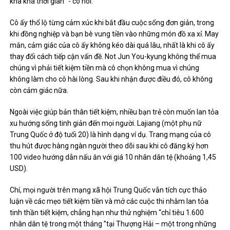
kha khá thời gian ”- cô nói.
Cô ấy thổ lộ từng cảm xúc khi bắt đầu cuộc sống đơn giản, trong
khi đồng nghiệp và bạn bè vung tiền vào những món đồ xa xỉ. May
mắn, cảm giác của cô ấy không kéo dài quá lâu, nhất là khi cô ấy
thay đổi cách tiếp cận vấn đề. Not Jun You-kyung không thể mua
chúng vì phải tiết kiệm tiền mà cô chọn không mua vì chúng
không làm cho cô hài lòng. Sau khi nhận được điều đó, cô không
còn cảm giác nữa.
Ngoài việc giúp bản thân tiết kiệm, nhiều bạn trẻ còn muốn lan tỏa
xu hướng sống tinh giản đến mọi người. Lajiang (một phụ nữ
Trung Quốc ở độ tuổi 20) là hình dạng ví dụ. Trang mạng của cô
thu hút được hàng ngàn người theo dõi sau khi cô đăng ký hơn
100 video hướng dẫn nấu ăn với giá 10 nhân dân tệ (khoảng 1,45
USD).
Chí, mọi người trên mạng xã hội Trung Quốc vẫn tích cực thảo
luận về các mẹo tiết kiệm tiền và mở các cuộc thi nhằm lan tỏa
tinh thần tiết kiệm, chẳng hạn như thử nghiệm “chỉ tiêu 1.600
nhân dân tệ trong một tháng ”tại Thượng Hải – một trong những