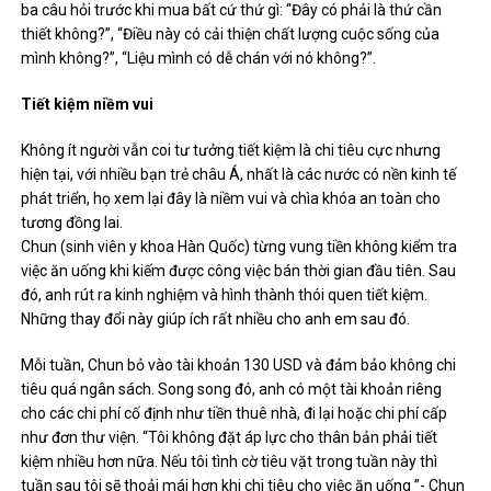
ba câu hỏi trước khi mua bất cứ thứ gì: “Đây có phải là thứ cần
thiết không?”, “Điều này có cải thiện chất lượng cuộc sống của
mình không?”, “Liệu mình có dễ chán với nó không?”.
Tiết kiệm niềm vui
Không ít người vẫn coi tư tưởng tiết kiệm là chi tiêu cực nhưng
hiện tại, với nhiều bạn trẻ châu Á, nhất là các nước có nền kinh tế
phát triển, họ xem lại đây là niềm vui và chìa khóa an toàn cho
tương đồng lai.
Chun (sinh viên y khoa Hàn Quốc) từng vung tiền không kiểm tra
việc ăn uống khi kiếm được công việc bán thời gian đầu tiên. Sau
đó, anh rút ra kinh nghiệm và hình thành thói quen tiết kiệm.
Những thay đổi này giúp ích rất nhiều cho anh em sau đó.
Mỗi tuần, Chun bỏ vào tài khoản 130 USD và đảm bảo không chi
tiêu quá ngân sách. Song song đó, anh có một tài khoản riêng
cho các chi phí cố định như tiền thuê nhà, đi lại hoặc chi phí cấp
như đơn thư viện. “Tôi không đặt áp lực cho thân bản phải tiết
kiệm nhiều hơn nữa. Nếu tôi tình cờ tiêu vặt trong tuần này thì
tuần sau tôi sẽ thoải mái hơn khi chi tiêu cho việc ăn uống ”- Chun