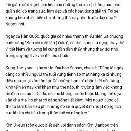
Tôi giảm sức mạnh chi tiêu cho những thứ xa xỉ, chẳng hạn như
quần áo, đồ trang sức, làm đẹp và các hoạt động giải trí. Tôi sẽ
không tiêu nhiều tiền cho những thứ này như trước đây nữa ”-
Naomi nói.
Ngay cả Hàn Quốc, quốc gia có nhiều thanh thiếu niên ưa chuộng
cuộc sống “Bạn chỉ một lần (Yolo)”, có thói quen sử dụng thay thế
vì tiết kiệm và tương lai cũng dần dần thấy những thay đổi nhỏ
trong suy nghĩ về vấn đề tiêu chuẩn.
Sung Tae-yoon, giáo sư tại Đại học Yonsei, chia sẻ: “Đúng là ngày
càng có nhiều người trẻ tuổi vung tiền vào mặt hàng xa xỉ nhưng
điều ngược lại vẫn tồn tại. Có những bạn trẻ nhận biết nền tảng
kinh tế hiện nay khó khăn như thế nào, thị trường làm việc không
ổn định ra sao … Do đó, nếu họ không muốn hoặc không thể dựa
vào cha mẹ, họ phải cố gắng sống tiết kiệm. Mọi người cũng có
thể tự làm bản tiêu phí nhưng đó sẽ là quyết định hoạt động tích
cực khi họ chi tiêu trong thân thể có năng lực ”.
Kim Ji-eun (còn được biết đến với danh sách Kim Jjanboo trên