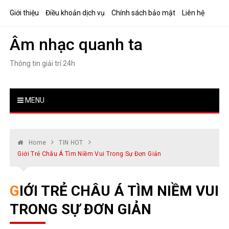
Skip
Giới thiệu
Điều khoản dịch vụ
Chính sách bảo mật
Liên hệ
to
content
Âm nhạc quanh ta
Thông tin giải trí 24h
MENU
Home
TIN HOT
Giới Trẻ Châu Á Tìm Niềm Vui Trong Sự Đơn Giản
GIỚI TRẺ CHÂU Á TÌM NIỀM VUI
TRONG SỰ ĐƠN GIẢN