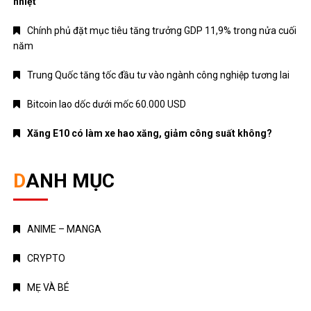
MẸ VÀ BÉ
Nhạc mới
NHẠC NƯỚC NGOÀI
Nhạc trẻ
Nhạc Trữ Tình
NHẠC VIỆT
TÁM CHUYỆN
TIN HOT
Truyện Kinh Dị
Uncategorized