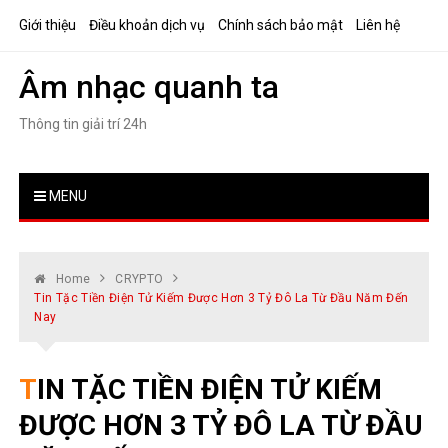
Skip
Giới thiệu
Điều khoản dịch vụ
Chính sách bảo mật
Liên hệ
to
content
Âm nhạc quanh ta
Thông tin giải trí 24h
MENU
Home
CRYPTO
Tin Tặc Tiền Điện Tử Kiếm Được Hơn 3 Tỷ Đô La Từ Đầu Năm Đến
Nay
TIN TẶC TIỀN ĐIỆN TỬ KIẾM
ĐƯỢC HƠN 3 TỶ ĐÔ LA TỪ ĐẦU