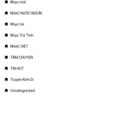
TIN MỚI
Chứng khoán Mỹ phục hồi nhờ cổ phiếu chip, giá dầu hạ
nhiệt
Chính phủ đặt mục tiêu tăng trưởng GDP 11,9% trong nửa cuối
năm
Trung Quốc tăng tốc đầu tư vào ngành công nghiệp tương lai
Bitcoin lao dốc dưới mốc 60.000 USD
Xăng E10 có làm xe hao xăng, giảm công suất không?