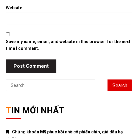
Chứng khoán Mỹ phục hồi nhờ cổ phiếu chip, giá dầu hạ
nhiệt
Chính phủ đặt mục tiêu tăng trưởng GDP 11,9% trong nửa cuối
năm
Trung Quốc tăng tốc đầu tư vào ngành công nghiệp tương lai
Bitcoin lao dốc dưới mốc 60.000 USD
Xăng E10 có làm xe hao xăng, giảm công suất không?
DANH MỤC
ANIME – MANGA
CRYPTO