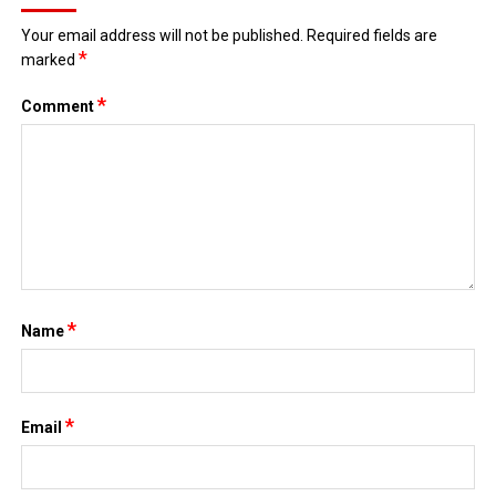
*
Email
Website
Save my name, email, and website in this browser for the next
time I comment.
Search
for:
TIN MỚI NHẤT