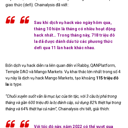
giao thức (defi). Chainalysis
đã viết
:
Sau khi dịch vụ hack vào ngày hôm qua,
tháng 10 hiện là tháng có nhiều hoạt động
hack nhất… Trong tháng này, 718 triệu đô
la đã được đánh dấu từ các phương thức
defi qua 11 lần hack khác nhau.
Bốn dịch vụ hack diễn ra liên quan đến ví Rabby, QANPlatform,
Temple DAO và Mango Markets. Vụ khai thác lớn nhất trong số 4
vụ này là dịch vụ hack Mango Markets, tạo khoảng
115 triệu đô
la
is type.
“Chuỗi xuyên suốt vẫn là mục lục của tin tặc, với 3 cầu bị phá trong
tháng và gần 600 triệu đô la bị đánh cắp, sử dụng 82% thiệt hại trong
tháng và 64% thiệt hại cả năm”,
Chainalysis chi tiết, giải thích:
Với tốc độ này, năm 2022 có thể vượt qua