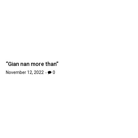
“Gian nan more than”
November 12, 2022
0
Apple sẽ sử dụng công nghệ chip mới nhất 3nm
của TSMC trên iPhone, Macbook vào năm tới
September 19, 2022
0