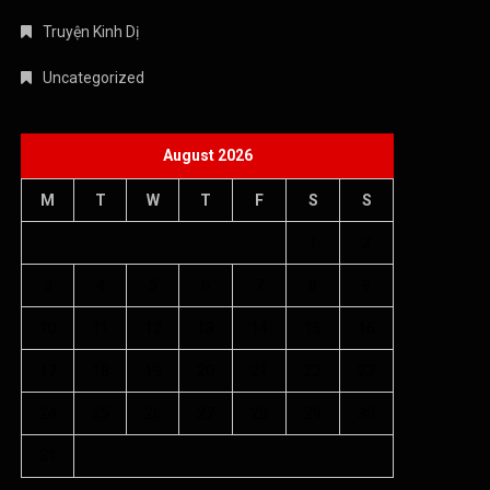
24
25
26
27
28
29
30
31
« Jul
Copyright © 2026 Âm nhạc quanh ta - WordPress Theme : By
Offshore Themes
Chính sách bảo mật
Giới thiệu
Điều khoản dịch vụ
Chính sách bảo mật
Liên hệ