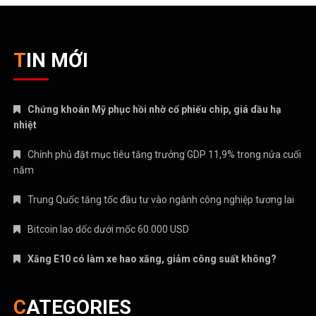
CATEGORIES
ANIME – MANGA
CRYPTO
MẸ VÀ BÉ
Nhạc mới
NHẠC NƯỚC NGOÀI
Nhạc trẻ
Nhạc Trữ Tình
NHẠC VIỆT