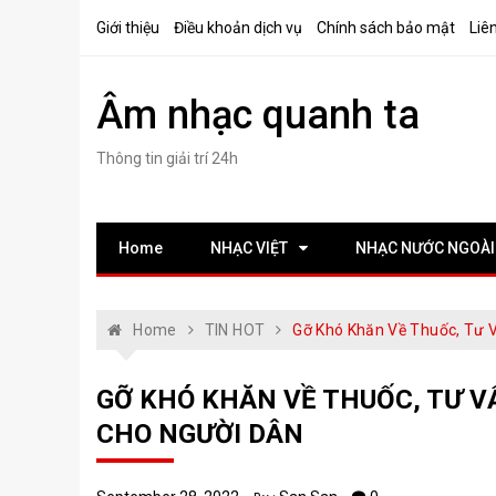
Skip
Giới thiệu
Điều khoản dịch vụ
Chính sách bảo mật
Liê
to
content
Âm nhạc quanh ta
Thông tin giải trí 24h
Home
NHẠC VIỆT
NHẠC NƯỚC NGOÀI
Home
TIN HOT
Gỡ Khó Khăn Về Thuốc, Tư 
GỠ KHÓ KHĂN VỀ THUỐC, TƯ V
CHO NGƯỜI DÂN