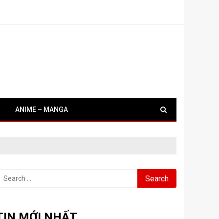
ANIME – MANGA
earch
or:
TIN MỚI NHẤT