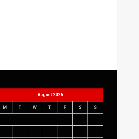
August 2026
M
T
W
T
F
S
S
1
2
3
4
5
6
7
8
9