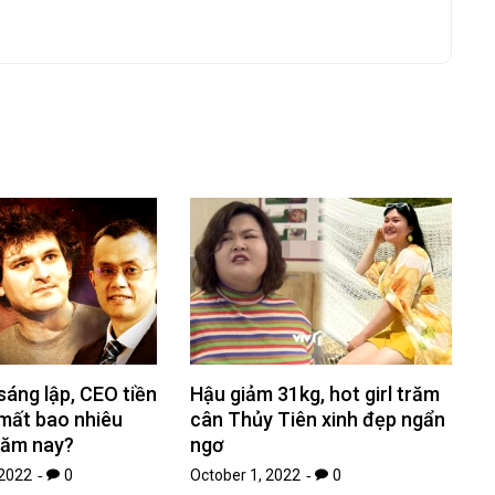
áng lập, CEO tiền
Hậu giảm 31kg, hot girl trăm
 mất bao nhiêu
cân Thủy Tiên xinh đẹp ngẩn
năm nay?
ngơ
2022
0
October 1, 2022
0