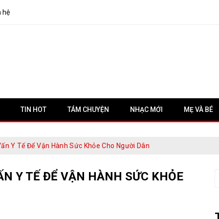
n hệ
TIN HOT
TÁM CHUYỆN
NHẠC MỚI
MẸ VÀ BÉ
Vấn Y Tế Để Vận Hành Sức Khỏe Cho Người Dân
ẤN Y TẾ ĐỂ VẬN HÀNH SỨC KHỎE
S
f