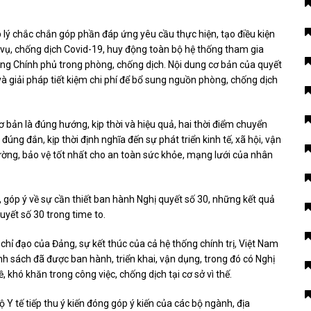
 lý chắc chắn góp phần đáp ứng yêu cầu thực hiện, tạo điều kiện
 vụ, chống dịch Covid-19, huy động toàn bộ hệ thống tham gia
ng Chính phủ trong phòng, chống dịch. Nội dung cơ bản của quyết
à giải pháp tiết kiệm chi phí để bổ sung nguồn phòng, chống dịch
 bản là đúng hướng, kịp thời và hiệu quả, hai thời điểm chuyển
úng đắn, kịp thời định nghĩa đến sự phát triển kinh tế, xã hội, vận
hường, bảo vệ tốt nhất cho an toàn sức khỏe, mạng lưới của nhân
, góp ý về sự cần thiết ban hành Nghị quyết số 30, những kết quả
quyết số 30 trong time to.
hỉ đạo của Đảng, sự kết thúc của cả hệ thống chính trị, Việt Nam
ính sách đã được ban hành, triển khai, vận dụng, trong đó có Nghị
, khó khăn trong công việc, chống dịch tại cơ sở vì thế.
ế tiếp thu ý kiến ​​đóng góp ý kiến ​​của các bộ ngành, địa