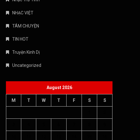
NHẠC VIỆT
TÁM CHUYỆN
TIN HOT
Truyện Kinh Dị
Uncategorized
August 2026
M
T
W
T
F
S
S
1
2
3
4
5
6
7
8
9
10
11
12
13
14
15
16