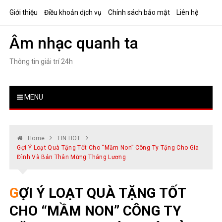
Skip
Giới thiệu
Điều khoản dịch vụ
Chính sách bảo mật
Liên hệ
to
content
Âm nhạc quanh ta
Thông tin giải trí 24h
MENU
Home
TIN HOT
Gợi Ý Loạt Quà Tặng Tốt Cho “mầm Non” Công Ty Tặng Cho Gia
Đình Và Bản Thân Mừng Tháng Lương
GỢI Ý LOẠT QUÀ TẶNG TỐT
CHO “MẦM NON” CÔNG TY