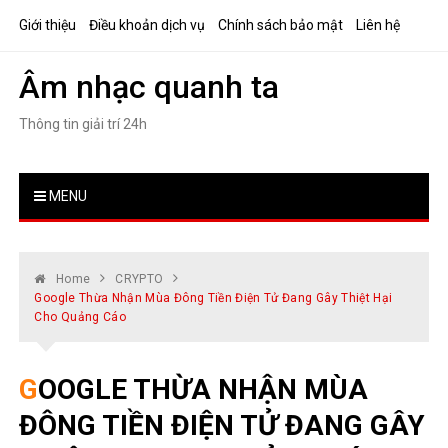
Skip
Giới thiệu
Điều khoản dịch vụ
Chính sách bảo mật
Liên hệ
to
content
Âm nhạc quanh ta
Thông tin giải trí 24h
MENU
Home
CRYPTO
Google Thừa Nhận Mùa Đông Tiền Điện Tử Đang Gây Thiệt Hại
Cho Quảng Cáo
GOOGLE THỪA NHẬN MÙA
ĐÔNG TIỀN ĐIỆN TỬ ĐANG GÂY