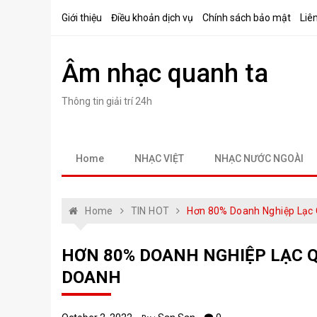
Skip
Giới thiệu
Điều khoản dịch vụ
Chính sách bảo mật
Liê
to
content
Âm nhạc quanh ta
Thông tin giải trí 24h
Home
NHẠC VIỆT
NHẠC NƯỚC NGOÀI
Home
TIN HOT
Hơn 80% Doanh Nghiệp Lạc 
HƠN 80% DOANH NGHIỆP LẠC Q
DOANH