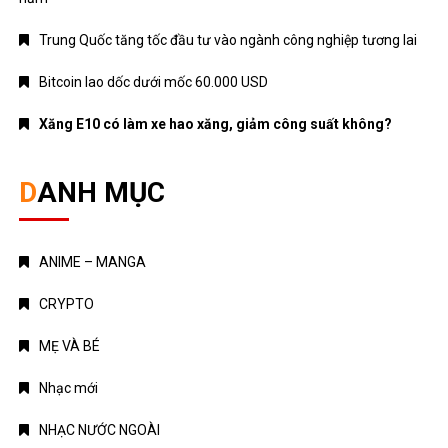
17
18
19
20
21
22
23
24
25
26
27
28
29
30
31
« Jul
Copyright © 2026 Âm nhạc quanh ta - WordPress Theme : By
Offshore Themes
Chính sách bảo mật
Giới thiệu
Điều khoản dịch vụ
Chính sách bảo mật
Liên hệ