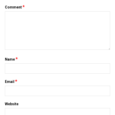
Bitcoin lao dốc dưới mốc 60.000 USD
Xăng E10 có làm xe hao xăng, giảm công suất không?
CATEGORIES
ANIME – MANGA
CRYPTO
MẸ VÀ BÉ
Nhạc mới
NHẠC NƯỚC NGOÀI
Nhạc trẻ
Nhạc Trữ Tình