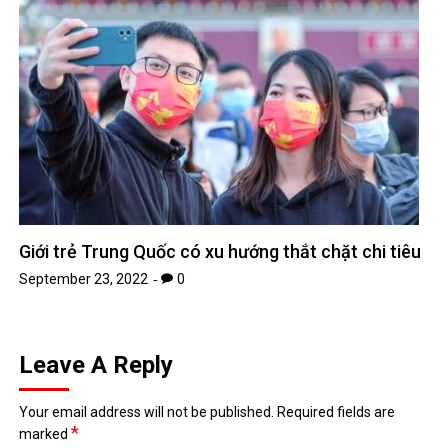
Uncategorized
TIN MỚI
Chứng khoán Mỹ phục hồi nhờ cổ phiếu chip, giá dầu hạ
nhiệt
Chính phủ đặt mục tiêu tăng trưởng GDP 11,9% trong nửa cuối
năm
Trung Quốc tăng tốc đầu tư vào ngành công nghiệp tương lai