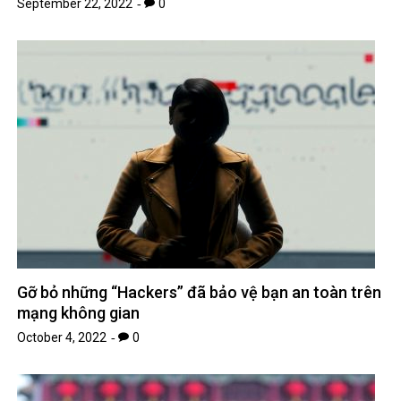
ANIME – MANGA
CRYPTO
MẸ VÀ BÉ
Nhạc mới
NHẠC NƯỚC NGOÀI
Nhạc trẻ
Nhạc Trữ Tình
NHẠC VIỆT
TÁM CHUYỆN
TIN HOT
Truyện Kinh Dị