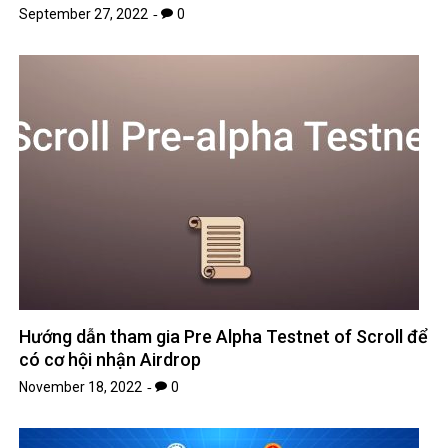
*
Email
Website
Save my name, email, and website in this browser for the next
time I comment.
Search
for: