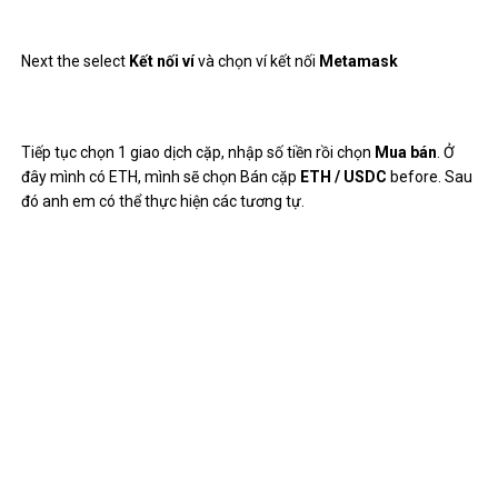
Next the select
Kết nối ví
và chọn ví kết nối
Metamask
Tiếp tục chọn 1 giao dịch cặp, nhập số tiền rồi chọn
Mua bán
. Ở
đây mình có ETH, mình sẽ chọn Bán cặp
ETH / USDC
before. Sau
đó anh em có thể thực hiện các tương tự.
Chính là mình đã hướng dẫn xong về trải nghiệm trên
Sàn giao
dịch ZigZag
anh em có thể làm hàng ngày để có cơ hội nhận
Airdrop lớn hơn nhé!
Mint NFT trên zkSync
Bước 1:
Access
https://nft.storage/files/
sau đó đăng nhập bằng
Github hoặc tạo 1 tài khoản bằng email.