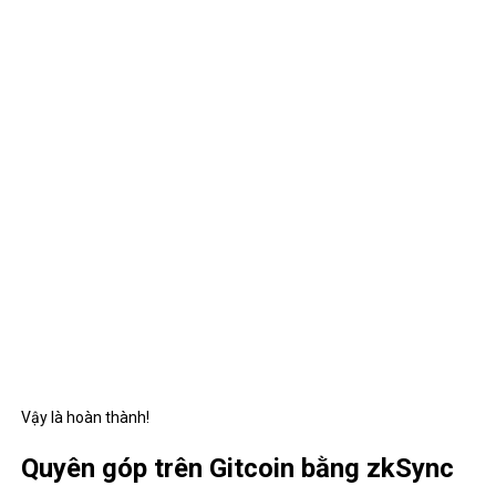
Select
Kết nối ETH → Metamask
và xác nhận
Select
Hoàn thành thanh toán
to thanh toán và sau đó xác nhận
trên ví, tổng cộng tiền donate và chi phí mà mình đã trả là 1.1336
USDC.
Vậy là bước Donate trên Gitcoin đã hoàn thành nhé!
Tổng kết
Qua bài viết BTA đã giới thiệu cho anh em về cách trải nghiệm
zkSync để có cơ hội nhận Airdrop trong tương lai. Hi vọng anh em