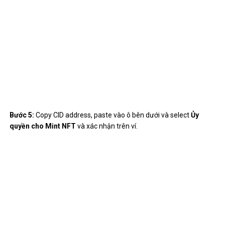
Vậy là hoàn thành!
Quyên góp trên Gitcoin bằng zkSync
Bước 1
: Nếu anh em chưa có Gitcoin tài khoản, anh em có thể truy
cập:
https://gitcoin.co/
để tạo tài khoản -> kết nối ví Metamask.
Bước 2
: Select
Xem tất cả các khoản tài trợ,
sau đó chọn dự án
mà anh em muốn đóng góp
Khi Donate, anh em có thể ưu tiên các dự án đang thịnh hành hiện
tại để quyên góp nhé! (to select Trending, at the item Sắp xếp
theo anh em kéo xuống lựa chọn Xu hướng)
Ở đây mình sẽ quyên góp cho dự án
Lenster
and select
Thêm