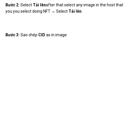
Bước 4:
Truy cập lại
https://wallet.zksync.io/account/nft
and
select + Mint NFT
Bước 5:
Copy CID address, paste vào ô bên dưới và select
Ủy
quyền cho Mint NFT
và xác nhận trên ví.