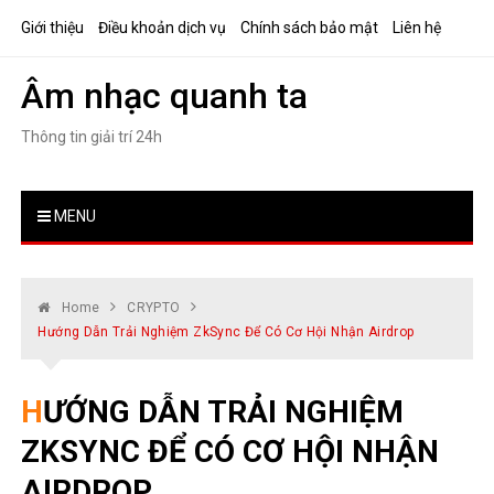
Skip
Giới thiệu
Điều khoản dịch vụ
Chính sách bảo mật
Liên hệ
to
content
Âm nhạc quanh ta
Thông tin giải trí 24h
MENU
Home
CRYPTO
Hướng Dẫn Trải Nghiệm ZkSync Để Có Cơ Hội Nhận Airdrop
HƯỚNG DẪN TRẢI NGHIỆM
ZKSYNC ĐỂ CÓ CƠ HỘI NHẬN
AIRDROP