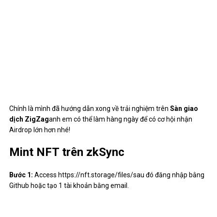
Bước 2:
Select
Tải lên
after that select any image in the host that
you you select doing NFT → Select
Tải lên
.
Bước 3:
Sao chép
CID
as in image