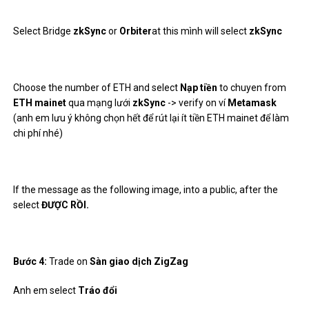
Select Bridge
zkSync
or
Orbiter
at this mình will select
zkSync
Choose the number of ETH and select
Nạp tiền
to chuyen from
ETH mainet
qua mạng lưới
zkSync
-> verify on ví
Metamask
(anh em lưu ý không chọn hết để rút lại ít tiền ETH mainet để làm
chi phí nhé)
If the message as the following image, into a public, after the
select
ĐƯỢC RỒI.
Bước 4:
Trade on
Sàn giao dịch ZigZag
Anh em select
Tráo đổi