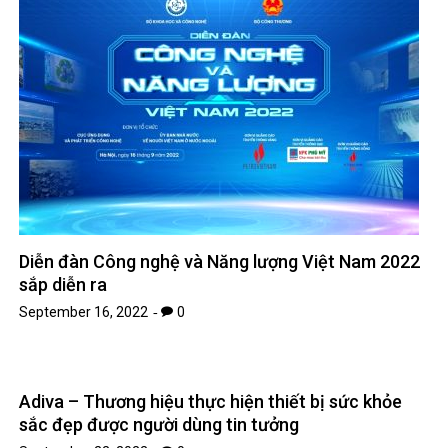
TIN MỚI NHẤT
Chứng khoán Mỹ phục hồi nhờ cổ phiếu chip, giá dầu hạ
nhiệt
Chính phủ đặt mục tiêu tăng trưởng GDP 11,9% trong nửa cuối
năm
Trung Quốc tăng tốc đầu tư vào ngành công nghiệp tương lai
Bitcoin lao dốc dưới mốc 60.000 USD
Xăng E10 có làm xe hao xăng, giảm công suất không?
DANH MỤC