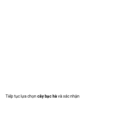
vào giỏ hàng
Next to you select
Giỏ hàng
and
Thủ tục thanh toán
to thanh
toán.
Ở đây mình sẽ quyên góp
1 USDC
and select the bar operator by
network
zkSync
(anh em save the check item Total Contribution
để kiểm tra số lượng donate nhé!)
Next the select
Tôi đã sẵn sàng thanh toán
and select
zkSync
Checkout
to thanh toán
Select
Tiếp tục