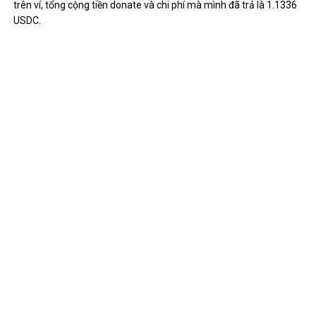
Diễn đàn Công nghệ và Năng lượng Việt Nam 2022
sắp diễn ra
September 16, 2022
0
Adiva – Thương hiệu thực hiện thiết bị sức khỏe
sắc đẹp được người dùng tin tưởng
September 22, 2022
0