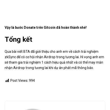
Gỡ bỏ những “Hackers” đã bảo vệ bạn an toàn trên
mạng không gian
October 4, 2022
0
Giới trẻ Trung Quốc có xu hướng thắt chặt chi tiêu