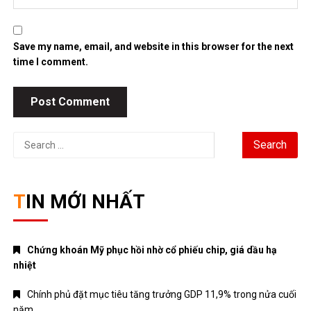
NHẠC VIỆT
TÁM CHUYỆN
TIN HOT
Truyện Kinh Dị
Uncategorized
August 2026
M
T
W
T
F
S
S
1
2
3
4
5
6
7
8
9
10
11
12
13
14
15
16