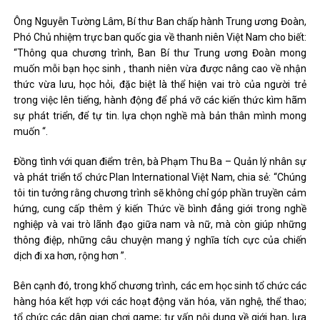
Ông Nguyễn Tường Lâm, Bí thư Ban chấp hành Trung ương Đoàn,
Phó Chủ nhiệm trực ban quốc gia về thanh niên Việt Nam cho biết:
“Thông qua chương trình, Ban Bí thư Trung ương Đoàn mong
muốn mỗi bạn học sinh , thanh niên vừa được nâng cao về nhận
thức vừa lưu, học hỏi, đặc biệt là thể hiện vai trò của người trẻ
trong việc lên tiếng, hành động để phá vỡ các kiến ​​thức kìm hãm
sự phát triển, để tự tin. lựa chọn nghề mà bản thân mình mong
muốn “.
Đồng tình với quan điểm trên, bà Phạm Thu Ba – Quản lý nhân sự
và phát triển tổ chức Plan International Việt Nam, chia sẻ: “Chúng
tôi tin tưởng rằng chương trình sẽ không chỉ góp phần truyền cảm
hứng, cung cấp thêm ý kiến Thức về bình đẳng giới trong nghề
nghiệp và vai trò lãnh đạo giữa nam và nữ, mà còn giúp những
thông điệp, những câu chuyện mang ý nghĩa tích cực của chiến
dịch đi xa hơn, rộng hơn ”.
Bên cạnh đó, trong khổ chương trình, các em học sinh tổ chức các
hàng hóa kết hợp với các hoạt động văn hóa, văn nghệ, thể thao;
tổ chức các dân gian chơi game; tư vấn nội dung về giới hạn, lựa