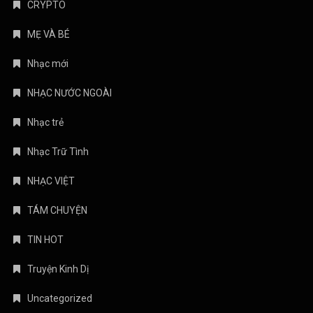
Nhạc Trữ Tình
NHẠC VIỆT
TÁM CHUYỆN
TIN HOT
Truyện Kinh Dị
Uncategorized
August 2026
M
T
W
T
F
S
S
1
2
3
4
5
6
7
8
9