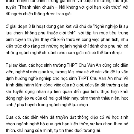
trách nhiệm tài chính trong gia đình” và cuộc thi tương tác trực
tuyến “Thanh niên chuẩn – Nói không với giới hạn kiến ​​thức” với
40 người chiến thắng được trao giải.
Ở giai đoạn 3 là hoạt động gắn kết với chủ đề “Nghề nghiệp là sự
lựa chọn, không phụ thuộc giới tính”, với tập tin mục tiêu trung
bình tuyên truyền thay đổi kiến ​​thức về công việc phân tích, như
kiến ​​trúc cho rằng có những ngành nghề chỉ dành cho phụ nữ, có
những ngành nghề chỉ dành cho nam giới mới có thể làm được.
Tại sự kiện, các học sinh trường THPT Chu Văn An cùng các diễn
viên, nghệ sĩ mời giao lưu, tương tác, chia sẻ về các vấn đề tư vấn
định hướng nghề nghiệp cho học sinh THPT Chu Văn An như: Về
trình điều hành làm công việc của nữ giới; các vấn đề thường gặp
khi tuyển dụng nhân sự liên quan đến giới tính; thực hiện khởi
động nghiệp vụ của cả hai giới hiện nay; tâm thanh thiếu niên, học
sinh / phụ huynh trong ngành nghề lựa chọn …
Qua đó, các diễn viên đã truyền đạt thông điệp cổ vũ học sinh
chọn ngành nghề bỏ qua giới hạn kiến ​​thức, sự lựa chọn theo sở
thích, khả năng của mình, tự tin theo đuổi tương lai.