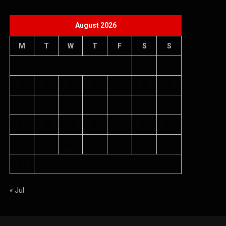
10
11
12
13
14
15
16
17
18
19
20
21
22
23
24
25
26
27
28
29
30
31
« Jul
Copyright © 2026 Âm nhạc quanh ta - WordPress Theme : By
Offshore Themes
Chính sách bảo mật
Giới thiệu
Điều khoản dịch vụ
Chính sách bảo mật
Liên hệ