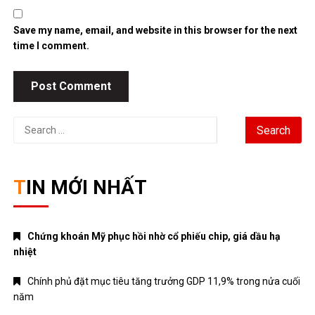
for:
TIN MỚI NHẤT
Chứng khoán Mỹ phục hồi nhờ cổ phiếu chip, giá dầu hạ
nhiệt
Chính phủ đặt mục tiêu tăng trưởng GDP 11,9% trong nửa cuối
năm
Trung Quốc tăng tốc đầu tư vào ngành công nghiệp tương lai
Bitcoin lao dốc dưới mốc 60.000 USD
Xăng E10 có làm xe hao xăng, giảm công suất không?
DANH MỤC