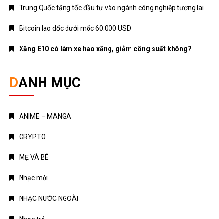
ANIME – MANGA
CRYPTO
MẸ VÀ BÉ
Nhạc mới
NHẠC NƯỚC NGOÀI
Nhạc trẻ
Nhạc Trữ Tình
NHẠC VIỆT
TÁM CHUYỆN
TIN HOT