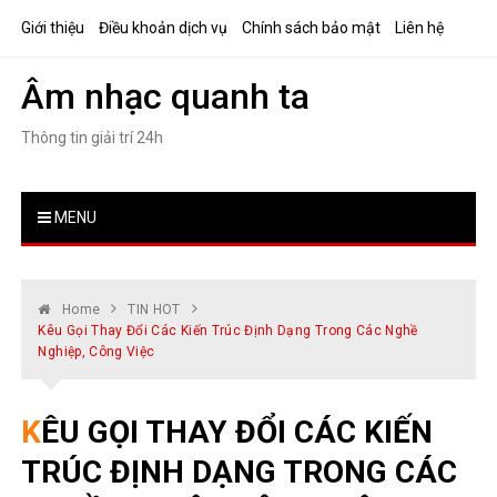
Skip
Giới thiệu
Điều khoản dịch vụ
Chính sách bảo mật
Liên hệ
to
content
Âm nhạc quanh ta
Thông tin giải trí 24h
MENU
Home
TIN HOT
Kêu Gọi Thay Đổi Các Kiến ​​trúc Định Dạng Trong Các Nghề
Nghiệp, Công Việc
KÊU GỌI THAY ĐỔI CÁC KIẾN ​​
TRÚC ĐỊNH DẠNG TRONG CÁC