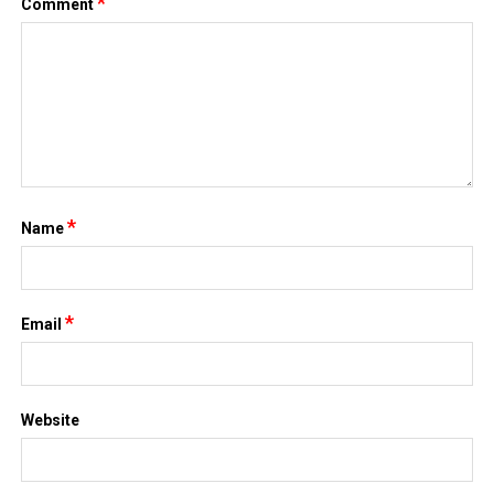
*
Name
*
Email
Website
Save my name, email, and website in this browser for the next
time I comment.
Search