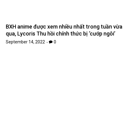
Bật mí 6 công thức làm đẹp DIY với baking soda