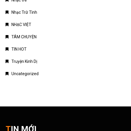
Truyện Kinh Dị
Uncategorized
TIN MỚI
Chứng khoán Mỹ phục hồi nhờ cổ phiếu chip, giá dầu hạ
nhiệt
Chính phủ đặt mục tiêu tăng trưởng GDP 11,9% trong nửa cuối
năm