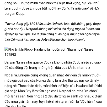
đáng nói . Chứng minh màn hình thể hiện thất vọng, cựu cầu thủ
Liverpool – Jose Enrique bất ngờ thay đổi “chĩa mũi giáo” về HLV
Jurgen Klopp:
“
Nunez đang gặp khó khăn, màn hình của toàn đội không giúp được
gì cho anh ấy. Liverpool không biết cách tận dụng một số 9 như anh
ấy thật sự hiệu quả. Đó là điều đáng quan ngại, nhưng tôi nghĩ đây là
thời điểm mà Firmino hay Jota sẽ là lựa chọn hợp lý hơn
“.
Darwin Nunez như quá cô độc và không nhận được nhiều sự giúp
đỡ của đồng đội trong những trận đấu qua (Ảnh: internet)
Ngoài ra, Enrique cũng không quên nhắc đến vấn đề muôn thuở –
mức giá quá cao của Nunez đang làm cho thủ tục này có tâm lý
nặng nề. Theo nhận định, màn hình thể hiện của Haaland kể từ khi
gia nhập Man City làm tiền đạo cho Liverpool như thể “có chân”
mỗi lần ra sân. Nên nhớ, cả 2 đều đã từng so sánh với nhau ở điểm
đầu mùa giải năm nay, tuy nhiên hiện tại chỉ còn là “độc hành” của
tiền đạo Na Uy.