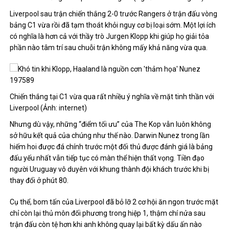
Liverpool sau trận chiến thắng 2-0 trước Rangers ở trận đấu vòng
bảng C1 vừa rồi đã tạm thoát khỏi nguy cơ bị loại sớm. Một lợi ích
có nghĩa là hơn cả với thầy trò Jurgen Klopp khi giúp họ giải tỏa
phần nào tâm trí sau chuỗi trận không mấy khả năng vừa qua.
Chiến thắng tại C1 vừa qua rất nhiều ý nghĩa về mặt tinh thần với
Liverpool (Ảnh: internet)
Nhưng dù vậy, những “điểm tối ưu” của The Kop vẫn luôn không
sở hữu kết quả của chúng như thế nào. Darwin Nunez trong lần
hiếm hoi được đá chính trước một đối thủ được đánh giá là bảng
đấu yếu nhất vẫn tiếp tục có màn thể hiện thất vọng. Tiền đạo
người Uruguay vô duyên với khung thành đội khách trước khi bị
thay đổi ở phút 80.
Cụ thể, bom tấn của Liverpool đã bỏ lỡ 2 cơ hội ăn ngon trước mặt
chỉ còn lại thủ môn đối phương trong hiệp 1, thậm chí nửa sau
trận đấu còn tệ hơn khi anh không quay lại bất kỳ dấu ấn nào