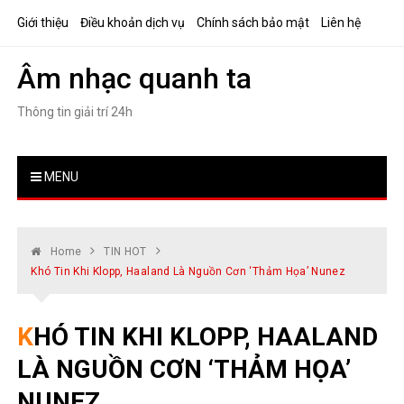
Skip
Giới thiệu
Điều khoản dịch vụ
Chính sách bảo mật
Liên hệ
to
content
Âm nhạc quanh ta
Thông tin giải trí 24h
MENU
Home
TIN HOT
Khó Tin Khi Klopp, Haaland Là Nguồn Cơn ‘thảm Họa’ Nunez
KHÓ TIN KHI KLOPP, HAALAND
LÀ NGUỒN CƠN ‘THẢM HỌA’
NUNEZ