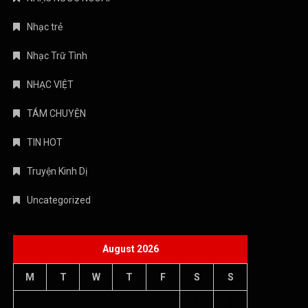
Nhạc trẻ
Nhạc Trữ Tình
NHẠC VIỆT
TÁM CHUYỆN
TIN HOT
Truyện Kinh Dị
Uncategorized
August 2026
M
T
W
T
F
S
S
1
2