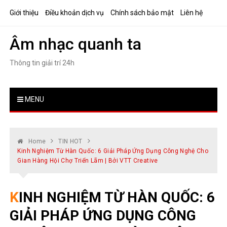
Skip
Giới thiệu
Điều khoản dịch vụ
Chính sách bảo mật
Liên hệ
to
content
Âm nhạc quanh ta
Thông tin giải trí 24h
MENU
Home
TIN HOT
Kinh Nghiệm Từ Hàn Quốc: 6 Giải Pháp Ứng Dụng Công Nghệ Cho
Gian Hàng Hội Chợ Triển Lãm | Bởi VTT Creative
KINH NGHIỆM TỪ HÀN QUỐC: 6
GIẢI PHÁP ỨNG DỤNG CÔNG