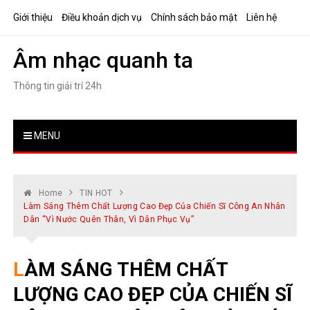
Skip
Giới thiệu
Điều khoản dịch vụ
Chính sách bảo mật
Liên hệ
to
content
Âm nhạc quanh ta
Thông tin giải trí 24h
MENU
Home
TIN HOT
Làm Sáng Thêm Chất Lượng Cao Đẹp Của Chiến Sĩ Công An Nhân
Dân “Vì Nước Quên Thân, Vì Dân Phục Vụ”
LÀM SÁNG THÊM CHẤT
LƯỢNG CAO ĐẸP CỦA CHIẾN SĨ