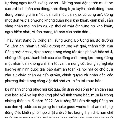
tự động ngay từ đầu và tại cơ sở … Những hoạt động trên must be
current tinh thần chủ động, khởi động trực tuyến, hành động theo
đúng phương châm “lúc dân cần, lúc dân khó, có công an”, Công
một đơn vị, địa phương không quản ngại khó khăn, gian khổ , sẵn
sàng nhận mọi nhiệm vụ, kịp thời có mặt ở những nơi khó khăn,
nguy hiểm nhất, vì tính mạng, tài sản của nhân dân.
Thay mặt Đảng ủy Công an Trung ương, Bộ Công an, Bộ trưởng
Tô Lâm ghi nhận và biểu dương những kết quả, thành tích của
Công một đơn vị, địa phương trong công tác ứng phó với bão số 4;
những kết quả, thành tích của các đồng chí hướng lực lượng Công
một nhân dân không chỉ làm tốt vai trò nòng cốt trong sự nghiệp
bảo vệ an ninh quốc gia, bảo đảm an toàn xã hội mà có chỗ dựa
vào sự chắc chắn để cấp quyền, chính quyền và nhân dân các
phương thức trong công việc đối phó với thiên tai, mưa bão.
Để nhanh chóng phục hồi kết quả, ổn định đời sống Nhân dân sau
cơn bão số 4 và kịp thời ứng phó với tình trạng bão, mưa lũ trong
những tháng cuối năm 2022, Bộ trưởng Tô Lâm đề nghị Công an
các đơn vị, address is going to make good works that an ninh, tự
động điều khiển; phối hợp chặt chẽ với lực lượng. hạn chế, hạn chế