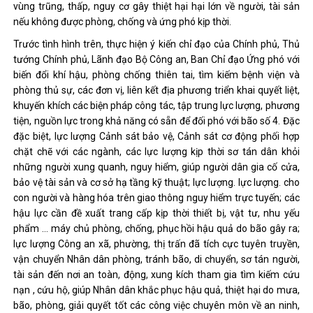
vùng trũng, thấp, nguy cơ gây thiệt hại hại lớn về người, tài sản
nếu không được phòng, chống và ứng phó kịp thời.
Trước tình hình trên, thực hiện ý kiến ​​chỉ đạo của Chính phủ, Thủ
tướng Chính phủ, Lãnh đạo Bộ Công an, Ban Chỉ đạo Ứng phó với
biến đổi khí hậu, phòng chống thiên tai, tìm kiếm bệnh viện và
phòng thủ sự, các đơn vị, liên kết địa phương triển khai quyết liệt,
khuyến khích các biện pháp công tác, tập trung lực lượng, phương
tiện, nguồn lực trong khả năng có sẵn để đối phó với bão số 4. Đặc
đặc biệt, lực lượng Cảnh sát bảo vệ, Cảnh sát cơ động phối hợp
chặt chẽ với các ngành, các lực lượng kịp thời sơ tán dân khỏi
những người xung quanh, nguy hiểm, giúp người dân gia cố cửa,
bảo vệ tài sản và cơ sở hạ tầng kỹ thuật; lực lượng. lực lượng. cho
con người và hàng hóa trên giao thông nguy hiểm trực tuyến; các
hậu lực cần đề xuất trang cấp kịp thời thiết bị, vật tư, nhu yếu
phẩm … máy chủ phòng, chống, phục hồi hậu quả do bão gây ra;
lực lượng Công an xã, phường, thị trấn đã tích cực tuyên truyền,
vận chuyển Nhân dân phòng, tránh bão, di chuyển, sơ tán người,
tài sản đến nơi an toàn, động, xung kích tham gia tìm kiếm cứu
nạn , cứu hộ, giúp Nhân dân khắc phục hậu quả, thiệt hại do mưa,
bão, phòng, giải quyết tốt các công việc chuyên môn về an ninh,