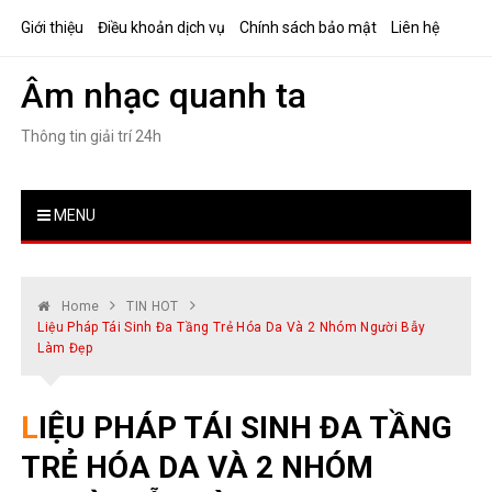
Skip
Giới thiệu
Điều khoản dịch vụ
Chính sách bảo mật
Liên hệ
to
content
Âm nhạc quanh ta
Thông tin giải trí 24h
MENU
Home
TIN HOT
Liệu Pháp Tái Sinh Đa Tầng Trẻ Hóa Da Và 2 Nhóm Người Bẫy
Làm Đẹp
LIỆU PHÁP TÁI SINH ĐA TẦNG
TRẺ HÓA DA VÀ 2 NHÓM