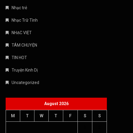
Nhạc trẻ
Nhạc Trữ Tình
NHẠC VIỆT
TÁM CHUYỆN
TIN HOT
Truyện Kinh Dị
Uncategorized
August 2026
M
T
W
T
F
S
S
1
2