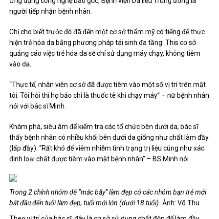
Ứng dụng công nghệ bào gốc, Bệnh viện Da liễu Trung ương là
người tiếp nhận bệnh nhân.
Chị cho biết trước đó đã đến một cơ sở thẩm mỹ có tiếng để thực
hiện trẻ hóa da bằng phương pháp tái sinh đa tầng. This cơ sở
quảng cáo việc trẻ hóa da sẽ chỉ sử dụng máy chạy, không tiêm
vào da.
“Thực tế, nhân viên cơ sở đã được tiêm vào một số vị trí trên mặt
tôi. Tôi hỏi thì họ bảo chỉ là thuốc tê khi chạy máy” – nữ bệnh nhân
nói với bác sĩ Minh.
Khám phá, siêu âm để kiểm tra các tổ chức bên dưới da, bác sĩ
thấy bệnh nhân có nhiều khối bên dưới da giống như chất làm đầy
(lấp đầy). “Rất khó để viêm nhiễm tình trạng trị liệu cũng như xác
định loại chất được tiêm vào mặt bệnh nhân” – BS Minh nói.
Trong 2 chính nhóm dễ “mắc bẫy” làm đẹp có các nhóm bạn trẻ mới
bắt đầu đến tuổi làm đẹp, tuổi mới lớn (dưới 18 tuổi).
Ảnh: Võ Thu
Theo vị trí của bác sĩ, đây là cơ sở sử dụng chất độn để làm đầy