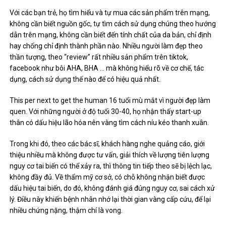
Với các bạn trẻ, họ tìm hiểu và tự mua các sản phẩm trên mạng,
không cần biết nguồn gốc, tự tìm cách sử dụng chúng theo hướng
dẫn trên mạng, không cần biết đến tính chất của da bản, chỉ định
hay chống chỉ định thành phần nào. Nhiều người làm đẹp theo
thần tượng, theo “review” rất nhiều sản phẩm trên tiktok,
facebook như bôi AHA, BHA … mà không hiểu rõ về cơ chế, tác
dụng, cách sử dụng thế nào để có hiệu quả nhất.
This per next to get the human 16 tuổi mù mắt vì người đẹp làm
quen. Với những người ở độ tuổi 30-40, họ nhận thấy start-up
thân có dấu hiệu lão hóa nên vàng tìm cách níu kéo thanh xuân.
Trong khi đó, theo các bác sĩ, khách hàng nghe quảng cáo, giới
thiệu nhiều mà không được tư vấn, giải thích về lượng tiên lượng
nguy cơ tai biến có thể xảy ra, thì thông tin tiếp theo sẽ bị lệch lạc,
không đầy đủ. Về thẩm mỹ cơ sở, có chỗ không nhận biết được
dấu hiệu tai biến, do đó, không đánh giá đúng nguy cơ, sai cách xử
lý. Điều này khiến bệnh nhân nhớ lại thời gian vàng cấp cứu, để lại
nhiều chứng nặng, thậm chí là vong.